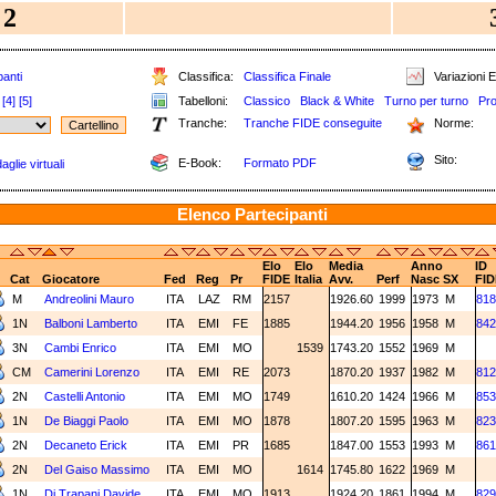
2
panti
Classifica:
Classifica Finale
Variazioni E
[4]
[5]
Tabelloni:
Classico
Black & White
Turno per turno
Pr
Tranche:
Tranche FIDE conseguite
Norme:
Sito:
E-Book:
Formato PDF
glie virtuali
Elenco Partecipanti
Elo
Elo
Media
Anno
ID
Cat
Giocatore
Fed
Reg
Pr
FIDE
Italia
Avv.
Perf
Nasc
SX
FID
M
Andreolini Mauro
ITA
LAZ
RM
2157
1926.60
1999
1973
M
818
1N
Balboni Lamberto
ITA
EMI
FE
1885
1944.20
1956
1958
M
842
3N
Cambi Enrico
ITA
EMI
MO
1539
1743.20
1552
1969
M
CM
Camerini Lorenzo
ITA
EMI
RE
2073
1870.20
1937
1982
M
812
2N
Castelli Antonio
ITA
EMI
MO
1749
1610.20
1424
1966
M
853
1N
De Biaggi Paolo
ITA
EMI
MO
1878
1807.20
1595
1963
M
823
2N
Decaneto Erick
ITA
EMI
PR
1685
1847.00
1553
1993
M
861
2N
Del Gaiso Massimo
ITA
EMI
MO
1614
1745.80
1622
1969
M
1N
Di Trapani Davide
ITA
EMI
MO
1913
1924.20
1861
1994
M
829