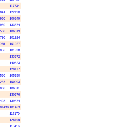
117734
841
122190
960
106249
950
133374
560
106819
790
101924
068
101927
056
101928
133372
140523
128177
550
105150
237
100203
060
106011
130376
423
139574
01438
101463
117170
128199
110416