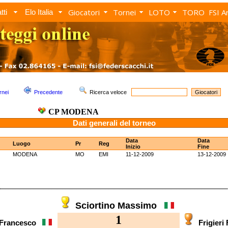
Giocatori
Tornei
LOTO
TORO
FSI A
tti
Elo Italia
rnei
Precedente
Ricerca veloce
CP MODENA
Dati generali del torneo
Data
Data
Luogo
Pr
Reg
Inizio
Fine
MODENA
MO
EMI
11-12-2009
13-12-2009
Sciortino Massimo
1
i Francesco
Frigieri