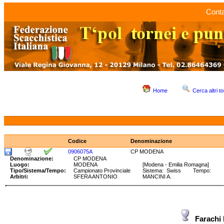
Conta
Home
Cerca altri to
Codice
Denominazione
0906075A
CP MODENA
Denominazione:
CP MODENA
Luogo:
MODENA
[Modena - Emilia Romagna]
Tipo/Sistema/Tempo:
Campionato Provinciale
Sistema: Swiss Tempo:
Arbitri:
SFERA ANTONIO
MANCINI A.
Farach