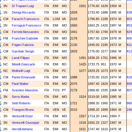
3N
Di Trapani Luigi
ITA
EMI
MO
1501
1776.60
1639
1959
M
1N
Dionigi Riccardo
ITA
EMI
MO
1828
1733.40
1688
1995
M
839
CM
Farachi Francesco
ITA
LOM
VA
2103
1796.80
2188
1974
M
803
2N
Ferraguti Francesco
ITA
EMI
MO
1660
1663.25
1420
1997
M
853
CM
Ferretti Alessandro
ITA
EMI
MO
1941
1757.60
1790
1979
M
829
FM
Franchini Gabriele
ITA
EMI
MO
2179
1957.50
2294
1978
M
806
CM
Frigieri Fabrizio
ITA
EMI
MO
2130
1945.00
2185
1973
M
811
CM
Garofalo Sergio
ITA
EMI
MO
1833
1776.00
1577
1956
M
812
3N
Landi Filippo
ITA
EMI
MO
1491
1836.20
1761
1996
M
NC
Minelli Giancarlo
ITA
EMI
BO
1425
1733.75
951
1970
M
NC
Molinelli Luigi
ITA
EMI
PC
1077
1829.25
1073
1970
M
CM
Panini Emanuele
ITA
EMI
MO
1988
1725.00
1525
1974
M
818
CM
Paoli Walter
ITA
EMI
MO
2075
1897.40
1829
1960
M
808
FM
Sciortino Massimo
ITA
TOS
PT
2179
1968.60
2335
1968
M
807
3N
Serra Mattia
ITA
EMI
MO
1524
1519.00
1455
1995
M
2N
Setti Roberto
ITA
EMI
MO
1721
1888.20
1900
1971
M
866
CM
Trangoni Bruno
ITA
VEN
VE
2015
1898.20
1899
1964
M
246
3N
Venturelli Ester
ITA
EMI
MO
1557
1714.20
1441
1994
F
3N
Venturelli Giuseppe
ITA
EMI
MO
1518
1692.25
1327
1997
M
2N
Verrelli Adriano
ITA
EMI
MO
1611
1747.40
1610
1975
M