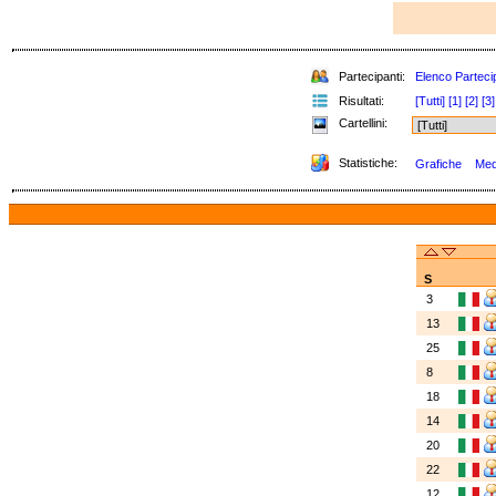
Partecipanti:
Elenco Parteci
Risultati:
[Tutti]
[1]
[2]
[3]
Cartellini:
Statistiche:
Grafiche
Meda
S
3
13
25
8
18
14
20
22
12