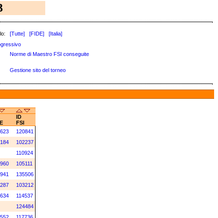
3
lo:
[Tutte]
[FIDE]
[Italia]
ogressivo
Norme di Maestro FSI conseguite
Gestione sito del torneo
ID
E
FSI
623
120841
184
102237
110924
960
105111
941
135506
287
103212
634
114537
124484
552
117736