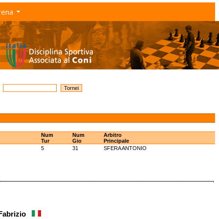
rena
Num
Num
Arbitro
Tur
Gio
Principale
5
31
SFERA ANTONIO
 Fabrizio