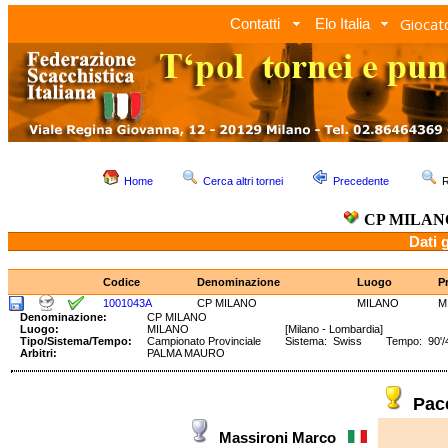
Giocato
Contatti
Elo Italia
Home
Cerca altri tornei
Precedente
R
CP MILAN
Dati 
Codice
Denominazione
Luogo
P
1001043A
CP MILANO
MILANO
M
Denominazione:
CP MILANO
Luogo:
MILANO
[Milano - Lombardia]
Tipo/Sistema/Tempo:
Campionato Provinciale
Sistema: Swiss Tempo: 90'/40
Arbitri:
PALMA MAURO
Pac
Massironi Marco