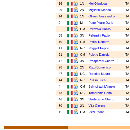
16
1N
Mei Gianluca
ITA
29
2N
Migliorini Matteo
ITA
14
1N
Olivieri Alessandro
ITA
2
M
Pace Pietro Dario
ITA
9
CM
Pelizzola Danilo
ITA
35
3N
Pellegrini Fabio
ITA
10
CM
Petrini Roberto
ITA
41
NC
Poggioli Filippo
ITA
21
CM
Poletto Daniele
ITA
42
3N
Prosperetti Alberto
ITA
28
2N
Rizzi Domenico
ITA
47
NC
Ruscitto Mauro
ITA
44
NC
Russo Luca
ITA
4
CM
Salmoiraghi Angelo
ITA
43
NC
Tomarchio Cono
ITA
46
3N
Verderame Alberto
ITA
30
2N
Villa Giorgio
ITA
11
CM
Virzi Ettore
ITA