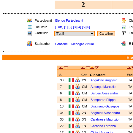
2
Partecipanti:
Elenco Partecipanti
Cla
Risultati:
[Tutti]
[1]
[2]
[3]
[4]
[5]
[6]
Tab
Cartellini:
Tr
Statistiche:
E-
Grafiche
Medaglie virtuali
Ele
S
Cat
Giocatore
Fed
33
2N
Angalone Ruggero
ITA
7
CM
Astengo Marcello
ITA
6
CM
Barberi Alessandro
ITA
8
CM
Bemporad Filippo
ITA
13
CM
Bisignano Giuseppe
ITA
34
2N
Brighenti Alessandro
ITA
36
3N
Calabrese Maurizio
ITA
22
1N
Carbone Lorenzo
ITA
17
1N
Ciciotti Augusto
ITA