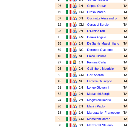
26
1N
Crippa Oscar
ITA
19
CM
Croso Marco
ITA
37
3N
Cucinotta Alessandro
ITA
12
CM
Curtacci Sergio
ITA
23
2N
D'Urbino Ilan
ITA
1
FM
Damia Angelo
ITA
15
1N
De Santis Massimiliano
ITA
39
NC
Doronzo Giacomo
ITA
40
NC
Falco Claudio
ITA
27
1N
Fantina Carla
ITA
25
2N
Galimberti Maurizio
ITA
3
CM
Gori Andrea
ITA
45
NC
Lamera Giuseppe
ITA
31
2N
Longo Giovanni
ITA
32
2N
Madaschi Sergio
ITA
24
2N
Magistroni Imerio
ITA
20
2N
Manini Paolo
ITA
18
1N
Margstahler Francesco
ITA
5
CM
Massironi Marco
ITA
38
3N
Mazzarelli Stefano
ITA