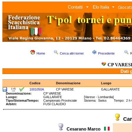
Giocato
Contatti
Elo Italia
Home
Cerca altri tornei
Precedente
R
CP VARES
Dati 
Codice
Denominazione
Luogo
1001050A
CP VARESE
GALLARATE
Denominazione:
CP VARESE
Luogo:
GALLARATE
[Varese - Lombardia]
Tipo/Sistema/Tempo:
Campionato Provinciale
Sistema: Swiss Tempo: 2 h
Arbitri:
FUSI CLAUDIO
Ca
Cesarano Marco