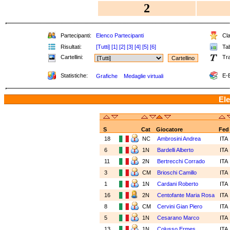
2
Partecipanti:
Elenco Partecipanti
Cla
Risultati:
[Tutti]
[1]
[2]
[3]
[4]
[5]
[6]
Tab
Cartellini:
Tra
Statistiche:
E-B
Grafiche
Medaglie virtuali
Ele
S
Cat
Giocatore
Fed
18
NC
Ambrosini Andrea
ITA
6
1N
Bardelli Alberto
ITA
11
2N
Bertrecchi Corrado
ITA
3
CM
Brioschi Camillo
ITA
1
1N
Cardani Roberto
ITA
16
2N
Centofante Maria Rosa
ITA
8
CM
Cervini Gian Piero
ITA
5
1N
Cesarano Marco
ITA
13
1N
Colusso Ermes
ITA