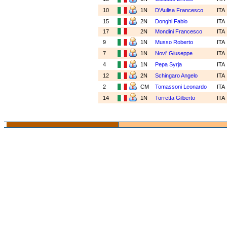
10
1N
D'Aulisa Francesco
ITA
15
2N
Donghi Fabio
ITA
17
2N
Mondini Francesco
ITA
9
1N
Musso Roberto
ITA
7
1N
Novi' Giuseppe
ITA
4
1N
Pepa Syrja
ITA
12
2N
Schingaro Angelo
ITA
2
CM
Tomassoni Leonardo
ITA
14
1N
Torretta Gilberto
ITA