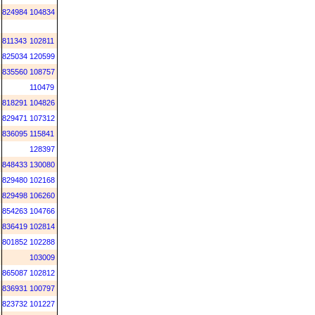
824984
104834
811343
102811
825034
120599
835560
108757
110479
818291
104826
829471
107312
836095
115841
128397
848433
130080
829480
102168
829498
106260
854263
104766
836419
102814
801852
102288
103009
865087
102812
836931
100797
823732
101227