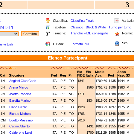
2
3
i
Classifica:
Classifica Finale
Variazion
[5]
[6]
[7]
Tabelloni:
Classico
Black & White
Turno per turno
Tranche:
Tranche FIDE conseguite
Norme:
Sito:
E-Book:
Formato PDF
e virtuali
Elenco Partecipanti
Elo
Elo
Media
Anno
Cat
Giocatore
Fed
Reg
Pr
FIDE
Italia
Avv.
Perf
Nasc
SX
1N
Angioni Gian Carlo
ITA
PIE
TO
1841
1709.60
1435
1944
M
3N
Arena Marco
ITA
PIE
TO
1566
1751.71
1596
1983
M
2N
Avetta Roberto
ITA
PIE
VC
1711
1650.00
1288
1982
M
1N
Baruffa Marino
ITA
PIE
TO
1834
1816.00
1717
1960
M
1N
Blanc Pierre
ITA
PIE
TO
1928
1900.29
1897
1975
M
1N
Blundo Michele
ITA
PIE
TO
1763
1731.14
1348
1955
M
CM
Boetto Massimo
ITA
PIE
TO
2010
1749.71
1687
1968
M
3N
Cagno Alberto
ITA
PIE
TO
1431
1601.80
1355
1942
M
2N
Calderone Luigi
ITA
PIE
TO
1700
1811.29
1595
1968
M