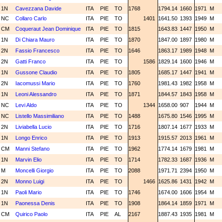
1N
Cavezzana Davide
ITA
PIE
TO
1768
1794.14
1660
1971
M
NC
Collaro Carlo
ITA
PIE
TO
1401
1641.50
1393
1949
M
CM
Coqueraut Jean Dominique
ITA
PIE
TO
1815
1643.83
1447
1950
M
1N
Di Chiara Mauro
ITA
PIE
TO
1870
1847.00
1897
1980
M
2N
Fassio Francesco
ITA
PIE
TO
1646
1863.17
1989
1948
M
2N
Gatti Franco
ITA
PIE
TO
1586
1829.14
1600
1946
M
1N
Gussone Claudio
ITA
PIE
TO
1805
1685.17
1447
1941
M
2N
Iacomussi Mario
ITA
PIE
TO
1760
1981.43
1982
1958
M
1N
Leoni Alessandro
ITA
PIE
TO
1871
1844.57
1843
1958
M
NC
Levi Aldo
ITA
PIE
TO
1344
1658.00
907
1944
M
NC
Listello Massimiliano
ITA
PIE
TO
1488
1675.80
1546
1995
M
2N
Liviabella Lucio
ITA
PIE
TO
1716
1807.14
1677
1933
M
1N
Longo Enrico
ITA
PIE
TO
1913
1915.57
2013
1961
M
CM
Manni Stefano
ITA
PIE
TO
1962
1774.14
1679
1981
M
1N
Marvin Elio
ITA
PIE
TO
1714
1782.33
1687
1936
M
M
Moncelli Giorgio
ITA
PIE
TO
2088
1971.71
2394
1950
M
2N
Monno Luigi
ITA
PIE
TO
1466
1625.86
1431
1942
M
1N
Paoli Mario
ITA
PIE
TO
1746
1674.00
1606
1954
M
1N
Paonessa Denis
ITA
PIE
TO
1908
1864.14
1859
1971
M
CM
Quirico Paolo
ITA
PIE
AL
2167
1887.43
1935
1981
M