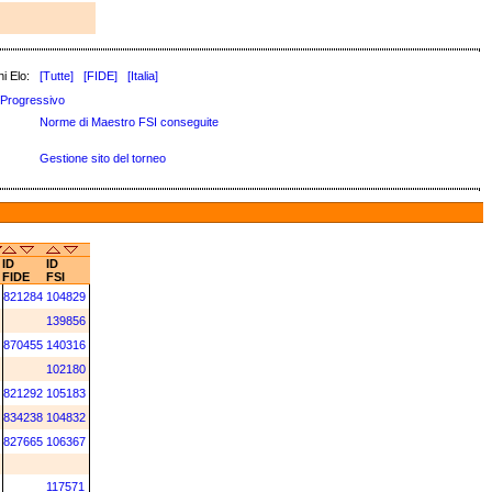
i Elo:
[Tutte]
[FIDE]
[Italia]
Progressivo
Norme di Maestro FSI conseguite
Gestione sito del torneo
ID
ID
FIDE
FSI
821284
104829
139856
870455
140316
102180
821292
105183
834238
104832
827665
106367
117571