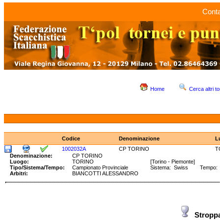
Conta
Home
Cerca altri to
Codice
Denominazione
L
1002032A
CP TORINO
T
Denominazione:
CP TORINO
Luogo:
TORINO
[Torino - Piemonte]
Tipo/Sistema/Tempo:
Campionato Provinciale
Sistema: Swiss Tempo: 9
Arbitri:
BIANCOTTI ALESSANDRO
Stropp