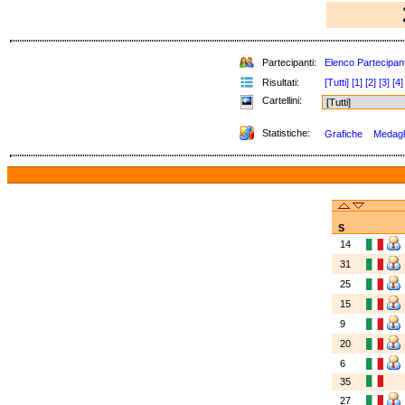
Partecipanti:
Elenco Partecipant
Risultati:
[Tutti]
[1]
[2]
[3]
[4]
Cartellini:
Statistiche:
Grafiche
Medagli
S
14
31
25
15
9
20
6
35
27