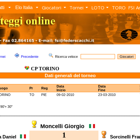
Giocatori
Tornei
LOTO
TORO
FSI A
tti
Elo Italia
rnei
Precedente
Ricerca veloce
CP TORINO
Dati generali del torneo
Data
Data
uogo
Pr
Reg
Inizio
Fine
ORINO
TO
PIE
09-02-2010
23-03-2010
0'+ 30"
Moncelli Giorgio
1
a Daniel
Sorcinelli F