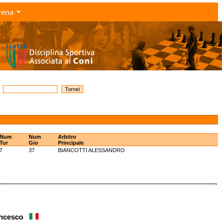
rena
Num
Num
Arbitro
Tur
Gio
Principale
7
37
BIANCOTTI ALESSANDRO
rancesco