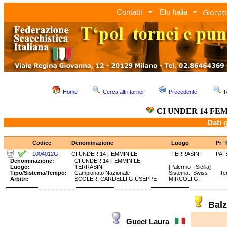
Giocato
Contatti
Elo Italia
Home
Cerca altri tornei
Precedente
R
CI UNDER 14 FE
Dati 
Codice
Denominazione
Luogo
Pr
1004012G
CI UNDER 14 FEMMINILE
TERRASINI
PA
Denominazione:
CI UNDER 14 FEMMINILE
Luogo:
TERRASINI
[Palermo - Sicilia]
Tipo/Sistema/Tempo:
Campionato Nazionale
Sistema: Swiss Tem
Arbitri:
SCOLERI CARDELLI GIUSEPPE
MIRCOLI G.
Balz
Gueci Laura