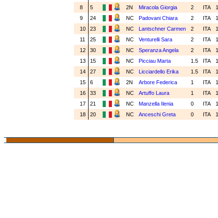
8
5
2N
Miracola Giorgia
2
ITA
1
9
24
NC
Padovani Chiara
2
ITA
1
10
23
NC
Lantschner Carmen
2
ITA
1
11
25
NC
Venturelli Sara
2
ITA
1
12
30
NC
Speranza Angela
2
ITA
1
13
15
NC
Picciau Marta
1.5
ITA
1
14
27
NC
Licciardello Erika
1.5
ITA
1
15
6
2N
Arbore Federica
1
ITA
1
16
33
NC
Artuffo Laura
1
ITA
1
17
21
NC
Manzella Ilenia
0
ITA
1
18
20
NC
Anceschi Greta
0
ITA
1