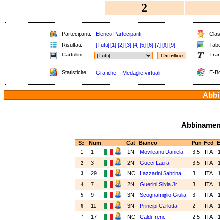
2
Partecipanti:
Elenco Partecipanti
Class
Risultati:
[Tutti]
[1]
[2]
[3]
[4]
[5]
[6]
[7]
[8]
[9]
Tabel
Cartellini:
Tran
Statistiche:
E-Bo
Grafiche
Medaglie virtuali
Abbin
Abbinamenti
Sc
Num
Cat
Bianco
Pun
Fed
E
1
1
1N
Movileanu Daniela
3.5
ITA
1
2
3
2N
Gueci Laura
3.5
ITA
1
3
29
NC
Lazzarini Sabrina
3
ITA
1
4
7
2N
Guerini Silvia Jr
3
ITA
1
5
9
3N
Scognamiglio Giulia
3
ITA
1
6
11
3N
Principi Carlotta
2
ITA
1
7
17
NC
Caldi Irene
2.5
ITA
1