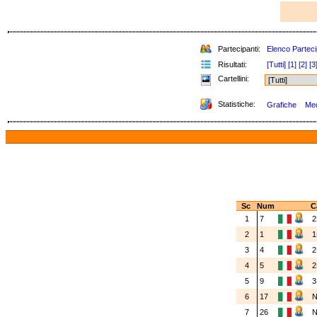
Partecipanti:
Elenco Parteci
Risultati:
[Tutti]
[1]
[2]
[3
Cartellini:
Statistiche:
Grafiche
Med
Sc
Num
C
1
7
2
2
1
1
3
4
2
4
5
2
5
9
3
6
17
7
26