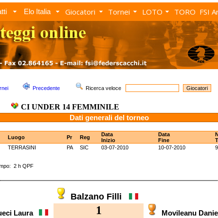
Giocatori
Tornei
LOTO
TORO
FSI A
tti
Elo Italia
rnei
Precedente
Ricerca veloce
CI UNDER 14 FEMMINILE
Dati generali del torneo
Data
Data
Luogo
Pr
Reg
Inizio
Fine
T
TERRASINI
PA
SIC
03-07-2010
10-07-2010
9
po: 2 h QPF
Balzano Filli
1
ueci Laura
Movileanu Dani