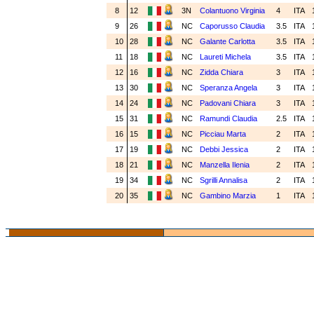
8
12
3N
Colantuono Virginia
4
ITA
9
26
NC
Caporusso Claudia
3.5
ITA
10
28
NC
Galante Carlotta
3.5
ITA
11
18
NC
Laureti Michela
3.5
ITA
12
16
NC
Zidda Chiara
3
ITA
13
30
NC
Speranza Angela
3
ITA
14
24
NC
Padovani Chiara
3
ITA
15
31
NC
Ramundi Claudia
2.5
ITA
16
15
NC
Picciau Marta
2
ITA
17
19
NC
Debbi Jessica
2
ITA
18
21
NC
Manzella Ilenia
2
ITA
19
34
NC
Sgrilli Annalisa
2
ITA
20
35
NC
Gambino Marzia
1
ITA