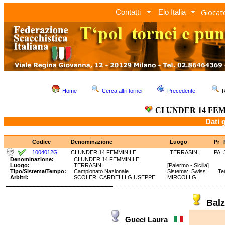
Giocato
Contatti
Elo Italia
Home
Cerca altri tornei
Precedente
R
CI UNDER 14 FE
Dati 
Codice
Denominazione
Luogo
Pr
1004012G
CI UNDER 14 FEMMINILE
TERRASINI
PA
Denominazione:
CI UNDER 14 FEMMINILE
Luogo:
TERRASINI
[Palermo - Sicilia]
Tipo/Sistema/Tempo:
Campionato Nazionale
Sistema: Swiss Tem
Arbitri:
SCOLERI CARDELLI GIUSEPPE
MIRCOLI G.
Balz
Gueci Laura