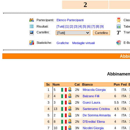
2
Partecipanti:
Elenco Partecipanti
Class
Risultati:
[Tutti]
[1]
[2]
[3]
[4]
[5]
[6]
[7]
[8]
[9]
Tabel
Cartellini:
Tran
Statistiche:
E-Bo
Grafiche
Medaglie virtuali
Abbin
Abbinamenti
Sc
Num
Cat
Bianco
Pun
Fed
E
1
5
2N
Miracola Giorgia
5
ITA
2
4
2N
Balzano Filli
6
ITA
3
3
2N
Gueci Laura
5.5
ITA
4
13
3N
Santeramo Cristina
4.5
ITA
5
2
1N
De Somma Annarita
4
ITA
6
8
2N
D'Eredita' Elena
4
ITA
7
10
3N
Nicolini Giorgia
4
ITA