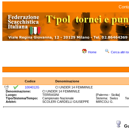
Conta
Home
Cerca altri to
Codice
Denominazione
1004012G
CI UNDER 14 FEMMINILE
Denominazione:
CI UNDER 14 FEMMINILE
Luogo:
TERRASINI
[Palermo - Sicilia]
Tipo/Sistema/Tempo:
Campionato Nazionale
Sistema: Swiss Tem
Arbitri:
SCOLERI CARDELLI GIUSEPPE
MIRCOLI G.
G