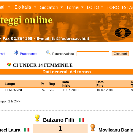
Giocatori
Tornei
LOTO
TORO
FSI A
tti
Elo Italia
rnei
Precedente
Ricerca veloce
CI UNDER 14 FEMMINILE
Dati generali del torneo
Data
Data
Luogo
Pr
Reg
Inizio
Fine
T
TERRASINI
PA
SIC
03-07-2010
10-07-2010
9
po: 2 h QPF
Balzano Filli
1
ueci Laura
Movileanu Dani