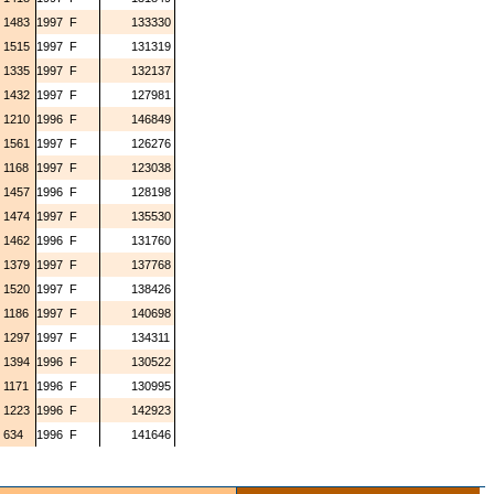
3
1483
1997
F
133330
2
1515
1997
F
131319
0
1335
1997
F
132137
8
1432
1997
F
127981
7
1210
1996
F
146849
0
1561
1997
F
126276
7
1168
1997
F
123038
3
1457
1996
F
128198
4
1474
1997
F
135530
4
1462
1996
F
131760
8
1379
1997
F
137768
9
1520
1997
F
138426
2
1186
1997
F
140698
8
1297
1997
F
134311
7
1394
1996
F
130522
3
1171
1996
F
130995
7
1223
1996
F
142923
0
634
1996
F
141646