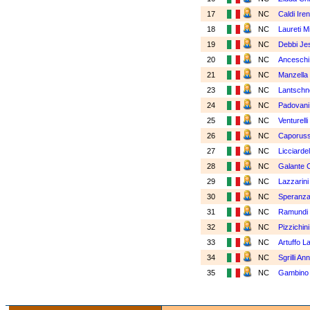
17
NC
Caldi Ire
18
NC
Laureti M
19
NC
Debbi Je
20
NC
Anceschi
21
NC
Manzella 
23
NC
Lantschn
24
NC
Padovani
25
NC
Venturell
26
NC
Caporuss
27
NC
Licciarde
28
NC
Galante C
29
NC
Lazzarini
30
NC
Speranza
31
NC
Ramundi 
32
NC
Pizzichin
33
NC
Artuffo L
34
NC
Sgrilli An
35
NC
Gambino