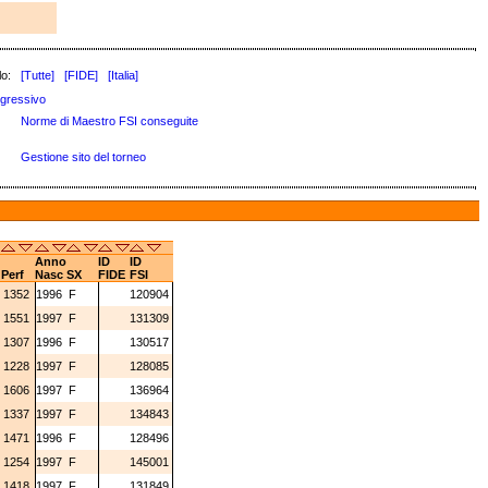
lo:
[Tutte]
[FIDE]
[Italia]
gressivo
Norme di Maestro FSI conseguite
Gestione sito del torneo
Anno
ID
ID
Perf
Nasc
SX
FIDE
FSI
8
1352
1996
F
120904
9
1551
1997
F
131309
2
1307
1996
F
130517
2
1228
1997
F
128085
8
1606
1997
F
136964
8
1337
1997
F
134843
4
1471
1996
F
128496
0
1254
1997
F
145001
6
1418
1997
F
131849