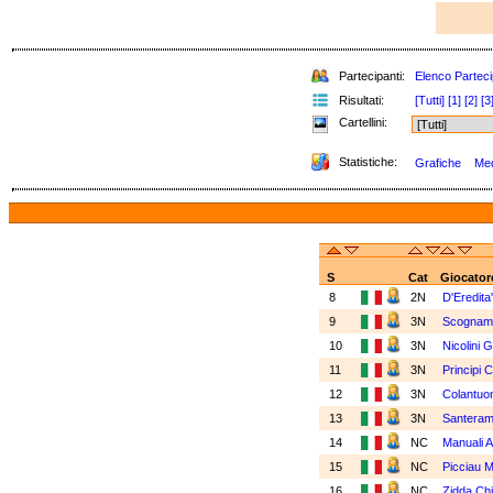
Partecipanti:
Elenco Parteci
Risultati:
[Tutti]
[1]
[2]
[3
Cartellini:
Statistiche:
Grafiche
Med
S
Cat
Giocator
8
2N
D'Eredita
9
3N
Scognamig
10
3N
Nicolini 
11
3N
Principi C
12
3N
Colantuon
13
3N
Santeram
14
NC
Manuali A
15
NC
Picciau 
16
NC
Zidda Ch