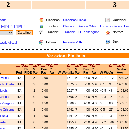
2
3
panti
Classifica:
Classifica Finale
Variazioni E
]
[4]
[5]
[6]
[7]
[8]
[9]
Tabelloni:
Classico
Black & White
Turno per turno
Pro
Tranche:
Tranche FIDE conseguite
Norme:
Sito:
E-Book:
Formato PDF
aglie virtuali
Variazioni Elo Italia
Elo
N.
Pun
Pun
Elo
N.
Pun
Pun
Media
e
Fed
FIDE
Par
Fat
Att
W-We
Italia
Par
Fat
Att
W-We
Var
Avv.
' Elena
ITA
3
0.00
1617
5
4.00
4.70
-0.7
-12
1549.3
lio Giulia
ITA
2
0.00
1575
7
5.50
5.40
0.1
3
1499.8
Giorgia
ITA
1
0.00
1527
7
4.00
4.50
-0.5
-3
1489.6
arlotta
ITA
0
0.00
1506
8
4.00
4.80
-0.8
-27
1429.1
o Virginia
ITA
3
1.50
1500
6
4.50
4.00
2
60
1552.7
o Cristina
ITA
1
0.00
1482
7
4.50
4.00
0.5
27
1489.3
lessia
ITA
1
0.00
1467
8
4.50
4.60
-0.1
-3
1466.4
Marta
ITA
0
0.00
1455
8
2.50
4.70
-2.2
-66
1395.0
iara
ITA
3
0.00
1455
6
4.00
4.10
-0.1
-3
1491.5