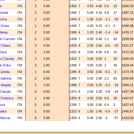
ne
ITA
2
0.00
1452
7
4.50
4.00
0.5
15
1500.3
ichela
ITA
2
0.00
1446
7
5.00
4.10
0.9
27
1497.2
ssica
ITA
2
0.50
1443
5
1.50
3.10
-1.1
-33
1502.0
 Greta
ITA
1
0.00
1440
7
4.00
4.10
-0.1
0
1440.3
Ilenia
ITA
2
0.00
1386
4
1.00
2.40
-1.4
-54
1478.1
er Carmen
ITA
2
1.00
1428
7
4.50
3.40
2.1
63
1528.0
 Chiara
ITA
3
0.00
1425
4
2.00
2.60
-0.6
-33
1531.5
i Sara
ITA
1
1.00
1425
8
3.50
4.00
0.5
15
1472.3
o Claudia
ITA
2
1.00
1410
7
3.00
3.00
1
30
1540.4
llo Erika
ITA
2
1.00
1398
7
3.00
3.00
1
30
1534.4
arlotta
ITA
1
0.00
1395
8
3.50
3.60
-0.1
-3
1473.7
 Sabrina
ITA
2
0.00
1389
7
5.00
2.90
2.1
63
1530.8
 Angela
ITA
1
1.00
1386
7
2.00
3.20
-0.2
-18
1459.1
Claudia
ITA
0
0.00
1374
8
2.50
3.30
-0.8
-24
1437.3
i Federica
ITA
1
0.00
1353
8
4.00
3.50
0.5
18
1442.6
aura
ITA
0
0.00
1338
7
3.00
2.60
0.4
3
1437.4
nalisa
ITA
1
0.00
1323
6
1.50
2.40
-0.9
-27
1445.5
 Marzia
ITA
0
0.00
1305
6
0.00
2.00
-2
-57
1433.5