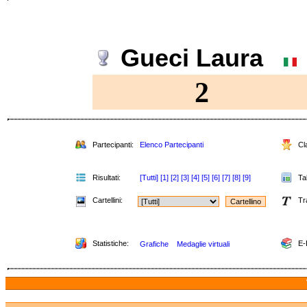
Gueci Laura
2
Partecipanti:
Elenco Partecipanti
Cla
Risultati:
[Tutti]
[1]
[2]
[3]
[4]
[5]
[6]
[7]
[8]
[9]
Tab
Cartellini:
Tr
Statistiche:
E-
Grafiche
Medaglie virtuali