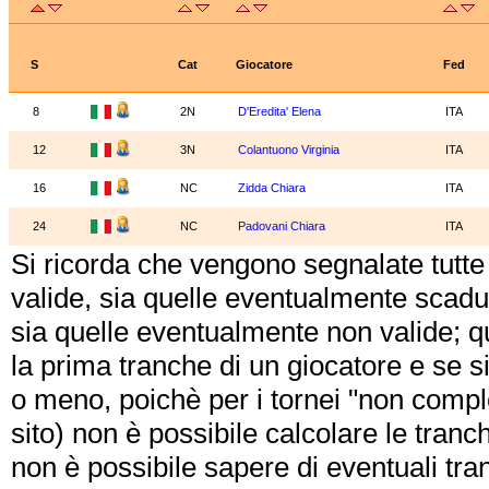
S
Cat
Giocatore
Fed
8
2N
D'Eredita' Elena
ITA
12
3N
Colantuono Virginia
ITA
16
NC
Zidda Chiara
ITA
24
NC
Padovani Chiara
ITA
Si ricorda che vengono segnalate tutte
valide, sia quelle eventualmente scadu
sia quelle eventualmente non valide; q
la prima tranche di un giocatore e se s
o meno, poichè per i tornei "non compl
sito) non è possibile calcolare le tranc
non è possibile sapere di eventuali tranc