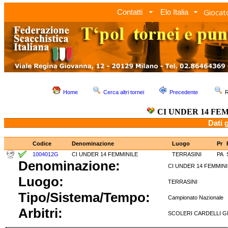
Giocato
Contatti
Elo Italia
Home
Cerca altri tornei
Precedente
R
CI UNDER 14 FE
Dati 
Codice
Denominazione
Luogo
Pr
1004012G
CI UNDER 14 FEMMINILE
TERRASINI
PA
Denominazione:
CI UNDER 14 FEMM
Luogo:
TERRASINI
Tipo/Sistema/Tempo:
Campionato Nazion
Arbitri:
SCOLERI CARDELL