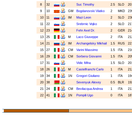
8
32
Suc Timothy
2.5
SLO
20
9
10
GM
Bogdanovski Vlatko
2
MKD
23
10
11
IM
Mazi Leon
2
SLO
23
11
22
Srebrnic Vojko
2
SLO
21
12
23
Fehr Axel Dr.
2
GER
21
13
25
M
Laco Giuseppe
2
ITA
21
14
21
IM
Archangelsky Mikhail
1.5
RUS
22
15
27
CM
Varini Massimo
1.5
ITA
21
16
29
CM
Sorbera Giovanni
1.5
ITA
20
17
31
Vidic Miha
1.5
SLO
20
18
26
M
Castelfranchi Carlo
1
ITA
21
19
34
1N
Gregori Giuliano
1
ITA
19
20
38
Sevenyuk Alexey
0.5
BLR
19
21
24
CM
Bevilacqua Andrea
1
ITA
21
22
41
1N
Pompili Ugo
0
ITA
18