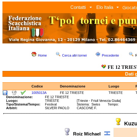
Giocato
Contatti
Elo Italia
Home
Cerca altri tornei
Precedente
R
FE 12 TRIE
Dati 
Codice
Denominazione
Luogo
1005013A
FE 12 TRIESTE
TRIESTE
Denominazione:
FE 12 TRIESTE
Luogo:
TRIESTE
[Trieste - Friuli Venezia Giulia]
Tipo/Sistema/Tempo:
Festival
Sistema: Swiss Tempo:
Arbitri:
SILVERI PAOLO
CASCONE F.
Kuz
Roiz Michael