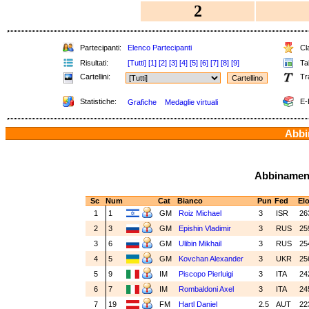
2
Partecipanti:
Elenco Partecipanti
Cla
Risultati:
[Tutti]
[1]
[2]
[3]
[4]
[5]
[6]
[7]
[8]
[9]
Tab
Cartellini:
Tr
Statistiche:
E-
Grafiche
Medaglie virtuali
Abbin
Abbinamenti
Sc
Num
Cat
Bianco
Pun
Fed
El
1
1
GM
Roiz Michael
3
ISR
26
2
3
GM
Epishin Vladimir
3
RUS
25
3
6
GM
Ulibin Mikhail
3
RUS
25
4
5
GM
Kovchan Alexander
3
UKR
25
5
9
IM
Piscopo Pierluigi
3
ITA
24
6
7
IM
Rombaldoni Axel
3
ITA
24
7
19
FM
Hartl Daniel
2.5
AUT
22