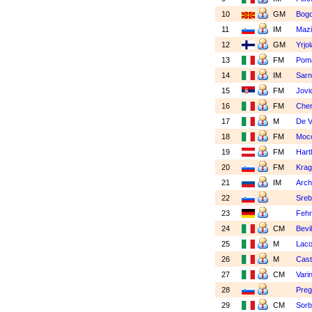
10
GM
Bogd
11
IM
Maz
12
GM
Yrjo
13
FM
Poma
14
IM
Sarn
15
FM
Jovi
16
FM
Cher
17
M
De V
18
FM
Mocc
19
FM
Hart
20
FM
Krag
21
IM
Arch
22
Sreb
23
Fehr
24
CM
Bevi
25
M
Lac
26
M
Cast
27
CM
Vari
28
Preg
29
CM
Sorb