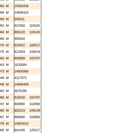
964
M
15000206
959
M
14600315
959
M
500011
992
M
822450
118166
964
M
800120
104145
966
M
905020
970
M
816922
106517
975
M
812064
106518
964
M
806889
103797
993
M
1620584
973
M
14600960
948
M
4117573
948
M
14600498
962
M
4675185
986
M
819530
103787
937
M
800880
102860
960
M
803219
108148
967
M
806080
103806
979
M
14602610
995
M
841455
125217