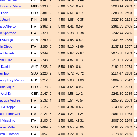
anovski Vlatko
MKD
2398
9
6.00
5.57
0.43
2283.44
2409
1
i Leon
SLO
2381
9
6.00
5.51
0.49
2283.00
2408
1
la Jouni
FIN
2368
9
4.50
4.85
-0.35
2327.89
2328
1
ro Alberto
ITA
2362
9
5.00
4.41
0.59
2361.33
2405
1
o Spartaco
ITA
2329
9
5.00
5.38
-0.38
2242.44
2286
1
c Stanoje
SRB
2290
9
4.50
3.98
0.52
2334.56
2335
1
in Diego
ITA
2285
8
3.50
5.18
-1.68
2137.22
2057
1
al Daniele
ITA
2249
8
3.00
5.67
-2.67
2075.38
1989
1
hi Tullio
ITA
2248
9
5.00
4.87
0.13
2210.67
2254
1
l Daniel
AUT
2233
9
5.50
4.90
0.6
2192.44
2273
1
elj Igor
SLO
2226
9
5.00
5.72
-0.72
2114.67
2158
1
angelsky Mikhail
RUS
2212
9
4.00
5.83
-1.83
2084.56
2042
1
rnic Vojko
SLO
2178
9
4.50
3.54
0.96
2274.00
2274
1
 Axel Dr.
GER
2147
9
5.00
3.58
1.42
2241.89
2285
1
lacqua Andrea
ITA
2132
4
1.00
1.54
-0.54
2255.25
2063
1
o Giuseppe
ITA
2126
9
5.00
4.34
0.66
2149.78
2193
1
elfranchi Carlo
ITA
2121
8
3.00
4.24
-1.24
2091.44
1968
1
ni Massimo
ITA
2105
6
1.50
3.81
-2.31
2007.00
1745
1
arac Valter
SLO
2089
9
3.50
3.55
-0.05
2181.22
2102
1
era Giovanni
ITA
2057
9
4.00
3.22
0.78
2178.78
2136
1