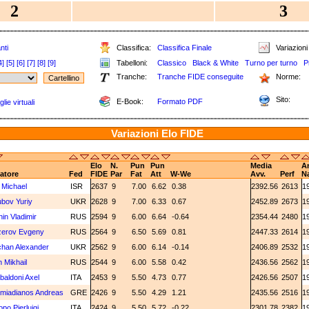
2
3
nti
Classifica:
Classifica Finale
Variazioni
4]
[5]
[6]
[7]
[8]
[9]
Tabelloni:
Classico
Black & White
Turno per turno
P
Tranche:
Tranche FIDE conseguite
Norme:
Sito:
E-Book:
Formato PDF
lie virtuali
Variazioni Elo FIDE
Elo
N.
Pun
Pun
Media
A
atore
Fed
FIDE
Par
Fat
Att
W-We
Avv.
Perf
N
 Michael
ISR
2637
9
7.00
6.62
0.38
2392.56
2613
1
bov Yuriy
UKR
2628
9
7.00
6.33
0.67
2452.89
2673
1
hin Vladimir
RUS
2594
9
6.00
6.64
-0.64
2354.44
2480
1
zerov Evgeny
RUS
2564
9
6.50
5.69
0.81
2447.33
2614
1
han Alexander
UKR
2562
9
6.00
6.14
-0.14
2406.89
2532
1
in Mikhail
RUS
2544
9
6.00
5.58
0.42
2436.56
2562
1
aldoni Axel
ITA
2453
9
5.50
4.73
0.77
2426.56
2507
1
miadianos Andreas
GRE
2426
9
5.50
4.29
1.21
2435.56
2516
1
opo Pierluigi
ITA
2424
9
5.50
5.72
-0.22
2301.78
2382
1