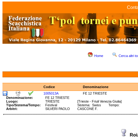
Conta
Home
Cerca altri to
Codice
Denominazione
1005013A
FE 12 TRIESTE
Denominazione:
FE 12 TRIESTE
Luogo:
TRIESTE
[Trieste - Friuli Venezia Giulia]
Tipo/Sistema/Tempo:
Festival
Sistema: Swiss Tempo:
Arbitri:
SILVERI PAOLO
CASCONE F.
Roi