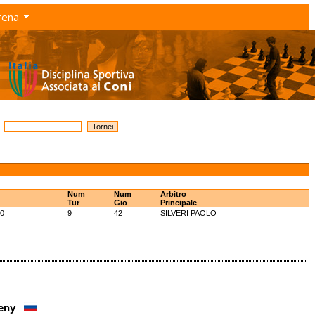
rena
Num
Num
Arbitro
Tur
Gio
Principale
10
9
42
SILVERI PAOLO
vgeny