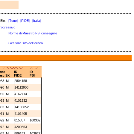
 Elo:
[Tutte]
[FIDE]
[Italia]
rogressivo
Norme di Maestro FSI conseguite
Gestione sito del torneo
nno
ID
ID
asc
SX
FIDE
FSI
983
M
2804158
990
M
14112906
965
M
4162714
963
M
4101332
983
M
14103052
971
M
4101405
992
M
815837
100302
972
M
4200853
983
M
809152
103927