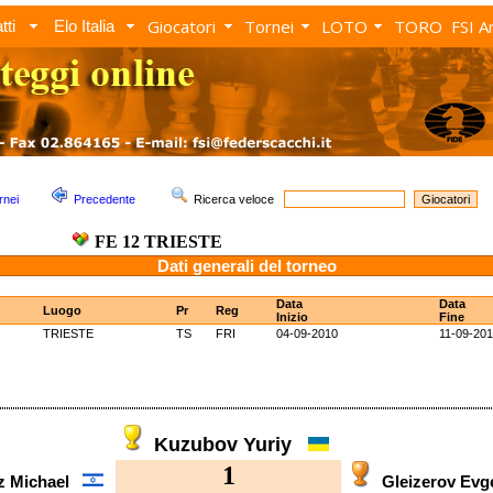
Giocatori
Tornei
LOTO
TORO
FSI A
tti
Elo Italia
rnei
Precedente
Ricerca veloce
FE 12 TRIESTE
Dati generali del torneo
Data
Data
Luogo
Pr
Reg
Inizio
Fine
TRIESTE
TS
FRI
04-09-2010
11-09-20
Kuzubov Yuriy
1
z Michael
Gleizerov E