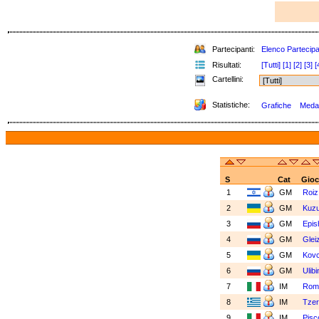
Partecipanti:
Elenco Partecipa
Risultati:
[Tutti]
[1]
[2]
[3]
[
Cartellini:
Statistiche:
Grafiche
Medag
S
Cat
Gioc
1
GM
Roiz
2
GM
Kuzu
3
GM
Epis
4
GM
Glei
5
GM
Kovc
6
GM
Ulib
7
IM
Romb
8
IM
Tzer
9
IM
Pisc