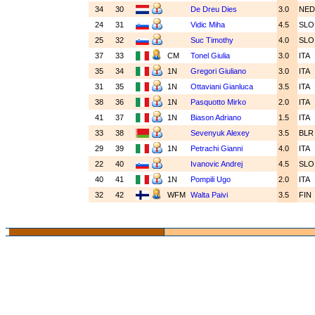
34
30
De Dreu Dies
3.0
NE
24
31
Vidic Miha
4.5
SL
25
32
Suc Timothy
4.0
SL
37
33
CM
Tonel Giulia
3.0
ITA
35
34
1N
Gregori Giuliano
3.0
ITA
31
35
1N
Ottaviani Gianluca
3.5
ITA
38
36
1N
Pasquotto Mirko
2.0
ITA
41
37
1N
Biason Adriano
1.5
ITA
33
38
Sevenyuk Alexey
3.5
BL
29
39
1N
Petrachi Gianni
4.0
ITA
22
40
Ivanovic Andrej
4.5
SL
40
41
1N
Pompili Ugo
2.0
ITA
32
42
WFM
Walta Paivi
3.5
FIN