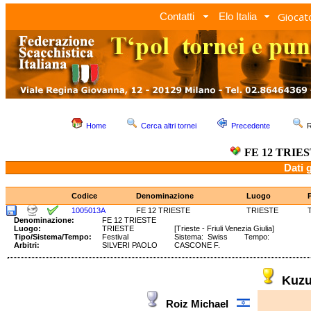
Giocato
Contatti
Elo Italia
Home
Cerca altri tornei
Precedente
R
FE 12 TRIE
Dati 
Codice
Denominazione
Luogo
1005013A
FE 12 TRIESTE
TRIESTE
Denominazione:
FE 12 TRIESTE
Luogo:
TRIESTE
[Trieste - Friuli Venezia Giulia]
Tipo/Sistema/Tempo:
Festival
Sistema: Swiss Tempo:
Arbitri:
SILVERI PAOLO
CASCONE F.
Kuz
Roiz Michael