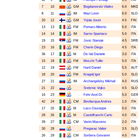
7
10
GM
Bogdanovski Vlatko
6.0
MK
8
11
IM
Mazi Leon
6.0
SL
20
12
GM
Yrjola Jouni
4.5
FIN
13
13
FM
Pomaro Alberto
5.0
ITA
14
14
IM
Sarno Spartaco
5.0
ITA
19
15
FM
Jovic Stanoje
4.5
SR
23
16
FM
Cherin Diego
4.5
ITA
36
17
M
De Val Daniele
3.0
ITA
15
18
FM
Mocchi Tullio
5.0
ITA
12
19
FM
Hartl Daniel
5.5
AU
18
20
FM
Kragelj Igor
5.0
SL
27
21
IM
Archangelsky Mikhail
4.0
RU
21
22
Srebrnic Vojko
4.5
SL
16
23
Fehr Axel Dr.
5.0
GE
42
24
CM
Bevilacqua Andrea
1.0
ITA
17
25
M
Laco Giuseppe
5.0
ITA
28
26
M
Castelfranchi Carlo
4.0
ITA
39
27
CM
Varini Massimo
2.0
ITA
30
28
Pregarac Valter
3.5
SL
26
29
CM
Sorbera Giovanni
4.0
ITA