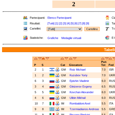
2
Partecipanti:
Elenco Partecipanti
Cla
Risultati:
[Tutti]
[1]
[2]
[3]
[4]
[5]
[6]
[7]
[8]
[9]
Tab
Cartellini:
Tr
Statistiche:
E-
Grafiche
Medaglie virtuali
Tabell
Pun
P
S
Cat
Giocatore
Tot
Fed
2
1
GM
Roiz Michael
7.0
ISR
1
2
GM
Kuzubov Yuriy
7.0
UK
6
3
GM
Epishin Vladimir
6.0
RU
3
4
GM
Gleizerov Evgeny
6.5
RU
5
5
GM
Kovchan Alexander
6.0
UK
4
6
GM
Ulibin Mikhail
6.0
RU
10
7
IM
Rombaldoni Axel
5.5
ITA
9
8
IM
Tzermiadianos Andreas
5.5
GR
11
9
IM
Piscopo Pierluigi
5.5
ITA