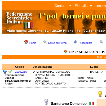
Giocato
Contatti
Elo Italia
Home
Cerca altri tornei
Precedente
R
OP 2° MEMORIAL P
Dati 
Codice
Denominazione
Luogo
1005026A
OP 2° MEMORIAL P. MASCOLO
BARLETTA
Denominazione:
OP 2° MEMORIAL P. MASCOLO
Luogo:
BARLETTA
[Bari - Puglia]
Tipo/Sistema/Tempo:
Open Locali
Sistema: Swiss Temp
Arbitri:
PONTECORVO ALBERTO
Santeramo Domenico