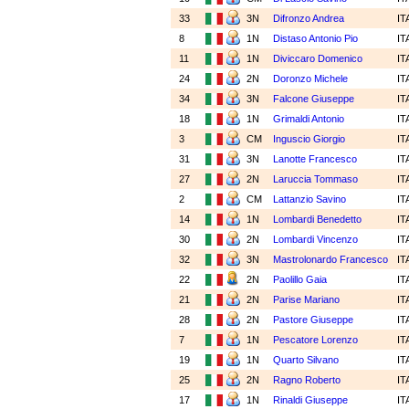
33
3N
Difronzo Andrea
IT
8
1N
Distaso Antonio Pio
IT
11
1N
Diviccaro Domenico
IT
24
2N
Doronzo Michele
IT
34
3N
Falcone Giuseppe
IT
18
1N
Grimaldi Antonio
IT
3
CM
Inguscio Giorgio
IT
31
3N
Lanotte Francesco
IT
27
2N
Laruccia Tommaso
IT
2
CM
Lattanzio Savino
IT
14
1N
Lombardi Benedetto
IT
30
2N
Lombardi Vincenzo
IT
32
3N
Mastrolonardo Francesco
IT
22
2N
Paolillo Gaia
IT
21
2N
Parise Mariano
IT
28
2N
Pastore Giuseppe
IT
7
1N
Pescatore Lorenzo
IT
19
1N
Quarto Silvano
IT
25
2N
Ragno Roberto
IT
17
1N
Rinaldi Giuseppe
IT