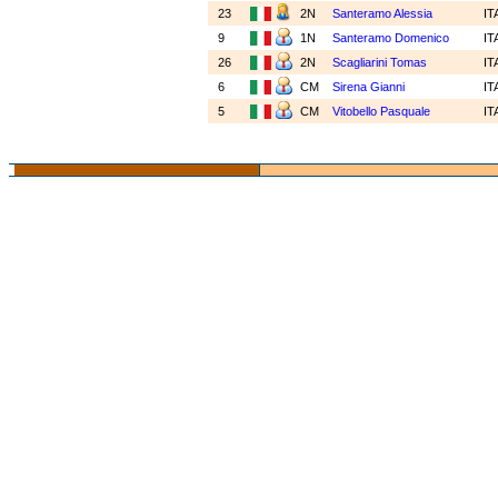
23
2N
Santeramo Alessia
IT
9
1N
Santeramo Domenico
IT
26
2N
Scagliarini Tomas
IT
6
CM
Sirena Gianni
IT
5
CM
Vitobello Pasquale
IT