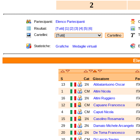
2
Partecipanti:
Elenco Partecipanti
C
Risultati:
[Tutti]
[1]
[2]
[3]
[4]
[5]
[6]
T
Cartellini:
T
Statistiche:
E
Grafiche
Medaglie virtuali
Ele
S
Cat
Giocatore
Fe
13
1N
Abbatantuono Oscar
IT
1
CM
Altini Nicola
IT
16
1N
Altini Ruggiero
IT
12
CM
Capuano Francesca
IT
4
CM
Caputi Nicola
IT
15
1N
Casolino Rosamaria
IT
29
2N
Damato Michele Arcangelo
IT
20
1N
De Toma Francesco
IT
10
CM
Di Lascio Savino
IT