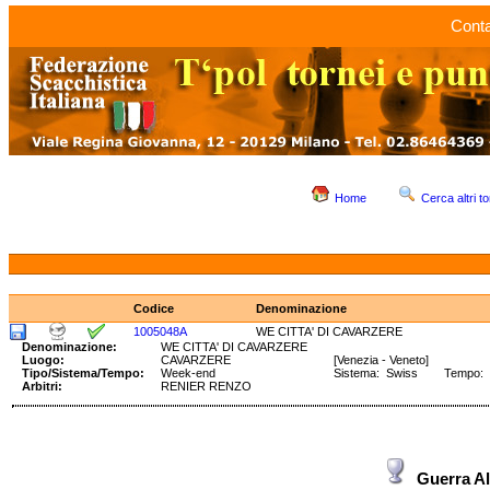
Conta
Home
Cerca altri to
Codice
Denominazione
1005048A
WE CITTA' DI CAVARZERE
Denominazione:
WE CITTA' DI CAVARZERE
Luogo:
CAVARZERE
[Venezia - Veneto]
Tipo/Sistema/Tempo:
Week-end
Sistema: Swiss Tempo: 1
Arbitri:
RENIER RENZO
Guerra 