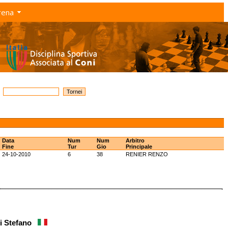
rena
Data
Num
Num
Arbitro
Fine
Tur
Gio
Principale
24-10-2010
6
38
RENIER RENZO
ni Stefano