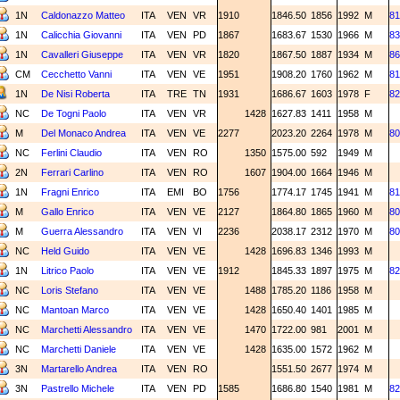
1N
Caldonazzo Matteo
ITA
VEN
VR
1910
1846.50
1856
1992
M
81
1N
Calicchia Giovanni
ITA
VEN
PD
1867
1683.67
1530
1966
M
83
1N
Cavalleri Giuseppe
ITA
VEN
VR
1820
1867.50
1887
1934
M
86
CM
Cecchetto Vanni
ITA
VEN
VE
1951
1908.20
1760
1962
M
81
1N
De Nisi Roberta
ITA
TRE
TN
1931
1686.67
1603
1978
F
82
NC
De Togni Paolo
ITA
VEN
VR
1428
1627.83
1411
1958
M
M
Del Monaco Andrea
ITA
VEN
VE
2277
2023.20
2264
1978
M
80
NC
Ferlini Claudio
ITA
VEN
RO
1350
1575.00
592
1949
M
2N
Ferrari Carlino
ITA
VEN
RO
1607
1904.00
1664
1946
M
1N
Fragni Enrico
ITA
EMI
BO
1756
1774.17
1745
1941
M
81
M
Gallo Enrico
ITA
VEN
VE
2127
1864.80
1865
1960
M
80
M
Guerra Alessandro
ITA
VEN
VI
2236
2038.17
2312
1970
M
80
NC
Held Guido
ITA
VEN
VE
1428
1696.83
1346
1993
M
1N
Litrico Paolo
ITA
VEN
VE
1912
1845.33
1897
1975
M
82
NC
Loris Stefano
ITA
VEN
VE
1488
1785.20
1186
1958
M
NC
Mantoan Marco
ITA
VEN
VE
1428
1650.40
1401
1985
M
NC
Marchetti Alessandro
ITA
VEN
VE
1470
1722.00
981
2001
M
NC
Marchetti Daniele
ITA
VEN
VE
1428
1635.00
1572
1962
M
3N
Martarello Andrea
ITA
VEN
RO
1551.50
2677
1974
M
3N
Pastrello Michele
ITA
VEN
PD
1585
1686.80
1540
1981
M
82