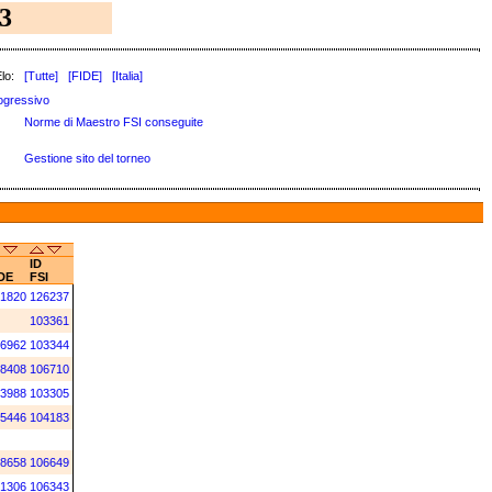
3
lo:
[Tutte]
[FIDE]
[Italia]
ogressivo
Norme di Maestro FSI conseguite
Gestione sito del torneo
ID
DE
FSI
1820
126237
103361
6962
103344
8408
106710
3988
103305
5446
104183
8658
106649
1306
106343