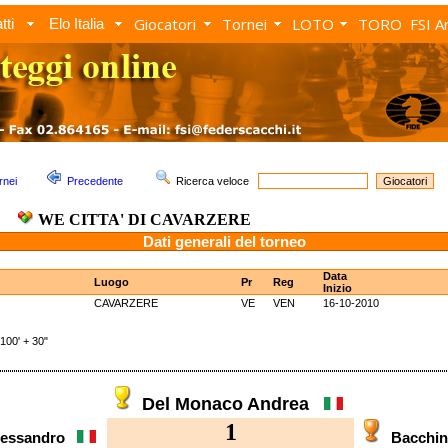
Giocatori
Tornei
LOTO
TORO
FSI A
tti
Elo Italia
rnei
Precedente
Ricerca veloce
WE CITTA' DI CAVARZERE
Dati generali del torneo
Data
Luogo
Pr
Reg
Inizio
CAVARZERE
VE
VEN
16-10-2010
00' + 30"
Del Monaco Andrea
1
Alessandro
Bacchi