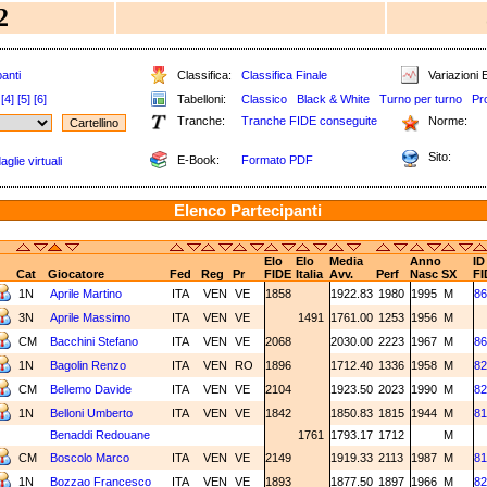
2
anti
Classifica:
Classifica Finale
Variazioni E
[4]
[5]
[6]
Tabelloni:
Classico
Black & White
Turno per turno
Pr
Tranche:
Tranche FIDE conseguite
Norme:
Sito:
E-Book:
Formato PDF
glie virtuali
Elenco Partecipanti
Elo
Elo
Media
Anno
ID
Cat
Giocatore
Fed
Reg
Pr
FIDE
Italia
Avv.
Perf
Nasc
SX
FI
1N
Aprile Martino
ITA
VEN
VE
1858
1922.83
1980
1995
M
86
3N
Aprile Massimo
ITA
VEN
VE
1491
1761.00
1253
1956
M
CM
Bacchini Stefano
ITA
VEN
VE
2068
2030.00
2223
1967
M
86
1N
Bagolin Renzo
ITA
VEN
RO
1896
1712.40
1336
1958
M
82
CM
Bellemo Davide
ITA
VEN
VE
2104
1923.50
2023
1990
M
82
1N
Belloni Umberto
ITA
VEN
VE
1842
1850.83
1815
1944
M
81
Benaddi Redouane
1761
1793.17
1712
M
CM
Boscolo Marco
ITA
VEN
VE
2149
1919.33
2113
1987
M
81
1N
Bozzao Francesco
ITA
VEN
VE
1893
1877.50
1897
1966
M
82