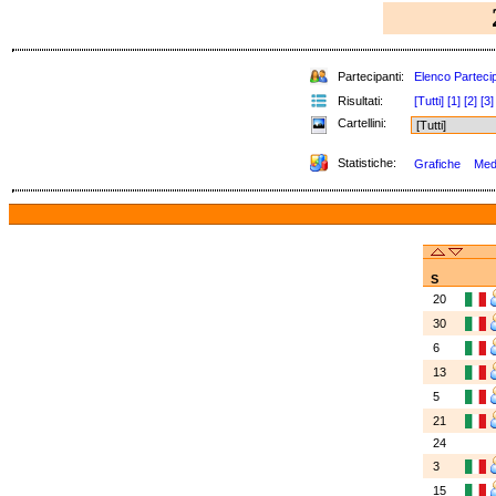
Partecipanti:
Elenco Partecip
Risultati:
[Tutti]
[1]
[2]
[3]
Cartellini:
Statistiche:
Grafiche
Meda
S
20
30
6
13
5
21
24
3
15