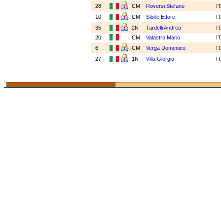
28
CM
Roversi Stefano
I
10
CM
Sibille Ettore
I
35
2N
Tardelli Andrea
I
20
CM
Valastro Mario
I
6
CM
Verga Domenico
I
27
1N
Villa Giorgio
I