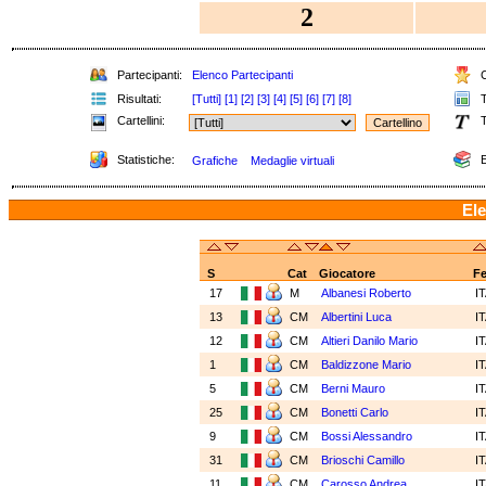
2
Partecipanti:
Elenco Partecipanti
C
Risultati:
[Tutti]
[1]
[2]
[3]
[4]
[5]
[6]
[7]
[8]
T
Cartellini:
T
Statistiche:
E
Grafiche
Medaglie virtuali
Ele
S
Cat
Giocatore
F
17
M
Albanesi Roberto
I
13
CM
Albertini Luca
I
12
CM
Altieri Danilo Mario
I
1
CM
Baldizzone Mario
I
5
CM
Berni Mauro
I
25
CM
Bonetti Carlo
I
9
CM
Bossi Alessandro
I
31
CM
Brioschi Camillo
I
11
CM
Carosso Andrea
I