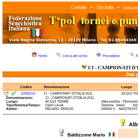
Giocato
Contatti
Elo Italia
Home
Cerca altri tornei
Precedente
R
CI - CAMPIONATI D'
Dati 
Codice
Denominazione
Luogo
1104021A
CI - CAMPIONATI D'ITALIA 2011
ACQUI T
Denominazione:
CI - CAMPIONATI D'ITALIA 2011
Luogo:
ACQUI TERME
[Alessandria - Piemonte]
Tipo/Sistema/Tempo:
Open Locali
Sistema: Swiss Tempo
Arbitri:
PAGANO SERGIO
NANNI S. - MASTROST
Alb
Baldizzone Mario