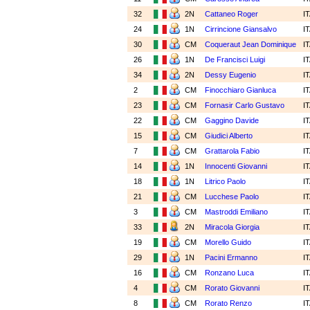
32
2N
Cattaneo Roger
I
24
1N
Cirrincione Giansalvo
I
30
CM
Coqueraut Jean Dominique
I
26
1N
De Francisci Luigi
I
34
2N
Dessy Eugenio
I
2
CM
Finocchiaro Gianluca
I
23
CM
Fornasir Carlo Gustavo
I
22
CM
Gaggino Davide
I
15
CM
Giudici Alberto
I
7
CM
Grattarola Fabio
I
14
1N
Innocenti Giovanni
I
18
1N
Litrico Paolo
I
21
CM
Lucchese Paolo
I
3
CM
Mastroddi Emiliano
I
33
2N
Miracola Giorgia
I
19
CM
Morello Guido
I
29
1N
Pacini Ermanno
I
16
CM
Ronzano Luca
I
4
CM
Rorato Giovanni
I
8
CM
Rorato Renzo
I