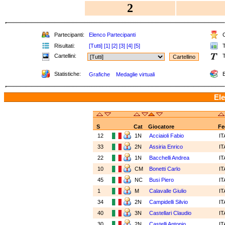
2
Partecipanti:
Elenco Partecipanti
C
Risultati:
[Tutti]
[1]
[2]
[3]
[4]
[5]
T
Cartellini:
T
Statistiche:
E
Grafiche
Medaglie virtuali
Ele
S
Cat
Giocatore
Fe
12
1N
Acciaioli Fabio
I
33
2N
Assiria Enrico
I
22
1N
Bacchelli Andrea
I
10
CM
Bonetti Carlo
I
45
NC
Busi Piero
I
1
M
Calavalle Giulio
I
34
2N
Campidelli Silvio
I
40
3N
Castellari Claudio
I
30
2N
Castelli Antonio
I