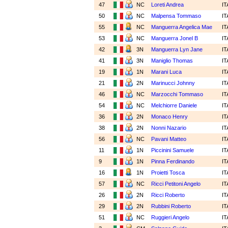
47
NC
Loreti Andrea
I
50
NC
Malpensa Tommaso
I
55
NC
Manguerra Angelica Mae
I
53
NC
Manguerra Jonel B
I
42
3N
Manguerra Lyn Jane
I
41
3N
Maniglio Thomas
I
19
1N
Marani Luca
I
21
2N
Marinucci Johnny
I
46
NC
Marzocchi Tommaso
I
54
NC
Melchiorre Daniele
I
36
2N
Monaco Henry
I
38
2N
Nonni Nazario
I
56
NC
Pavani Matteo
I
11
1N
Piccinini Samuele
I
9
1N
Pinna Ferdinando
I
16
1N
Proietti Tosca
I
57
NC
Ricci Petitoni Angelo
I
26
2N
Ricci Roberto
I
29
2N
Rubbini Roberto
I
51
NC
Ruggieri Angelo
I