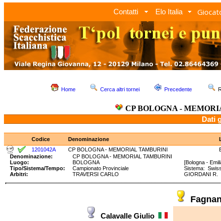
Giocato
Contatti
Elo Italia
Home
Cerca altri tornei
Precedente
R
CP BOLOGNA - MEMORI
Dati 
Codice
Denominazione
1201042A
CP BOLOGNA - MEMORIAL TAMBURINI
Denominazione:
CP BOLOGNA - MEMORIAL TAMBURINI
Luogo:
BOLOGNA
[Bologna - Emi
Tipo/Sistema/Tempo:
Campionato Provinciale
Sistema: Swi
Arbitri:
TRAVERSI CARLO
GIORDANI R.
Fagnan
Calavalle Giulio