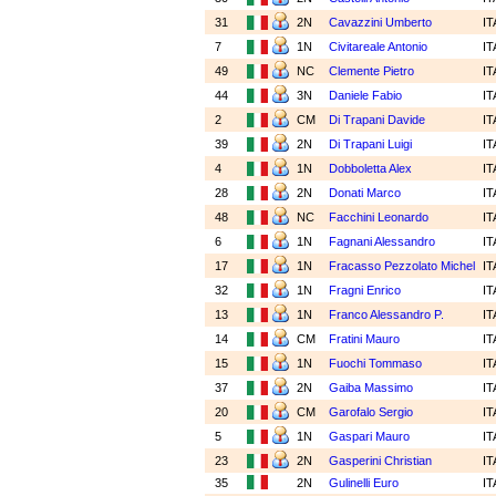
31
2N
Cavazzini Umberto
I
7
1N
Civitareale Antonio
I
49
NC
Clemente Pietro
I
44
3N
Daniele Fabio
I
2
CM
Di Trapani Davide
I
39
2N
Di Trapani Luigi
I
4
1N
Dobboletta Alex
I
28
2N
Donati Marco
I
48
NC
Facchini Leonardo
I
6
1N
Fagnani Alessandro
I
17
1N
Fracasso Pezzolato Michel
I
32
1N
Fragni Enrico
I
13
1N
Franco Alessandro P.
I
14
CM
Fratini Mauro
I
15
1N
Fuochi Tommaso
I
37
2N
Gaiba Massimo
I
20
CM
Garofalo Sergio
I
5
1N
Gaspari Mauro
I
23
2N
Gasperini Christian
I
35
2N
Gulinelli Euro
I