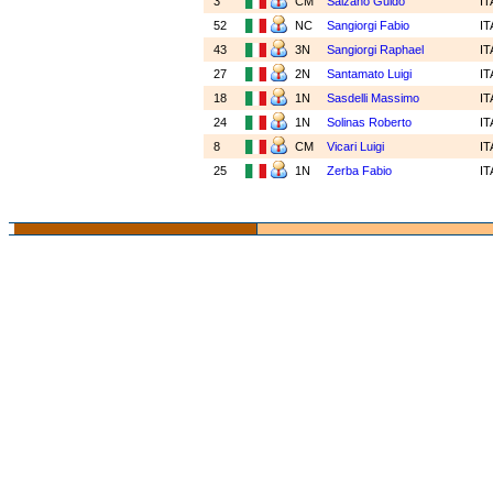
3
CM
Salzano Guido
I
52
NC
Sangiorgi Fabio
I
43
3N
Sangiorgi Raphael
I
27
2N
Santamato Luigi
I
18
1N
Sasdelli Massimo
I
24
1N
Solinas Roberto
I
8
CM
Vicari Luigi
I
25
1N
Zerba Fabio
I