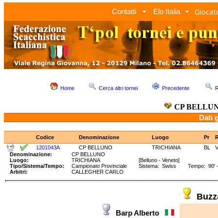
Giocato
Contatti
Elo Italia
Home
Cerca altri tornei
Precedente
R
CP BELLU
Dati 
Codice
Denominazione
Luogo
Pr
1201043A
CP BELLUNO
TRICHIANA
BL
Denominazione:
CP BELLUNO
Luogo:
TRICHIANA
[Belluno - Veneto]
Tipo/Sistema/Tempo:
Campionato Provinciale
Sistema: Swiss Tempo: 90' +
Arbitri:
CALLEGHER CARLO
Buzz
Barp Alberto