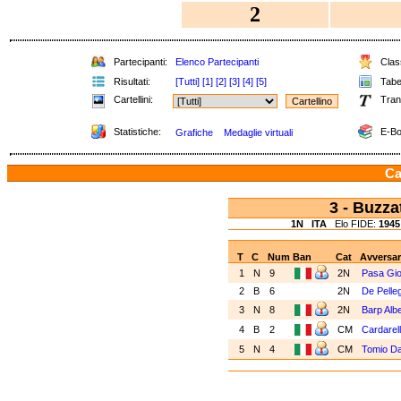
2
Partecipanti:
Elenco Partecipanti
Class
Risultati:
[Tutti]
[1]
[2]
[3]
[4]
[5]
Tabel
Cartellini:
Tran
Statistiche:
E-Bo
Grafiche
Medaglie virtuali
Ca
3 - Buzz
1N
ITA
Elo FIDE:
1945
T
C
Num
Ban
Cat
Avversar
1
N
9
2N
Pasa Gi
2
B
6
2N
De Pelleg
3
N
8
2N
Barp Alb
4
B
2
CM
Cardarell
5
N
4
CM
Tomio D