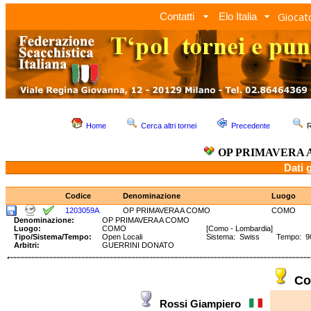
Giocato
Contatti
Elo Italia
Home
Cerca altri tornei
Precedente
R
OP PRIMAVERA 
Dati 
Codice
Denominazione
Luogo
1203059A
OP PRIMAVERA A COMO
COMO
Denominazione:
OP PRIMAVERA A COMO
Luogo:
COMO
[Como - Lombardia]
Tipo/Sistema/Tempo:
Open Locali
Sistema: Swiss Tempo: 90'
Arbitri:
GUERRINI DONATO
Co
Rossi Giampiero