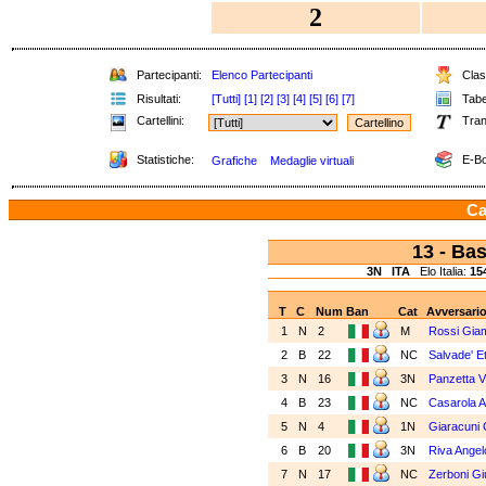
2
Partecipanti:
Elenco Partecipanti
Class
Risultati:
[Tutti]
[1]
[2]
[3]
[4]
[5]
[6]
[7]
Tabel
Cartellini:
Tran
Statistiche:
E-Bo
Grafiche
Medaglie virtuali
Ca
13 - Ba
3N
ITA
Elo Italia:
15
T
C
Num
Ban
Cat
Avversari
1
N
2
M
Rossi Gia
2
B
22
NC
Salvade' E
3
N
16
3N
Panzetta V
4
B
23
NC
Casarola 
5
N
4
1N
Giaracuni 
6
B
20
3N
Riva Angel
7
N
17
NC
Zerboni G