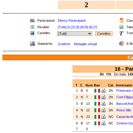
2
Partecipanti:
Elenco Partecipanti
Class
Risultati:
[Tutti]
[1]
[2]
[3]
[4]
[5]
[6]
[7]
Tabel
Cartellini:
Tran
Statistiche:
E-Bo
Grafiche
Medaglie virtuali
Ca
16 - Pa
3N
ITA
Elo Italia:
145
T
C
Num
Ban
Cat
Avversario
1
B
5
2N
Primerano 
2
N
7
2N
Corti Filipp
3
B
13
3N
Bassoli An
4
N
12
2N
Rossi Silio
5
N
23
NC
Casarola A
6
B
17
NC
Zerboni Gi
7
0