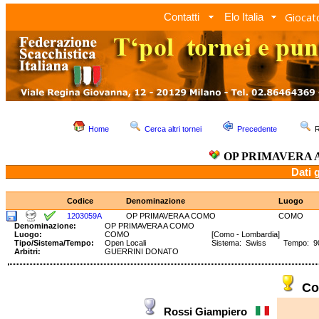
Giocato
Contatti
Elo Italia
Home
Cerca altri tornei
Precedente
R
OP PRIMAVERA 
Dati 
Codice
Denominazione
Luogo
1203059A
OP PRIMAVERA A COMO
COMO
Denominazione:
OP PRIMAVERA A COMO
Luogo:
COMO
[Como - Lombardia]
Tipo/Sistema/Tempo:
Open Locali
Sistema: Swiss Tempo: 90'
Arbitri:
GUERRINI DONATO
Co
Rossi Giampiero