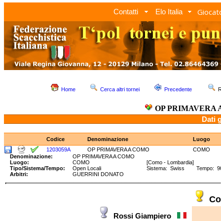
Giocato
Contatti
Elo Italia
Home
Cerca altri tornei
Precedente
R
OP PRIMAVERA 
Dati 
Codice
Denominazione
Luogo
1203059A
OP PRIMAVERA A COMO
COMO
Denominazione:
OP PRIMAVERA A COMO
Luogo:
COMO
[Como - Lombardia]
Tipo/Sistema/Tempo:
Open Locali
Sistema: Swiss Tempo: 90'
Arbitri:
GUERRINI DONATO
Co
Rossi Giampiero