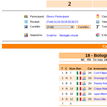
2
Partecipanti:
Elenco Partecipanti
Class
Risultati:
[Tutti]
[1]
[2]
[3]
[4]
[5]
[6]
[7]
Tabel
Cartellini:
Tran
Statistiche:
E-Bo
Grafiche
Medaglie virtuali
Ca
18 - Bolo
NC
ITA
Elo Italia:
14
T
C
Num
Ban
Cat
Avversario
1
B
7
2N
Corti Filip
2
N
3
1N
Orsenigo 
3
B
9
2N
Petetta Ro
4
N
14
3N
Crippa Mat
5
B
10
2N
Lipari Albe
6
N
12
2N
Rossi Silio
7
0