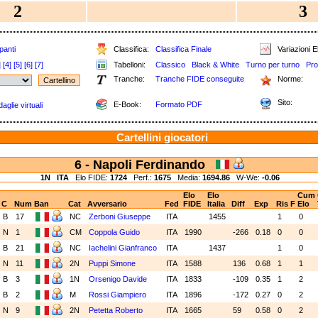
2
3
panti
Classifica:
Classifica Finale
Variazioni E
]
[4]
[5]
[6]
[7]
Tabelloni:
Classico
Black & White
Turno per turno
Pro
Tranche:
Tranche FIDE conseguite
Norme:
Sito:
E-Book:
Formato PDF
aglie virtuali
Cartellini giocatori
6 - Napoli Ferdinando
1N
ITA
Elo FIDE:
1724
Perf.:
1675
Media:
1694.86
W-We:
-0.06
Elo
Elo
Cum
C
Num
Ban
Cat
Avversario
Fed
FIDE
Italia
Diff
Exp
Ris
F
Elo
B
17
NC
Zerboni Giuseppe
ITA
1455
1
0
N
1
CM
Coppola Guido
ITA
1990
-266
0.18
0
0
B
21
NC
Iachelini Gianfranco
ITA
1437
1
0
N
11
2N
Puppi Simone
ITA
1588
136
0.68
1
1
B
3
1N
Orsenigo Davide
ITA
1833
-109
0.35
1
2
B
2
M
Rossi Giampiero
ITA
1896
-172
0.27
0
2
N
9
2N
Petetta Roberto
ITA
1665
59
0.58
0
2