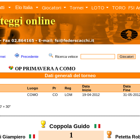
Giocatori
Tornei
LOTO
TORO
FSI A
tti
Elo Italia
rnei
Precedente
Ricerca veloce
OP PRIMAVERA A COMO
Dati generali del torneo
Data
Data
Luogo
Pr
Reg
Inizio
Fine
COMO
CO
LOM
19-04-2012
31-05-201
 + 30"
Coppola Guido
1
i Giampiero
Petetta R