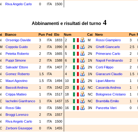
N
Riva Angelo Carlo
0
ITA
1500
4
Abbinamenti e risultati del turno
t
Bianco
Pun
Fed
Elo
Num
Cat
Nero
Pun
N
Orsenigo Davide
3
ITA
1833
2
M
Rossi Giampiero
3
M
Coppola Guido
2
ITA
1990
8
2N
Ghelfi Giancarlo
2.5
N
Petetta Roberto
2
ITA
1665
5
2N
Primerano Carlo
2
N
Puppi Simone
2
ITA
1588
6
1N
Napoli Ferdinando
2
C
Salvade' Ettore
2
ITA
1407
7
2N
Corti Filippo
2
N
Gomez Roberto
1.5
ITA
4
1N
Giaracuni Claudio
1.5
C
Mauri Agostino
1.5
ITA
1494
10
2N
Lipari Alberto
1
N
Bassoli Andrea
1
ITA
1542
23
NC
Casarola Andrea
1
N
Crippa Matteo
1
ITA
1517
18
NC
Bolognese Cristiano
1
C
Iachelini Gianfranco
1
ITA
1437
15
NC
Brambilla Emilio
1
N
Rossi Silio
0
ITA
1580
16
3N
Panzetta Vieri
0
N
Broggi Lorenzo
2
ITA
1557
N
Riva Angelo Carlo
1
ITA
1500
C
Zerboni Giuseppe
0
ITA
1455