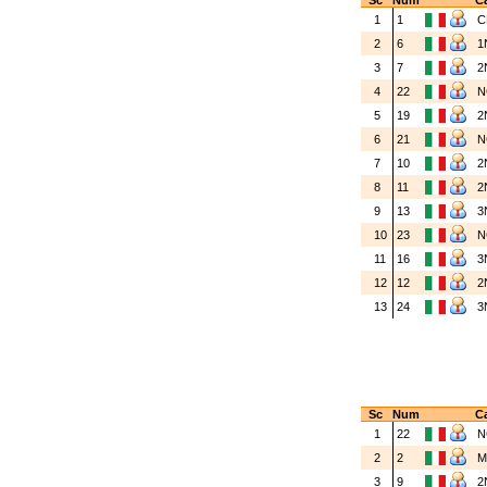
Sc
Num
Ca
1
1
C
2
6
1
3
7
2
4
22
N
5
19
2
6
21
N
7
10
2
8
11
2
9
13
3
10
23
N
11
16
3
12
12
2
13
24
3
Sc
Num
Ca
1
22
N
2
2
3
9
2