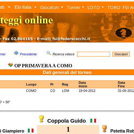
Giocatori
Tornei
LOTO
TORO
FSI A
tti
Elo Italia
rnei
Precedente
Ricerca veloce
OP PRIMAVERA A COMO
Dati generali del torneo
Data
Data
Luogo
Pr
Reg
Inizio
Fine
COMO
CO
LOM
19-04-2012
31-05-201
 + 30"
Coppola Guido
1
i Giampiero
Petetta R