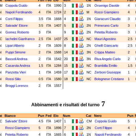
t
Bianco
Pun
Fed
Elo
Num
Cat
Nero
Pun
M
Coppola Guido
4
ITA
1990
3
1N
Orsenigo Davide
4
N
Napoli Ferdinando
4
ITA
1724
2
M
Rossi Giampiero
4
N
Corti Filippo
3.5
ITA
1668
4
1N
Giaracuni Claudio
3
C
Salvade' Ettore
3.5
ITA
1407
5
2N
Primerano Carlo
3
N
Gomez Roberto
3
ITA
9
2N
Petetta Roberto
3
C
Iachelini Gianfranco
2.5
ITA
1437
25
NC
Mauri Agostino
2.5
N
Lipari Alberto
2
ITA
1609
8
2N
Ghelfi Giancarlo
2.5
N
Puppi Simone
2
ITA
1588
14
3N
Crippa Matteo
2
N
Bassoli Andrea
2
ITA
1542
20
3N
Riva Angelo Carlo
2
C
Casarola Andrea
1.5
ITA
1284
15
NC
Brambilla Emilio
1.5
N
Panzetta Vieri
1
ITA
1459
17
NC
Zerboni Giuseppe
1
N
Rossi Silio
0.5
ITA
1580
18
NC
Bolognese Cristiano
1
N
Broggi Lorenzo
2
ITA
1557
7
Abbinamenti e risultati del turno
t
Bianco
Pun
Fed
Elo
Num
Cat
Nero
Pun
C
Salvade' Ettore
4.5
ITA
1407
1
CM
Coppola Guido
5
M
Rossi Giampiero
5
ITA
1896
7
2N
Corti Filippo
4
N
Petetta Roberto
4
ITA
1665
6
1N
Napoli Ferdinando
4