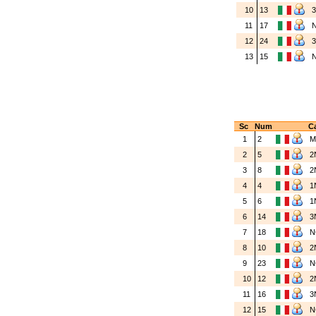
10
13
11
17
12
24
13
15
Sc
Num
Ca
1
2
2
5
2
3
8
2
4
4
1
5
6
1
6
14
3
7
18
N
8
10
2
9
23
N
10
12
2
11
16
3
12
15
N