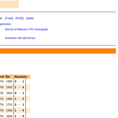
lo:
[Tutte]
[FIDE]
[Italia]
gressivo
Norme di Maestro FSI conseguite
Gestione sito del torneo
ed
Elo
Risultato
ITA
1990
0
-
1
ITA
1542
1
-
0
ITA
1833
0
-
1
ITA
1464
1
-
0
ITA
1751
0
-
1
ITA
1455
1
-
0
ITA
1668
1
-
0