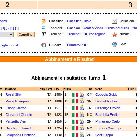
2
3
panti
Classifica:
Classifica Finale
Variazioni E
]
[4]
[5]
[6]
[7]
Tabelloni:
Classico
Black & White
Turno per turno
Pro
Tranche:
Tranche FIDE conseguite
Norme:
Sito:
E-Book:
Formato PDF
aglie virtuali
Abbinamenti e Risultati
1
Abbinamenti e risultati del turno
at
Bianco
Pun
Fed
Elo
Num
Cat
Nero
Pun
F
N
Rossi Silio
ITA
1580
1
CM
Coppola Guido
M
Rossi Giampiero
ITA
1896
13
3N
Bassoli Andrea
N
Crippa Matteo
ITA
1517
3
1N
Orsenigo Davide
N
Giaracuni Claudio
ITA
1823
15
NC
Brambilla Emilio
N
Panzetta Vieri
ITA
1459
5
2N
Primerano Carlo
N
Napoli Ferdinando
ITA
1724
17
NC
Zerboni Giuseppe
C
Bolognese Cristiano
ITA
1440
7
2N
Corti Filippo