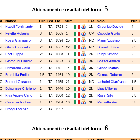
5
Abbinamenti e risultati del turno
t
Bianco
Pun
Fed
Elo
Num
Cat
Nero
Pun
N
Napoli Ferdinando
3
ITA
1724
3
1N
Orsenigo Davide
4
N
Petetta Roberto
3
ITA
1665
1
CM
Coppola Guido
3
M
Rossi Giampiero
3
ITA
1896
25
NC
Mauri Agostino
2.5
N
Ghelfi Giancarlo
2.5
ITA
1667
22
NC
Salvade' Ettore
2.5
N
Corti Filippo
2.5
ITA
1668
11
2N
Puppi Simone
2
N
Giaracuni Claudio
2
ITA
1823
13
3N
Bassoli Andrea
2
N
Primerano Carlo
2
ITA
1751
14
3N
Crippa Matteo
2
C
Brambilla Emilio
1.5
ITA
1464
19
2N
Gomez Roberto
2
C
Zerboni Giuseppe
1
ITA
1455
21
NC
Iachelini Gianfranco
1.5
C
Bolognese Cristiano
1
ITA
1440
10
2N
Lipari Alberto
1
N
Riva Angelo Carlo
1
ITA
1500
12
2N
Rossi Silio
0.5
C
Casarola Andrea
1
ITA
1284
16
3N
Panzetta Vieri
0.5
N
Broggi Lorenzo
2
ITA
1557
6
Abbinamenti e risultati del turno