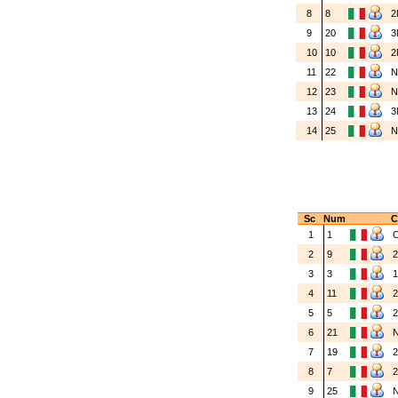
8
8
2
9
20
3
10
10
2
11
22
N
12
23
N
13
24
3
14
25
N
Sc
Num
C
1
1
2
9
3
3
4
11
5
5
6
21
7
19
8
7
9
25