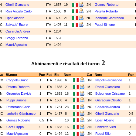
N
Ghelfi Giancarlo
ITA
1667
19
2N
Gomez Roberto
N
Riva Angelo Carlo
ITA
1500
9
2N
Petetta Roberto
N
Lipari Alberto
ITA
1609
21
NC
Iachelini Gianfranco
C
Salvade' Ettore
ITA
1407
11
2N
Puppi Simone
C
Casarola Andrea
ITA
1284
N
Broggi Lorenzo
ITA
1557
C
Mauri Agostino
ITA
1494
2
Abbinamenti e risultati del turno
at
Bianco
Pun
Fed
Elo
Num
Cat
Nero
Pun
CM
Coppola Guido
1
ITA
1990
6
1N
Napoli Ferdinando
1
2N
Petetta Roberto
1
ITA
1665
2
M
Rossi Giampiero
1
1N
Orsenigo Davide
1
ITA
1833
18
NC
Bolognese Cristiano
1
2N
Puppi Simone
1
ITA
1588
4
1N
Giaracuni Claudio
1
2N
Primerano Carlo
1
ITA
1751
23
NC
Casarola Andrea
1
NC
Iachelini Gianfranco
1
ITA
1437
8
2N
Ghelfi Giancarlo
0.5
2N
Gomez Roberto
0.5
ITA
10
2N
Lipari Alberto
0
2N
Corti Filippo
0
ITA
1668
16
3N
Panzetta Vieri
0
NC
Mauri Agostino
0
ITA
1494
12
2N
Rossi Silio
0