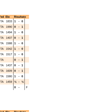
Fed
Elo
Risultato
ITA
1833
1
-
0
ITA
1990
0
-
1
ITA
1494
1
-
0
ITA
1407
0
-
1
ITA
1588
1
-
0
ITA
1542
1
-
0
ITA
1517
1
-
0
ITA
0
-
1
ITA
1437
0
-
1
ITA
1609
0
-
1
ITA
1580
1
-
0
ITA
1459
½
-
½
0
-
F