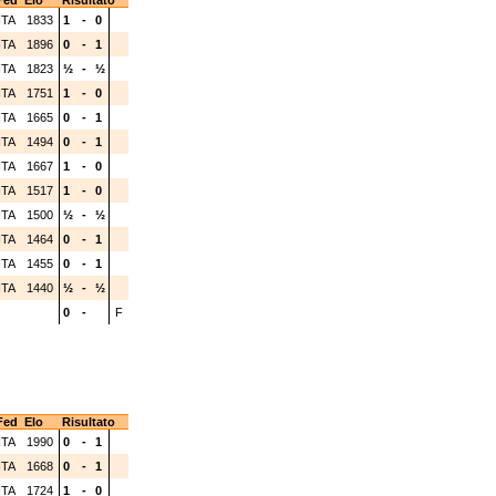
Fed
Elo
Risultato
ITA
1833
1
-
0
ITA
1896
0
-
1
ITA
1823
½
-
½
ITA
1751
1
-
0
ITA
1665
0
-
1
ITA
1494
0
-
1
ITA
1667
1
-
0
ITA
1517
1
-
0
ITA
1500
½
-
½
ITA
1464
0
-
1
ITA
1455
0
-
1
ITA
1440
½
-
½
0
-
F
Fed
Elo
Risultato
ITA
1990
0
-
1
ITA
1668
0
-
1
ITA
1724
1
-
0