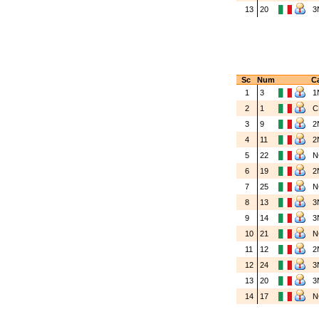
13
20
3
Sc
Num
Ca
1
3
1
2
1
C
3
9
2
4
11
2
5
22
N
6
19
2
7
25
N
8
13
3
9
14
3
10
21
N
11
12
2
12
24
3
13
20
3
14
17
N