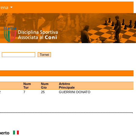
rena
Num
Num
Arbitro
Tur
Gio
Principale
2
7
25
GUERRINI DONATO
oberto