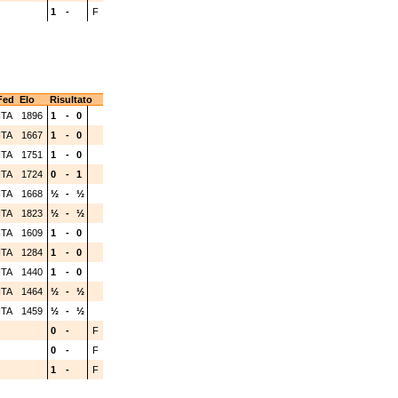
1
-
F
Fed
Elo
Risultato
ITA
1896
1
-
0
ITA
1667
1
-
0
ITA
1751
1
-
0
ITA
1724
0
-
1
ITA
1668
½
-
½
ITA
1823
½
-
½
ITA
1609
1
-
0
ITA
1284
1
-
0
ITA
1440
1
-
0
ITA
1464
½
-
½
ITA
1459
½
-
½
0
-
F
0
-
F
1
-
F