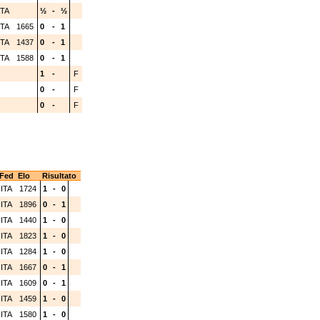
ITA
½
-
½
ITA
1665
0
-
1
ITA
1437
0
-
1
ITA
1588
0
-
1
1
-
F
0
-
F
0
-
F
Fed
Elo
Risultato
ITA
1724
1
-
0
ITA
1896
0
-
1
ITA
1440
1
-
0
ITA
1823
1
-
0
ITA
1284
1
-
0
ITA
1667
0
-
1
ITA
1609
0
-
1
ITA
1459
1
-
0
ITA
1580
1
-
0