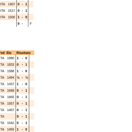
ITA
1407
0
-
1
ITA
1517
0
-
1
ITA
1500
1
-
0
0
-
F
Fed
Elo
Risultato
ITA
1990
1
-
0
ITA
1833
0
-
1
ITA
1588
1
-
0
ITA
1494
½
-
½
ITA
1437
1
-
0
ITA
1668
0
-
1
ITA
1665
0
-
1
ITA
1557
0
-
1
ITA
1407
0
-
1
ITA
0
-
1
ITA
1542
0
-
1
ITA
1455
1
-
0