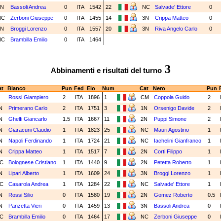
3N
Bassoli Andrea
0
ITA
1542
22
NC
Salvade' Ettore
0
NC
Zerboni Giuseppe
0
ITA
1455
14
3N
Crippa Matteo
0
3N
Broggi Lorenzo
0
ITA
1557
20
3N
Riva Angelo Carlo
0
NC
Brambilla Emilio
0
ITA
1464
3
Abbinamenti e risultati del turno
t
Bianco
Pun
Fed
Elo
Num
Cat
Nero
Pun
M
Rossi Giampiero
2
ITA
1896
1
CM
Coppola Guido
2
N
Primerano Carlo
2
ITA
1751
3
1N
Orsenigo Davide
2
N
Ghelfi Giancarlo
1.5
ITA
1667
11
2N
Puppi Simone
2
N
Giaracuni Claudio
1
ITA
1823
25
NC
Mauri Agostino
1
N
Napoli Ferdinando
1
ITA
1724
21
NC
Iachelini Gianfranco
1
N
Crippa Matteo
1
ITA
1517
7
2N
Corti Filippo
1
C
Bolognese Cristiano
1
ITA
1440
9
2N
Petetta Roberto
1
N
Lipari Alberto
1
ITA
1609
24
3N
Broggi Lorenzo
1
C
Casarola Andrea
1
ITA
1284
22
NC
Salvade' Ettore
1
N
Rossi Silio
0
ITA
1580
19
2N
Gomez Roberto
0.5
N
Panzetta Vieri
0
ITA
1459
13
3N
Bassoli Andrea
0
C
Brambilla Emilio
0
ITA
1464
17
NC
Zerboni Giuseppe
0