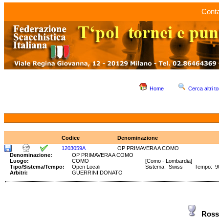
Conta
Home
Cerca altri to
Codice
Denominazione
1203059A
OP PRIMAVERA A COMO
Denominazione:
OP PRIMAVERA A COMO
Luogo:
COMO
[Como - Lombardia]
Tipo/Sistema/Tempo:
Open Locali
Sistema: Swiss Tempo: 90'
Arbitri:
GUERRINI DONATO
Ross