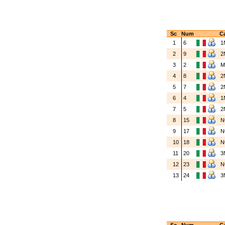
Sc
Num
Ca
1
6
1
2
9
2
3
2
4
8
2
5
7
2
6
4
1
7
5
2
8
15
N
9
17
N
10
18
N
11
20
3
12
23
N
13
24
3