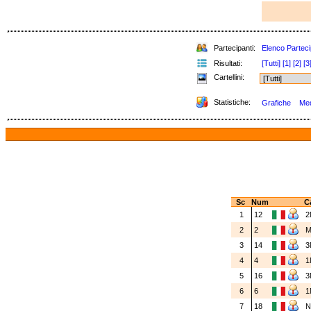
Partecipanti:
Elenco Parteci
Risultati:
[Tutti]
[1]
[2]
[3
Cartellini:
Statistiche:
Grafiche
Med
Sc
Num
C
1
12
2
2
2
3
14
3
4
4
1
5
16
3
6
6
1
7
18
N