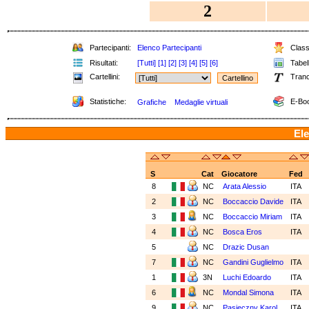
2
Partecipanti:
Elenco Partecipanti
Classi
Risultati:
[Tutti]
[1]
[2]
[3]
[4]
[5]
[6]
Tabell
Cartellini:
Tranc
Statistiche:
E-Boo
Grafiche
Medaglie virtuali
Ele
S
Cat
Giocatore
Fed
8
NC
Arata Alessio
ITA
2
NC
Boccaccio Davide
ITA
3
NC
Boccaccio Miriam
ITA
4
NC
Bosca Eros
ITA
5
NC
Drazic Dusan
7
NC
Gandini Guglielmo
ITA
1
3N
Luchi Edoardo
ITA
6
NC
Mondal Simona
ITA
9
NC
Pasieczny Karol
ITA