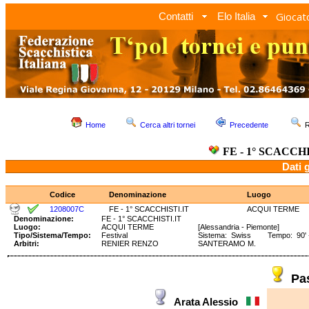
Giocato
Contatti
Elo Italia
Home
Cerca altri tornei
Precedente
R
FE - 1° SCACCHI
Dati 
Codice
Denominazione
Luogo
1208007C
FE - 1° SCACCHISTI.IT
ACQUI TERME
Denominazione:
FE - 1° SCACCHISTI.IT
Luogo:
ACQUI TERME
[Alessandria - Piemonte]
Tipo/Sistema/Tempo:
Festival
Sistema: Swiss Tempo: 90' +
Arbitri:
RENIER RENZO
SANTERAMO M.
Pa
Arata Alessio