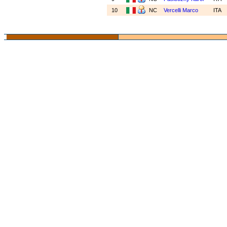
10
NC
Vercelli Marco
ITA