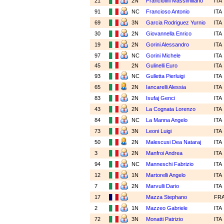
21
2N
Franciolini Massimiliano
ITA
91
NC
Francioso Antonio
ITA
69
3N
Garcia Rodriguez Yurnio
ITA
30
2N
Giovannella Enrico
ITA
19
2N
Gorini Alessandro
ITA
97
NC
Gorini Michele
ITA
45
2N
Gulinelli Euro
ITA
93
NC
Gulletta Pierluigi
ITA
65
2N
Iancarelli Alessia
ITA
83
2N
Isufaj Genci
ITA
43
2N
La Cognata Lorenzo
ITA
84
NC
La Manna Angelo
ITA
73
3N
Leoni Luigi
ITA
50
2N
Malescusi Dea Nataraj
ITA
3
2N
Manfroi Andrea
ITA
94
NC
Manneschi Fabrizio
ITA
12
1N
Martorelli Angelo
ITA
7
2N
Marvulli Dario
ITA
17
Mazza Stephano
FR
2
1N
Mazzeo Gabriele
ITA
72
3N
Monatti Patrizio
ITA