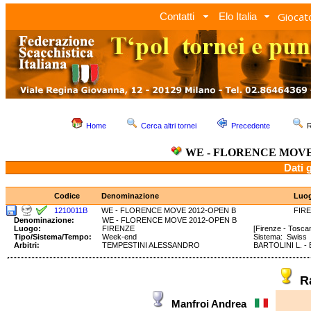
Giocato
Contatti
Elo Italia
Home
Cerca altri tornei
Precedente
R
WE - FLORENCE MOVE
Dati 
Codice
Denominazione
Luo
1210011B
WE - FLORENCE MOVE 2012-OPEN B
FIR
Denominazione:
WE - FLORENCE MOVE 2012-OPEN B
Luogo:
FIRENZE
[Firenze - Tosca
Tipo/Sistema/Tempo:
Week-end
Sistema: Swiss
Arbitri:
TEMPESTINI ALESSANDRO
BARTOLINI L. - 
R
Manfroi Andrea