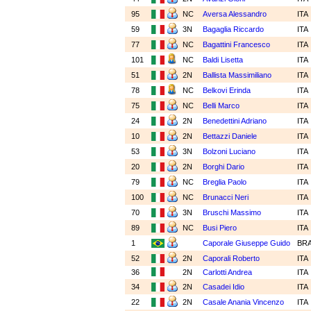
95
NC
Aversa Alessandro
ITA
59
3N
Bagaglia Riccardo
ITA
77
NC
Bagattini Francesco
ITA
101
NC
Baldi Lisetta
ITA
51
2N
Ballista Massimiliano
ITA
78
NC
Belkovi Erinda
ITA
75
NC
Belli Marco
ITA
24
2N
Benedettini Adriano
ITA
10
2N
Bettazzi Daniele
ITA
53
3N
Bolzoni Luciano
ITA
20
2N
Borghi Dario
ITA
79
NC
Breglia Paolo
ITA
100
NC
Brunacci Neri
ITA
70
3N
Bruschi Massimo
ITA
89
NC
Busi Piero
ITA
1
Caporale Giuseppe Guido
BR
52
2N
Caporali Roberto
ITA
36
2N
Carlotti Andrea
ITA
34
2N
Casadei Idio
ITA
22
2N
Casale Anania Vincenzo
ITA