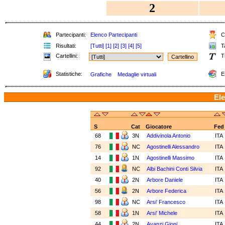
2
Partecipanti:
Elenco Partecipanti
Cl
Risultati:
[Tutti]
[1]
[2]
[3]
[4]
[5]
Ta
Cartellini:
T
Statistiche:
E
Grafiche
Medaglie virtuali
Ele
S
Cat
Giocatore
Fed
68
3N
Addivinola Antonio
ITA
76
NC
Agostinelli Alessandro
ITA
14
1N
Agostinelli Massimo
ITA
92
NC
Albi Bachini Conti Silvia
ITA
40
2N
Arbore Daniele
ITA
56
2N
Arbore Federica
ITA
98
NC
Arsi' Francesco
ITA
58
1N
Arsi' Michele
ITA
44
2N
Avanzi Gioni
ITA