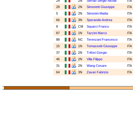
29
2N
Serrao Sergio Nicola
ITA
28
2N
Simonetti Giuseppe
ITA
5
2N
Simonini Mattia
ITA
66
3N
Sperandio Andrea
ITA
8
CM
Squarci Franco
ITA
87
1N
Tazzini Marco
ITA
88
NC
Terenzani Francesco
ITA
15
1N
Tomassetti Giuseppe
ITA
37
2N
Trifoni Giorgio
ITA
46
2N
Villa Filippo
ITA
31
2N
Wang Cesare
ITA
64
3N
Zavan Fabrizio
ITA