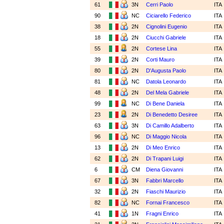
61
3N
Cerri Paolo
ITA
90
NC
Ciciarello Federico
ITA
38
2N
Cignolini Eugenio
ITA
18
2N
Ciucchi Gabriele
ITA
55
2N
Cortese Lina
ITA
39
2N
Corti Mauro
ITA
80
2N
D'Augusta Paolo
ITA
81
NC
Datola Leonardo
ITA
48
2N
Del Mela Gabriele
ITA
99
NC
Di Bene Daniela
ITA
23
2N
Di Benedetto Desiree
ITA
63
3N
Di Camillo Adalberto
ITA
96
NC
Di Maggio Nicola
ITA
13
2N
Di Meo Enrico
ITA
62
2N
Di Trapani Luigi
ITA
6
CM
Diena Giovanni
ITA
67
3N
Fabbri Marcello
ITA
32
2N
Fiaschi Maurizio
ITA
82
NC
Fornai Francesco
ITA
41
1N
Fragni Enrico
ITA