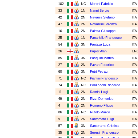
102
NC
Moroni Fabrizio
ITA
33
1N
Nanni Sergio
ITA
42
2N
Navarra Stefano
ITA
47
2N
Navarrini Lorenzo
ITA
16
2N
Paletta Giuseppe
ITA
25
1N
Panariello Francesco
ITA
54
3N
Panizza Luca
ITA
26
Papier Alan
EN
85
3N
Pasquini Matteo
ITA
27
2N
Pavan Federico
ITA
60
3N
Petri Petraq
ITA
71
NC
Piantini Francesco
ITA
74
NC
Ponzecchi Riccardo
ITA
11
2N
Ramini Luigi
ITA
49
2N
Rizzi Domenico
ITA
4
2N
Romano Filippo
ITA
86
NC
Rufolo Marco
ITA
9
2N
Santamato Luigi
ITA
57
3N
Santeramo Cristina
ITA
35
2N
Seresin Francesco
ITA