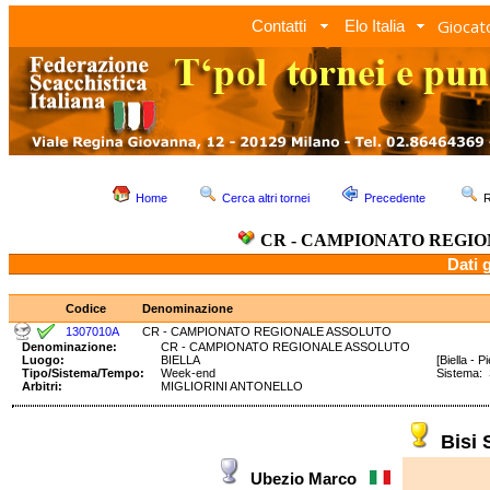
Giocato
Contatti
Elo Italia
Home
Cerca altri tornei
Precedente
R
CR - CAMPIONATO REGI
Dati 
Codice
Denominazione
1307010A
CR - CAMPIONATO REGIONALE ASSOLUTO
Denominazione:
CR - CAMPIONATO REGIONALE ASSOLUTO
Luogo:
BIELLA
[Biella - 
Tipo/Sistema/Tempo:
Week-end
Sistema:
Arbitri:
MIGLIORINI ANTONELLO
Bisi
Ubezio Marco