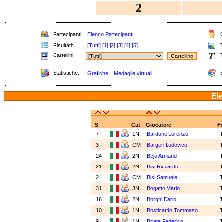
2
Partecipanti:
Elenco Partecipanti
C
Risultati:
[Tutti]
[1]
[2]
[3]
[4]
[5]
T
Cartellini:
T
Statistiche:
E
Grafiche
Medaglie virtuali
Ele
S
Cat
Giocatore
F
7
1N
Bardone Lorenzo
I
3
CM
Bargeri Ludovico
I
24
2N
Bejo Armand
I
21
2N
Bisi Riccardo
I
2
CM
Bisi Samuele
I
31
3N
Bogatto Mario
I
16
2N
Borghi Dario
I
10
1N
Bosticardo Tommaso
I
9
1N
Briata Federico
I