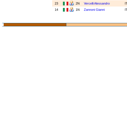
23
2N
Vercelli Alessandro
I
14
1N
Zannoni Gianni
I