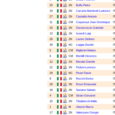
25
2N
Buffa Pietro
I
19
2N
Carraria Martinotti Ludovico
I
27
2N
Castaldo Antonio
I
11
CM
Coqueraut Jean Dominique
I
20
2N
Giovarruscio Gabriele
I
13
1N
Isoardi Luigi
I
26
2N
Lavino Stefano
I
30
NC
Loggia Davide
I
5
CM
Migliorini Matteo
I
6
CM
Montilli Vincenzo
I
12
1N
Moratto Davide
I
22
2N
Pedoni Lorenzo
I
29
NC
Pivari Flavio
I
8
1N
Rocchi Enrico
I
28
3N
Rossi Emanuele
I
18
2N
Saviano Sabato
I
4
CM
Siclari Giovanni
I
15
2N
Tibaldeschi Attilio
I
1
M
Ubezio Marco
I
17
2N
Valenzano Giorgio
I