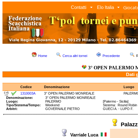
Giocato
Contatti
Elo Italia
Home
Cerca altri tornei
Precedente
R
3° OPEN PALERMO
Dati 
Codice
Denominazione
Luogo
1310003A
3° OPEN PALERMO MONREALE
PALERM
Denominazione:
3° OPEN PALERMO MONREALE
Luogo:
PALERMO
[Palermo - Sicilia]
Tipo/Sistema/Tempo:
Weekend
Sistema: Round Robin
Arbitri:
GOVERNALE PIETRO
GUECI A. - LUPO F.
Palaz
Varriale Luca