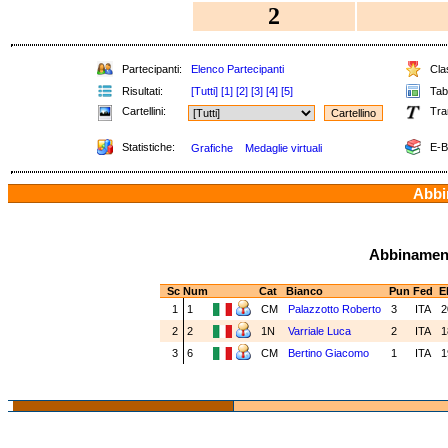
2
Partecipanti:
Elenco Partecipanti
Clas
Risultati:
[Tutti]
[1]
[2]
[3]
[4]
[5]
Tabe
Cartellini:
Tra
Statistiche:
E-B
Grafiche
Medaglie virtuali
Abbin
Abbinamenti
Sc
Num
Cat
Bianco
Pun
Fed
E
1
1
CM
Palazzotto Roberto
3
ITA
2
2
2
1N
Varriale Luca
2
ITA
1
3
6
CM
Bertino Giacomo
1
ITA
1