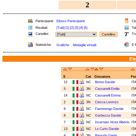
2
Partecipanti:
Elenco Partecipanti
Cla
Risultati:
[Tutti]
[1]
[2]
[3]
[4]
[5]
Tab
Cartellini:
Tr
Statistiche:
E-
Grafiche
Medaglie virtuali
Ele
S
Cat
Giocatore
Fe
12
NC
Bertot Davide
IT
5
3N
Cassanelli Emilio
IT
14
NC
Cassanelli Emma
IT
2
3N
Ciocca Lorenzo
IT
6
NC
Fiammengo Davide
IT
8
NC
Garbezza Davide
IT
7
NC
Incarnato Victor Alberto
IT
13
NC
Lo Curto Davide
IT
4
3N
Rinaudo Giada
IT