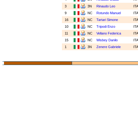
3
3N
Rinaudo Leo
IT
9
NC
Rotundo Manuel
IT
16
NC
Tartari Simone
IT
10
NC
Tripodi Enzo
IT
11
NC
Vellano Federica
IT
15
NC
Wisbey Danilo
IT
1
3N
Zenere Gabriele
IT