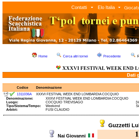
Giocato
Contatti
Elo Italia
Home
Cerca altri tornei
Precedente
R
XXXVI FESTIVAL WEEK END 
Dati 
Codice
Denominazione
1311036A
XXXVI FESTIVAL WEEK END LOMBARDIA COCQUIO
Denominazione:
XXXVI FESTIVAL WEEK END LOMBARDIA COCQUIO
Luogo:
COCQUIO TREVISAGO
[
Tipo/Sistema/Tempo:
Weekend
S
Arbitri:
FUSI CLAUDIO
Guzzetti Lu
1
Nai Giovanni