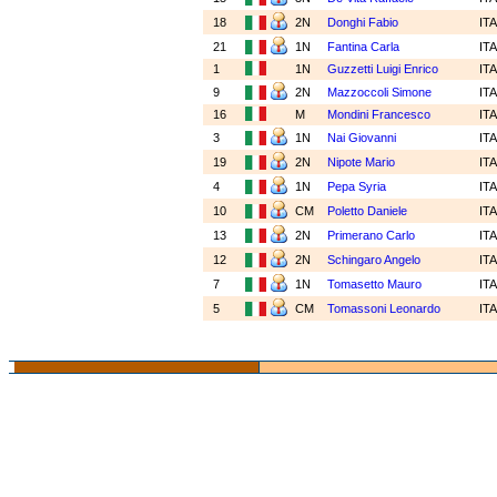
18
2N
Donghi Fabio
IT
21
1N
Fantina Carla
IT
1
1N
Guzzetti Luigi Enrico
IT
9
2N
Mazzoccoli Simone
IT
16
M
Mondini Francesco
IT
3
1N
Nai Giovanni
IT
19
2N
Nipote Mario
IT
4
1N
Pepa Syria
IT
10
CM
Poletto Daniele
IT
13
2N
Primerano Carlo
IT
12
2N
Schingaro Angelo
IT
7
1N
Tomasetto Mauro
IT
5
CM
Tomassoni Leonardo
IT