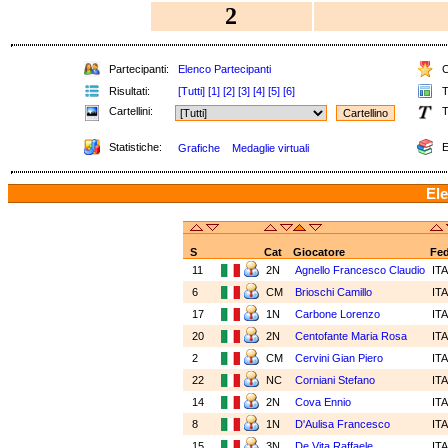
2
Partecipanti:
Elenco Partecipanti
C
Risultati:
[Tutti]
[1]
[2]
[3]
[4]
[5]
[6]
T
Cartellini:
T
Statistiche:
E
Grafiche
Medaglie virtuali
Ele
S
Cat
Giocatore
Fe
11
2N
Agnello Francesco Claudio
IT
6
CM
Brioschi Camillo
IT
17
1N
Carbone Lorenzo
IT
20
2N
Centofante Maria Rosa
IT
2
CM
Cervini Gian Piero
IT
22
NC
Corniani Stefano
IT
14
2N
Cova Ennio
IT
8
1N
D'Aulisa Francesco
IT
15
3N
De Vita Raffaele
IT