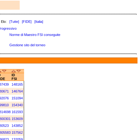
 Elo:
[Tutte]
[FIDE]
[Italia]
rogressivo
Norme di Maestro FSI conseguite
Gestione sito del torneo
D
ID
IDE
FSI
87439
148165
80671
146764
92076
151094
99810
154340
814698
161593
800301
153609
80523
143852
805583
157562
86823
132059