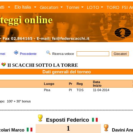
Giocatori
Tornei
LOTO
TORO
FSI A
tti
Elo Italia
rnei
Precedente
Ricerca veloce
II SCACCHI SOTTO LA TORRE
Dati generali del torneo
Data
Luogo
Pr
Reg
Inizio
Pisa
PI
TOS
11-04-2014
: 100' + 30'' bonus
Esposti Federico
1
zolari Marco
Davini A