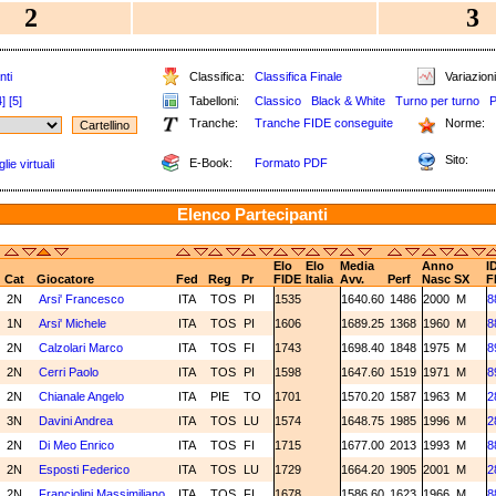
2
3
nti
Classifica:
Classifica Finale
Variazioni
4]
[5]
Tabelloni:
Classico
Black & White
Turno per turno
P
Tranche:
Tranche FIDE conseguite
Norme:
Sito:
E-Book:
Formato PDF
ie virtuali
Elenco Partecipanti
Elo
Elo
Media
Anno
I
Cat
Giocatore
Fed
Reg
Pr
FIDE
Italia
Avv.
Perf
Nasc
SX
F
2N
Arsi' Francesco
ITA
TOS
PI
1535
1640.60
1486
2000
M
8
1N
Arsi' Michele
ITA
TOS
PI
1606
1689.25
1368
1960
M
8
2N
Calzolari Marco
ITA
TOS
FI
1743
1698.40
1848
1975
M
8
2N
Cerri Paolo
ITA
TOS
PI
1598
1647.60
1519
1971
M
8
2N
Chianale Angelo
ITA
PIE
TO
1701
1570.20
1587
1963
M
2
3N
Davini Andrea
ITA
TOS
LU
1574
1648.75
1985
1996
M
2
2N
Di Meo Enrico
ITA
TOS
FI
1715
1677.00
2013
1993
M
8
2N
Esposti Federico
ITA
TOS
LU
1729
1664.20
1905
2001
M
2
2N
Franciolini Massimiliano
ITA
TOS
FI
1678
1586.60
1623
1966
M
8