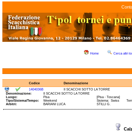
Conta
Home
Cerca altri to
Codice
Denominazione
1404036B
II SCACCHI SOTTO LA TORRE
Denominazione:
II SCACCHI SOTTO LA TORRE
Luogo:
Pisa
[Pisa - Toscana]
Tipo/Sistema/Tempo:
Weekend
Sistema: Swiss Tempo
Arbitri:
BARIANI LUCA
STILLI G.
Cal