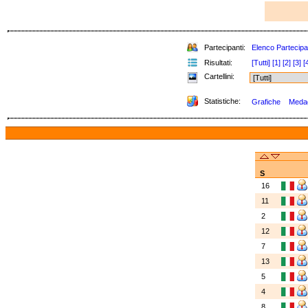
Partecipanti:
Elenco Partecipa
Risultati:
[Tutti]
[1]
[2]
[3]
[
Cartellini:
Statistiche:
Grafiche
Medagl
S
16
11
2
12
7
13
5
4
8