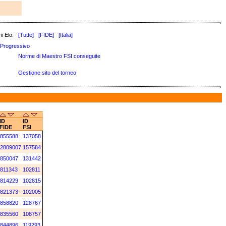
i Elo:
[Tutte]
[FIDE]
[Italia]
Progressivo
Norme di Maestro FSI conseguite
Gestione sito del torneo
ID
ID
FIDE
FSI
855588
137058
2809007
157584
850047
131442
811343
102811
814229
102815
821373
102005
858820
128767
835560
108757
844896
119293