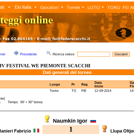
Giocatori
Tornei
LOTO
TORO
FSI A
tti
Elo Italia
rnei
Precedente
Ricerca veloce
IV FESTIVAL WE PIEMONTE SCACCHI
Dati generali del torneo
Data
Da
Luogo
Pr
Reg
Inizio
Fi
Torino
TO
PIE
12-09-2014
14
nte]
s Tempo: 90' + 30'' bonus
Naumkin Igor
1
anieri Fabrizio
Llupa Oltj