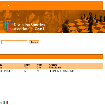
rena
ta
Num
Num
Arbitro
ne
Tur
Gio
Principale
-09-2014
5
21
LEONI ALESSANDRO
on