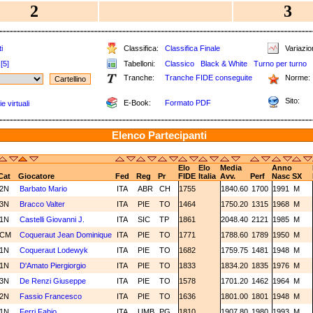
2
3
i
Classifica:
Classifica Finale
Variazion
[5]
Tabelloni:
Classico
Black & White
Turno per turno
Tranche:
Tranche FIDE conseguite
Norme:
Sito:
E-Book:
Formato PDF
e virtuali
Elenco Partecipanti
Elo
Elo
Media
Anno
Cat
Giocatore
Fed
Reg
Pr
FIDE
Italia
Avv.
Perf
Nasc
SX
2N
Barbato Mario
ITA
ABR
CH
1755
1840.60
1700
1991
M
3N
Bracco Valter
ITA
PIE
TO
1464
1750.20
1315
1968
M
1N
Castelli Giovanni J.
ITA
SIC
TP
1861
2048.40
2121
1985
M
CM
Coqueraut Jean Dominique
ITA
PIE
TO
1771
1788.60
1789
1950
M
1N
Coqueraut Lodewyk
ITA
PIE
TO
1682
1759.75
1481
1948
M
1N
D'Amato Piergiorgio
ITA
PIE
TO
1833
1834.20
1835
1976
M
3N
De Renzi Giuseppe
ITA
PIE
TO
1578
1701.20
1462
1964
M
2N
Fassio Francesco
ITA
PIE
TO
1636
1801.00
1801
1948
M
1N
Ferri Fabio
ITA
UMB
PG
1810
1907.80
1980
1993
M