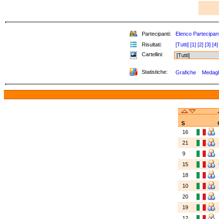
Partecipanti:
Elenco Partecipant
Risultati:
[Tutti]
[1]
[2]
[3]
[4]
Cartellini:
Statistiche:
Grafiche
Medagli
S
16
21
9
15
18
10
20
19
12