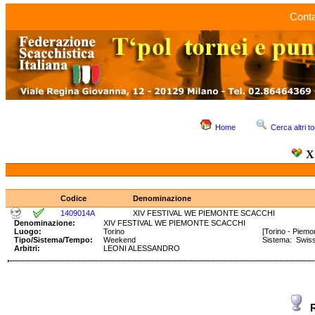
Conta
Home
Cerca altri to
X
Codice
Denominazione
1409014A
XIV FESTIVAL WE PIEMONTE SCACCHI
Denominazione:
XIV FESTIVAL WE PIEMONTE SCACCHI
Luogo:
Torino
[Torino - Piemo
Tipo/Sistema/Tempo:
Weekend
Sistema: Swis
Arbitri:
LEONI ALESSANDRO
R