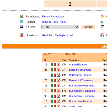
2
Partecipanti:
Elenco Partecipanti
C
Risultati:
[Tutti]
[1]
[2]
[3]
[4]
[5]
T
Cartellini:
T
Statistiche:
E
Grafiche
Medaglie virtuali
Ele
S
Cat
Giocatore
Fe
19
CM
Antonelli Mauro
IT
28
1N
Baiocchi Emanuele
IT
15
CM
Bellincampi Stefano
IT
26
CM
Bernardini Tommaso
IT
11
1N
Buchicchio Alessandro
IT
7
FM
Buchicchio Giampaolo
IT
9
CM
Buchicchio Giancarlo
IT
10
CM
Buchicchio Roberto
IT
8
CM
Caglio Luigi
IT