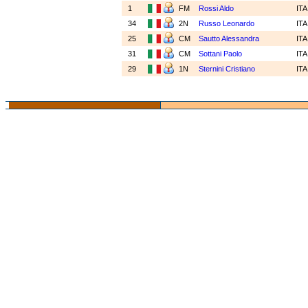
1
FM
Rossi Aldo
IT
34
2N
Russo Leonardo
IT
25
CM
Sautto Alessandra
IT
31
CM
Sottani Paolo
IT
29
1N
Sternini Cristiano
IT