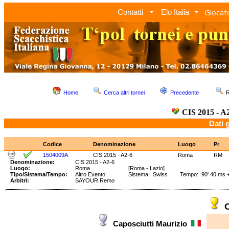
Giocato
Contatti
Elo Italia
Home
Cerca altri tornei
Precedente
R
CIS 2015 - A
Dati 
Codice
Denominazione
Luogo
Pr
1504009A
CIS 2015 - A2-6
Roma
RM
Denominazione:
CIS 2015 - A2-6
Luogo:
Roma
[Roma - Lazio]
Tipo/Sistema/Tempo:
Altro Evento
Sistema: Swiss Tempo: 90' 40 ms + 
Arbitri:
SAYOUR Remo
C
Caposciutti Maurizio