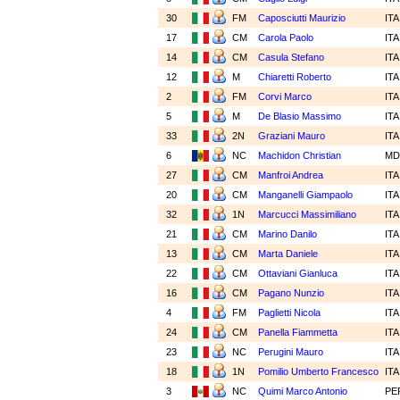
30
FM
Caposciutti Maurizio
IT
17
CM
Carola Paolo
IT
14
CM
Casula Stefano
IT
12
M
Chiaretti Roberto
IT
2
FM
Corvi Marco
IT
5
M
De Blasio Massimo
IT
33
2N
Graziani Mauro
IT
6
NC
Machidon Christian
M
27
CM
Manfroi Andrea
IT
20
CM
Manganelli Giampaolo
IT
32
1N
Marcucci Massimiliano
IT
21
CM
Marino Danilo
IT
13
CM
Marta Daniele
IT
22
CM
Ottaviani Gianluca
IT
16
CM
Pagano Nunzio
IT
4
FM
Paglietti Nicola
IT
24
CM
Panella Fiammetta
IT
23
NC
Perugini Mauro
IT
18
1N
Pomilio Umberto Francesco
IT
3
NC
Quimi Marco Antonio
PE