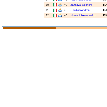
10
NC
Zandaval Eleonora
IT
11
NC
Gaudiosi Andrea
IT
12
NC
Morandini Alessandro
IT