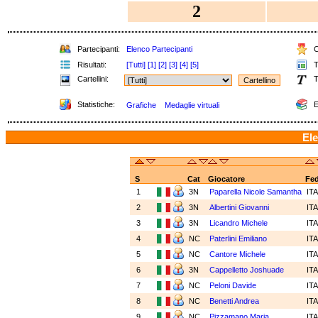
2
Partecipanti:
Elenco Partecipanti
C
Risultati:
[Tutti]
[1]
[2]
[3]
[4]
[5]
T
Cartellini:
T
Statistiche:
E
Grafiche
Medaglie virtuali
Ele
S
Cat
Giocatore
Fe
1
3N
Paparella Nicole Samantha
IT
2
3N
Albertini Giovanni
IT
3
3N
Licandro Michele
IT
4
NC
Paterlini Emiliano
IT
5
NC
Cantore Michele
IT
6
3N
Cappelletto Joshuade
IT
7
NC
Peloni Davide
IT
8
NC
Benetti Andrea
IT
9
NC
Pizzamano Maria
IT