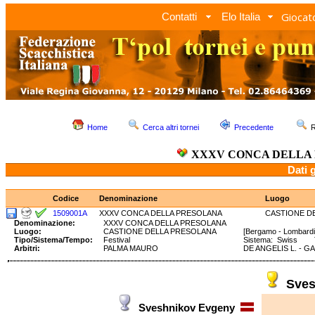
Giocato
Contatti
Elo Italia
Home
Cerca altri tornei
Precedente
R
XXXV CONCA DELLA
Dati 
Codice
Denominazione
Luogo
1509001A
XXXV CONCA DELLA PRESOLANA
CASTIONE D
Denominazione:
XXXV CONCA DELLA PRESOLANA
Luogo:
CASTIONE DELLA PRESOLANA
[Bergamo - Lombardi
Tipo/Sistema/Tempo:
Festival
Sistema: Swiss Tem
Arbitri:
PALMA MAURO
DE ANGELIS L. - GA
Sves
Sveshnikov Evgeny