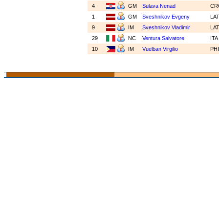
4
GM
Sulava Nenad
C
1
GM
Sveshnikov Evgeny
LA
9
IM
Sveshnikov Vladimir
LA
29
NC
Ventura Salvatore
IT
10
IM
Vuelban Virgilio
PH