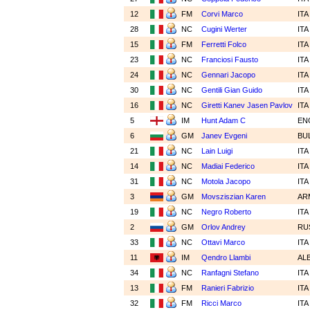
12
FM
Corvi Marco
IT
28
NC
Cugini Werter
IT
15
FM
Ferretti Folco
IT
23
NC
Franciosi Fausto
IT
24
NC
Gennari Jacopo
IT
30
NC
Gentili Gian Guido
IT
16
NC
Giretti Kanev Jasen Pavlov
IT
5
IM
Hunt Adam C
EN
6
GM
Janev Evgeni
BU
21
NC
Lain Luigi
IT
14
NC
Madiai Federico
IT
31
NC
Motola Jacopo
IT
3
GM
Movsziszian Karen
AR
19
NC
Negro Roberto
IT
2
GM
Orlov Andrey
RU
33
NC
Ottavi Marco
IT
11
IM
Qendro Llambi
AL
34
NC
Ranfagni Stefano
IT
13
FM
Ranieri Fabrizio
IT
32
FM
Ricci Marco
IT