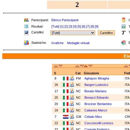
2
Partecipanti:
Elenco Partecipanti
C
Risultati:
[Tutti]
[1]
[2]
[3]
[4]
[5]
[6]
[7]
[8]
[9]
T
Cartellini:
T
Statistiche:
E
Grafiche
Medaglie virtuali
Ele
S
Cat
Giocatore
Fed
8
FM
Aghayev Miragha
IT
26
NC
Bargeri Ludovico
IT
17
NC
Bonato Mariano
IT
25
NC
Bonazzi Edoardo
IT
20
NC
Brociner Beniamino
IT
18
NC
Cattaneo Marco
IT
7
GM
Cebalo Miso
C
22
NC
Cocconcelli Lorenzo
IT
27
NC
Coppola Federico
IT