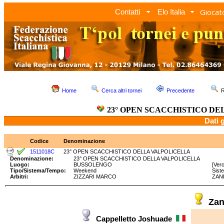
Giocato
Contatti
Elo Italia
Home
Cerca altri tornei
Precedente
R
23° OPEN SCACCHISTICO D
Dati 
Codice
Denominazione
1511018C
23° OPEN SCACCHISTICO DELLA VALPOLICELLA
Denominazione:
23° OPEN SCACCHISTICO DELLA VALPOLICELLA
Luogo:
BUSSOLENGO
[Ver
Tipo/Sistema/Tempo:
Weekend
Sist
Arbitri:
ZIZZARI MARCO
ZAN
Zan
Cappelletto Joshuade