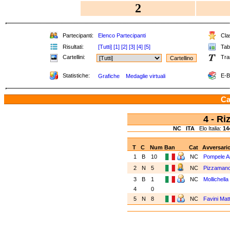
2
Partecipanti:
Elenco Partecipanti
Clas
Risultati:
[Tutti]
[1]
[2]
[3]
[4]
[5]
Tabe
Cartellini:
Tra
Statistiche:
E-B
Grafiche
Medaglie virtuali
Ca
4 - R
NC
ITA
Elo Italia:
14
T
C
Num
Ban
Cat
Avversari
1
B
10
NC
Pompele A
2
N
5
NC
Pizzamano
3
B
1
NC
Mollichella
4
0
5
N
8
NC
Favini Mat