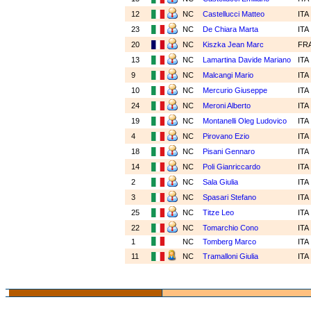
12
NC
Castellucci Matteo
ITA
23
NC
De Chiara Marta
ITA
20
NC
Kiszka Jean Marc
FR
13
NC
Lamartina Davide Mariano
ITA
9
NC
Malcangi Mario
ITA
10
NC
Mercurio Giuseppe
ITA
24
NC
Meroni Alberto
ITA
19
NC
Montanelli Oleg Ludovico
ITA
4
NC
Pirovano Ezio
ITA
18
NC
Pisani Gennaro
ITA
14
NC
Poli Gianriccardo
ITA
2
NC
Sala Giulia
ITA
3
NC
Spasari Stefano
ITA
25
NC
Titze Leo
ITA
22
NC
Tomarchio Cono
ITA
1
NC
Tomberg Marco
ITA
11
NC
Tramalloni Giulia
ITA