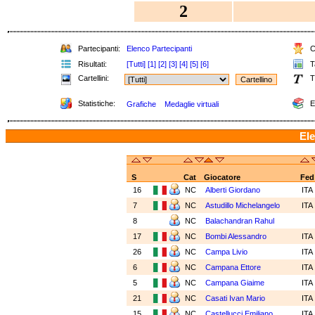
2
Partecipanti:
Elenco Partecipanti
Cl
Risultati:
[Tutti]
[1]
[2]
[3]
[4]
[5]
[6]
Ta
Cartellini:
T
Statistiche:
E
Grafiche
Medaglie virtuali
Ele
S
Cat
Giocatore
Fed
16
NC
Alberti Giordano
ITA
7
NC
Astudillo Michelangelo
ITA
8
NC
Balachandran Rahul
17
NC
Bombi Alessandro
ITA
26
NC
Campa Livio
ITA
6
NC
Campana Ettore
ITA
5
NC
Campana Giaime
ITA
21
NC
Casati Ivan Mario
ITA
15
NC
Castellucci Emiliano
ITA