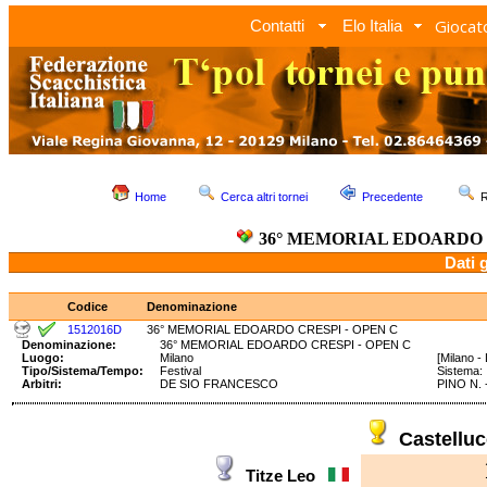
Giocato
Contatti
Elo Italia
Home
Cerca altri tornei
Precedente
R
36° MEMORIAL EDOARDO 
Dati 
Codice
Denominazione
1512016D
36° MEMORIAL EDOARDO CRESPI - OPEN C
Denominazione:
36° MEMORIAL EDOARDO CRESPI - OPEN C
Luogo:
Milano
[Milano -
Tipo/Sistema/Tempo:
Festival
Sistema
Arbitri:
DE SIO FRANCESCO
PINO N. 
Castellu
Titze Leo