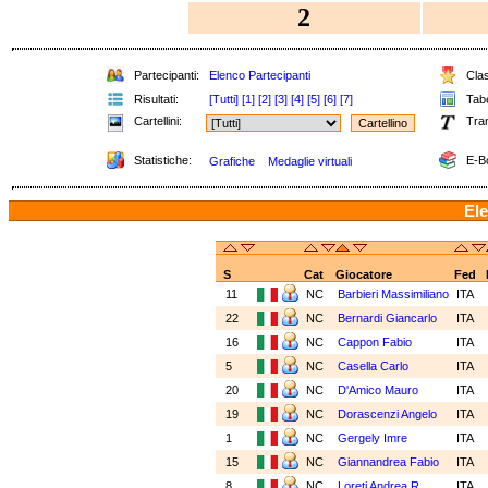
2
Partecipanti:
Elenco Partecipanti
Clas
Risultati:
[Tutti]
[1]
[2]
[3]
[4]
[5]
[6]
[7]
Tabe
Cartellini:
Tra
Statistiche:
E-B
Grafiche
Medaglie virtuali
Ele
S
Cat
Giocatore
Fed
11
NC
Barbieri Massimiliano
ITA
22
NC
Bernardi Giancarlo
ITA
16
NC
Cappon Fabio
ITA
5
NC
Casella Carlo
ITA
20
NC
D'Amico Mauro
ITA
19
NC
Dorascenzi Angelo
ITA
1
NC
Gergely Imre
ITA
15
NC
Giannandrea Fabio
ITA
8
NC
Loreti Andrea R.
ITA