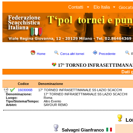
Giocato
Contatti
Elo Italia
Home
Cerca altri tornei
Precedente
R
17° TORNEO INFRASETTIMANA
Dati 
Codice
Denominazione
1603006B
17° TORNEO INFRASETTIMANALE SS LAZIO SCACCHI
Denominazione:
17° TORNEO INFRASETTIMANALE SS LAZIO SCACCH
Luogo:
Roma
Tipo/Sistema/Tempo:
Altro Evento
Arbitri:
SAYOUR REMO
Lo
Salvagni Gianfranco