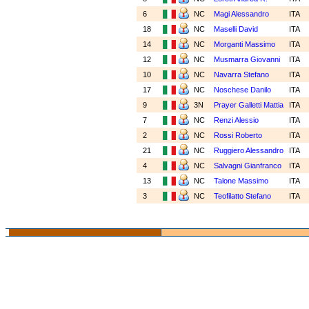
6
NC
Magi Alessandro
ITA
18
NC
Maselli David
ITA
14
NC
Morganti Massimo
ITA
12
NC
Musmarra Giovanni
ITA
10
NC
Navarra Stefano
ITA
17
NC
Noschese Danilo
ITA
9
3N
Prayer Galletti Mattia
ITA
7
NC
Renzi Alessio
ITA
2
NC
Rossi Roberto
ITA
21
NC
Ruggiero Alessandro
ITA
4
NC
Salvagni Gianfranco
ITA
13
NC
Talone Massimo
ITA
3
NC
Teofilatto Stefano
ITA