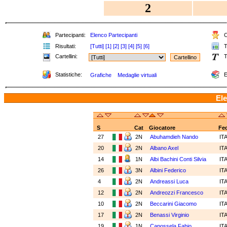
2
Partecipanti:
Elenco Partecipanti
C
Risultati:
[Tutti]
[1]
[2]
[3]
[4]
[5]
[6]
T
Cartellini:
T
Statistiche:
E
Grafiche
Medaglie virtuali
Ele
S
Cat
Giocatore
Fe
27
2N
Abuhamdieh Nando
IT
20
2N
Albano Axel
IT
14
1N
Albi Bachini Conti Silvia
IT
26
3N
Albini Federico
IT
4
2N
Andreassi Luca
IT
12
2N
Andreozzi Francesco
IT
10
2N
Beccarini Giacomo
IT
17
2N
Benassi Virginio
IT
19
1N
Capossela Fabio
IT