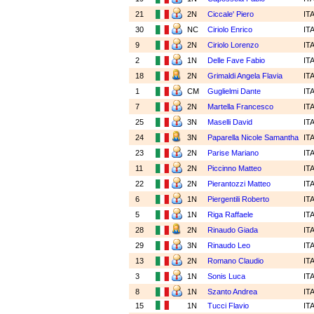
21
2N
Ciccale' Piero
IT
30
NC
Ciriolo Enrico
IT
9
2N
Ciriolo Lorenzo
IT
2
1N
Delle Fave Fabio
IT
18
2N
Grimaldi Angela Flavia
IT
1
CM
Guglielmi Dante
IT
7
2N
Martella Francesco
IT
25
3N
Maselli David
IT
24
3N
Paparella Nicole Samantha
IT
23
2N
Parise Mariano
IT
11
2N
Piccinno Matteo
IT
22
2N
Pierantozzi Matteo
IT
6
1N
Piergentili Roberto
IT
5
1N
Riga Raffaele
IT
28
2N
Rinaudo Giada
IT
29
3N
Rinaudo Leo
IT
13
2N
Romano Claudio
IT
3
1N
Sonis Luca
IT
8
1N
Szanto Andrea
IT
15
1N
Tucci Flavio
IT