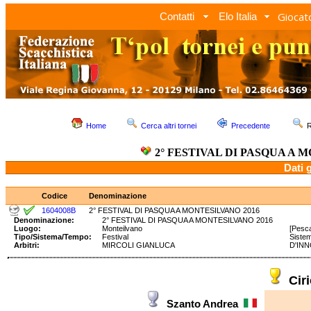
Giocato
Contatti
Elo Italia
Home
Cerca altri tornei
Precedente
R
2° FESTIVAL DI PASQUA A 
Dati 
Codice
Denominazione
1604008B
2° FESTIVAL DI PASQUA A MONTESILVANO 2016
Denominazione:
2° FESTIVAL DI PASQUA A MONTESILVANO 2016
Luogo:
Monteilvano
[Pesca
Tipo/Sistema/Tempo:
Festival
Siste
Arbitri:
MIRCOLI GIANLUCA
D'INN
Cir
Szanto Andrea