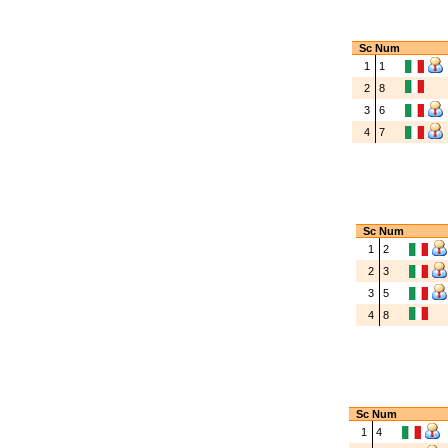
Sc
Num
1
1
2
8
3
6
4
7
Sc
Num
1
2
2
3
3
5
4
8
Sc
Num
1
4