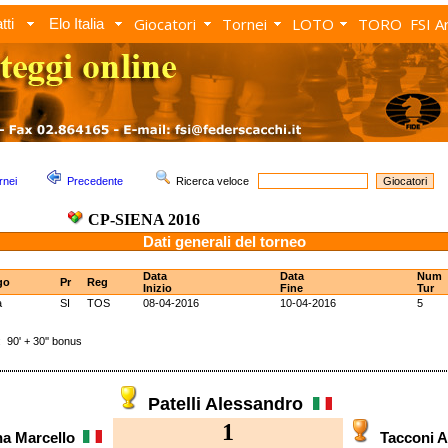
Giocatori
Tornei
LOTO
TORO
FSI A
tti
Elo Italia
rnei
Precedente
Ricerca veloce
CP-SIENA 2016
Dati generali del torneo
Data
Data
Num
go
Pr
Reg
Inizio
Fine
Tur
a
SI
TOS
08-04-2016
10-04-2016
5
0' + 30'' bonus
Patelli Alessandro
1
na Marcello
Tacconi 