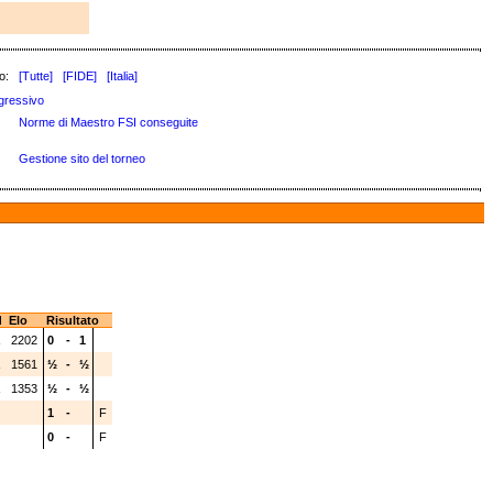
o:
[Tutte]
[FIDE]
[Italia]
gressivo
Norme di Maestro FSI conseguite
Gestione sito del torneo
d
Elo
Risultato
A
2202
0
-
1
A
1561
½
-
½
A
1353
½
-
½
1
-
F
0
-
F