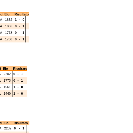
ed
Elo
Risultato
TA
1832
1
-
0
TA
1886
0
-
1
TA
1773
0
-
1
TA
1760
0
-
1
d
Elo
Risultato
A
2202
0
-
1
A
1773
0
-
1
A
1561
1
-
0
A
1440
1
-
0
d
Elo
Risultato
A
2202
0
-
1