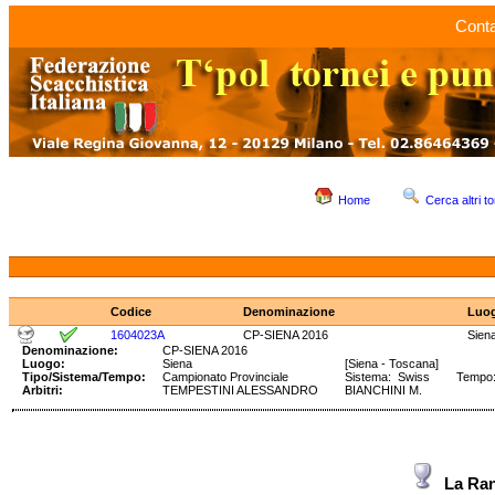
Conta
Home
Cerca altri to
Codice
Denominazione
Luo
1604023A
CP-SIENA 2016
Sien
Denominazione:
CP-SIENA 2016
Luogo:
Siena
[Siena - Toscana]
Tipo/Sistema/Tempo:
Campionato Provinciale
Sistema: Swiss Tempo: 9
Arbitri:
TEMPESTINI ALESSANDRO
BIANCHINI M.
La Ra