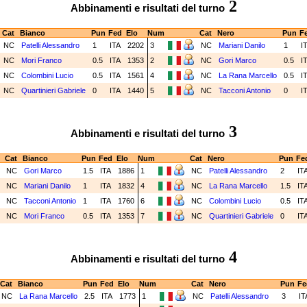
2
Abbinamenti e risultati del turno
Cat
Bianco
Pun
Fed
Elo
Num
Cat
Nero
Pun
F
NC
Patelli Alessandro
1
ITA
2202
3
NC
Mariani Danilo
1
I
NC
Mori Franco
0.5
ITA
1353
2
NC
Gori Marco
0.5
I
NC
Colombini Lucio
0.5
ITA
1561
4
NC
La Rana Marcello
0.5
I
NC
Quartinieri Gabriele
0
ITA
1440
5
NC
Tacconi Antonio
0
I
3
Abbinamenti e risultati del turno
Cat
Bianco
Pun
Fed
Elo
Num
Cat
Nero
Pun
Fe
NC
Gori Marco
1.5
ITA
1886
1
NC
Patelli Alessandro
2
IT
NC
Mariani Danilo
1
ITA
1832
4
NC
La Rana Marcello
1.5
IT
NC
Tacconi Antonio
1
ITA
1760
6
NC
Colombini Lucio
0.5
IT
NC
Mori Franco
0.5
ITA
1353
7
NC
Quartinieri Gabriele
0
IT
4
Abbinamenti e risultati del turno
Cat
Bianco
Pun
Fed
Elo
Num
Cat
Nero
Pun
Fe
NC
La Rana Marcello
2.5
ITA
1773
1
NC
Patelli Alessandro
3
IT