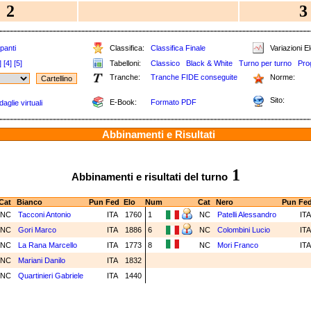
2
3
panti
Classifica:
Classifica Finale
Variazioni El
]
[4]
[5]
Tabelloni:
Classico
Black & White
Turno per turno
Pro
Tranche:
Tranche FIDE conseguite
Norme:
Sito:
E-Book:
Formato PDF
aglie virtuali
Abbinamenti e Risultati
1
Abbinamenti e risultati del turno
Cat
Bianco
Pun
Fed
Elo
Num
Cat
Nero
Pun
Fe
NC
Tacconi Antonio
ITA
1760
1
NC
Patelli Alessandro
IT
NC
Gori Marco
ITA
1886
6
NC
Colombini Lucio
IT
NC
La Rana Marcello
ITA
1773
8
NC
Mori Franco
IT
NC
Mariani Danilo
ITA
1832
NC
Quartinieri Gabriele
ITA
1440