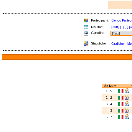
Partecipanti:
Elenco Parteci
Risultati:
[Tutti]
[1]
[2]
[3
Cartellini:
Statistiche:
Grafiche
Med
Sc
Num
1
5
2
2
3
4
4
3
5
7