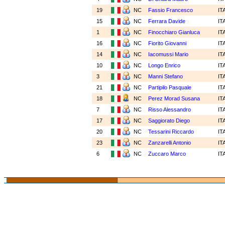
19
NC
Fassio Francesco
IT
15
NC
Ferrara Davide
IT
1
NC
Finocchiaro Gianluca
IT
16
NC
Fiorito Giovanni
IT
14
NC
Iacomussi Mario
IT
10
NC
Longo Enrico
IT
3
NC
Manni Stefano
IT
21
NC
Partipilo Pasquale
IT
18
NC
Perez Morad Susana
IT
7
NC
Risso Alessandro
IT
17
NC
Saggiorato Diego
IT
20
NC
Tessarini Riccardo
IT
23
NC
Zanzarelli Antonio
IT
6
NC
Zuccaro Marco
IT