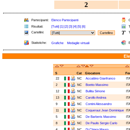
2
Partecipanti:
Elenco Partecipanti
C
Risultati:
[Tutti]
[1]
[2]
[3]
[4]
[5]
[6]
T
Cartellini:
T
Statistiche:
E
Grafiche
Medaglie virtuali
Ele
S
Cat
Giocatore
Fe
22
NC
Accattino Gianfranco
IT
2
NC
Boetto Massimo
IT
12
NC
Bullita Simone
IT
13
NC
Carollo Andrea
IT
9
NC
Contini Alessandro
IT
11
NC
Coqueraut Jean Dominique
IT
5
NC
De Barberis Massimo
IT
8
NC
De Paulis Sergio Carlo
IT
4
NC
Di Chiara Mauro
IT