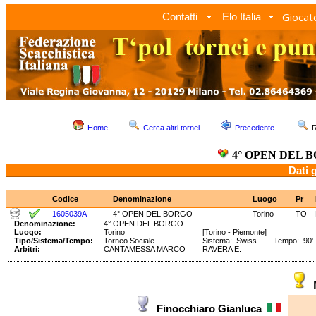
Giocato
Contatti
Elo Italia
Home
Cerca altri tornei
Precedente
R
4° OPEN DEL 
Dati 
Codice
Denominazione
Luogo
Pr
1605039A
4° OPEN DEL BORGO
Torino
TO
Denominazione:
4° OPEN DEL BORGO
Luogo:
Torino
[Torino - Piemonte]
Tipo/Sistema/Tempo:
Torneo Sociale
Sistema: Swiss Tempo: 90' + 
Arbitri:
CANTAMESSA MARCO
RAVERA E.
Finocchiaro Gianluca