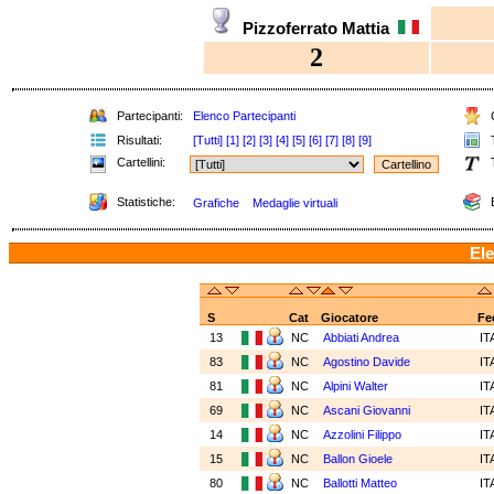
Pizzoferrato Mattia
2
Partecipanti:
Elenco Partecipanti
C
Risultati:
[Tutti]
[1]
[2]
[3]
[4]
[5]
[6]
[7]
[8]
[9]
T
Cartellini:
T
Statistiche:
E
Grafiche
Medaglie virtuali
Ele
S
Cat
Giocatore
Fe
13
NC
Abbiati Andrea
IT
83
NC
Agostino Davide
IT
81
NC
Alpini Walter
IT
69
NC
Ascani Giovanni
IT
14
NC
Azzolini Filippo
IT
15
NC
Ballon Gioele
IT
80
NC
Ballotti Matteo
IT