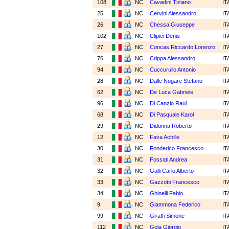
108
NC
Cavadini Tiziano
IT
25
NC
Cervini Alessandro
IT
26
NC
Chessa Giuseppe
IT
102
NC
Clipici Denis
IT
27
NC
Concas Riccardo Lorenzo
IT
76
NC
Crippa Alessandro
IT
94
NC
Cuccurullo Antonio
IT
28
NC
Dalle Nogare Stefano
IT
62
NC
De Luca Gabriele
IT
96
NC
Di Canzio Raul
IT
68
NC
Di Pasquale Karol
IT
29
NC
Didonna Roberto
IT
12
NC
Fava Achille
IT
30
NC
Fonderico Francesco
IT
31
NC
Fossati Andrea
IT
32
NC
Galli Carlo Alberto
IT
33
NC
Gazzotti Francesco
IT
34
NC
Ghinelli Fabio
IT
9
NC
Giammona Federico
IT
99
NC
Giraffi Simone
IT
112
NC
Gola Giorgio
IT