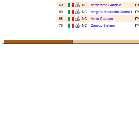
60
NC
Verderame Gabriele
IT
90
NC
Vergara Meersohn Alberto L
IT
95
NC
Verre Gaetano
IT
78
NC
Zanetto Stefano
IT