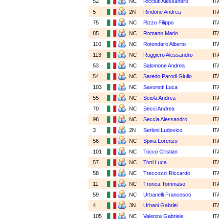
52
NC
Ricciuti Alessandro
IT
5
2N
Rindone Andrea
IT
75
NC
Rizzo Filippo
IT
85
NC
Romano Mario
IT
110
NC
Rotondaro Alberto
IT
113
NC
Ruggiero Alessandro
IT
53
NC
Salomone Andrea
IT
54
NC
Saredo Parodi Giulio
IT
103
NC
Savoretti Luca
IT
55
NC
Sciola Andrea
IT
70
NC
Secci Andrea
IT
98
NC
Seccia Alessandro
IT
3
2N
Serloni Ludovico
IT
56
NC
Spina Lorenzo
IT
101
NC
Tocco Cristian
IT
57
NC
Torti Luca
IT
58
NC
Treccozzi Riccardo
IT
11
NC
Tronca Tommaso
IT
59
NC
Urbanelli Francesco
IT
4
3N
Urbani Gabriel
IT
105
NC
Valenza Gabriele
IT