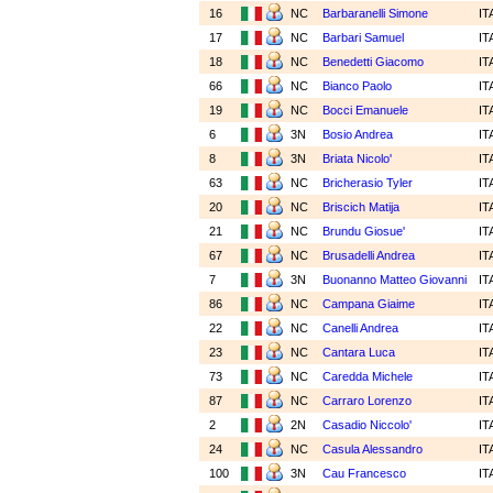
16
NC
Barbaranelli Simone
IT
17
NC
Barbari Samuel
IT
18
NC
Benedetti Giacomo
IT
66
NC
Bianco Paolo
IT
19
NC
Bocci Emanuele
IT
6
3N
Bosio Andrea
IT
8
3N
Briata Nicolo'
IT
63
NC
Bricherasio Tyler
IT
20
NC
Briscich Matija
IT
21
NC
Brundu Giosue'
IT
67
NC
Brusadelli Andrea
IT
7
3N
Buonanno Matteo Giovanni
IT
86
NC
Campana Giaime
IT
22
NC
Canelli Andrea
IT
23
NC
Cantara Luca
IT
73
NC
Caredda Michele
IT
87
NC
Carraro Lorenzo
IT
2
2N
Casadio Niccolo'
IT
24
NC
Casula Alessandro
IT
100
3N
Cau Francesco
IT