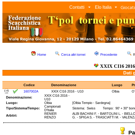
Giocato
Contatti
Elo Italia
Home
Cerca altri tornei
Precedente
R
XXIX CI16 2016
Dati 
Codice
Denominazione
Luogo
Pr
1607002A
XXIX CI16 2016 - U10
Olbia
O
XXIX CI16 2016 -
Denominazione:
U10
Luogo:
Olbia
[Olbia Tempio - Sardegna]
Campionati
Tipo/Sistema/Tempo:
Sistema: Swiss Tempo: 90' + 30'' bon
D'Italia
RENIER
ALBI BACHINI F. - BARTOLINI L. - BIELL
Arbitri:
RENZO
G. - SPIGA S. - TRASCIATTI M. - VALENZ
Pa