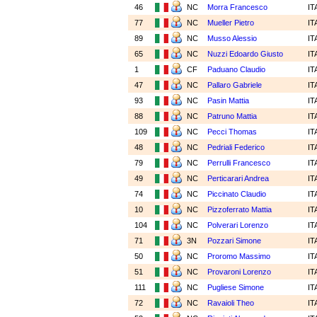
46
NC
Morra Francesco
IT
77
NC
Mueller Pietro
IT
89
NC
Musso Alessio
IT
65
NC
Nuzzi Edoardo Giusto
IT
1
CF
Paduano Claudio
IT
47
NC
Pallaro Gabriele
IT
93
NC
Pasin Mattia
IT
88
NC
Patruno Mattia
IT
109
NC
Pecci Thomas
IT
48
NC
Pedriali Federico
IT
79
NC
Perrulli Francesco
IT
49
NC
Perticarari Andrea
IT
74
NC
Piccinato Claudio
IT
10
NC
Pizzoferrato Mattia
IT
104
NC
Polverari Lorenzo
IT
71
3N
Pozzari Simone
IT
50
NC
Proromo Massimo
IT
51
NC
Provaroni Lorenzo
IT
111
NC
Pugliese Simone
IT
72
NC
Ravaioli Theo
IT