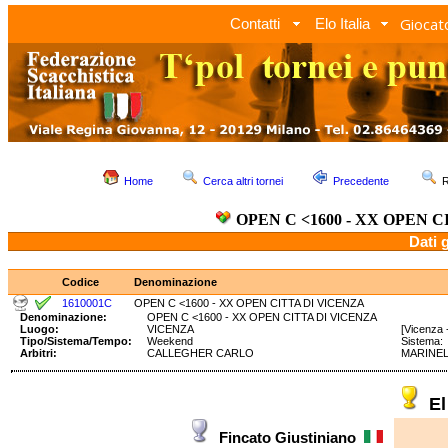
Giocato
Contatti
Elo Italia
Home
Cerca altri tornei
Precedente
R
OPEN C <1600 - XX OPEN 
Dati 
Codice
Denominazione
1610001C
OPEN C <1600 - XX OPEN CITTA DI VICENZA
Denominazione:
OPEN C <1600 - XX OPEN CITTA DI VICENZA
Luogo:
VICENZA
[Vicenza 
Tipo/Sistema/Tempo:
Weekend
Sistema
Arbitri:
CALLEGHER CARLO
MARINEL
E
Fincato Giustiniano