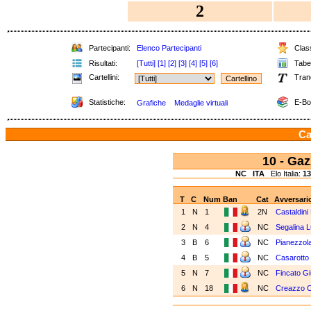
2
Partecipanti:
Elenco Partecipanti
Class
Risultati:
[Tutti]
[1]
[2]
[3]
[4]
[5]
[6]
Tabel
Cartellini:
Tran
Statistiche:
E-Bo
Grafiche
Medaglie virtuali
Ca
10 - Ga
NC
ITA
Elo Italia:
13
T
C
Num
Ban
Cat
Avversari
1
N
1
2N
Castaldini
2
N
4
NC
Segalina L
3
B
6
NC
Pianezzola
4
B
5
NC
Casarotto 
5
N
7
NC
Fincato Gi
6
N
18
NC
Creazzo 