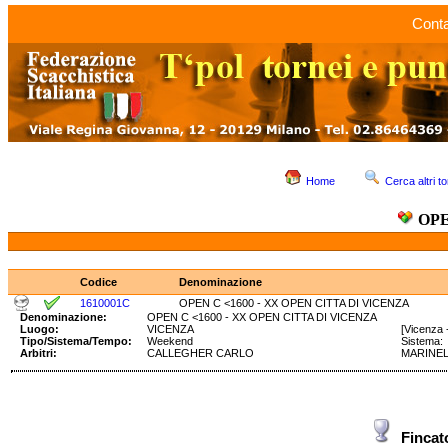
Conta
Home
Cerca altri to
OPE
Codice
Denominazione
1610001C
OPEN C <1600 - XX OPEN CITTA DI VICENZA
Denominazione:
OPEN C <1600 - XX OPEN CITTA DI VICENZA
Luogo:
VICENZA
[Vicenza 
Tipo/Sistema/Tempo:
Weekend
Sistema
Arbitri:
CALLEGHER CARLO
MARINEL
Fincat