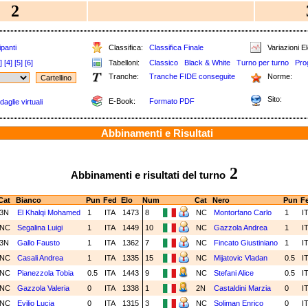
2
panti
Classifica:
Classifica Finale
Variazioni El
]
[4]
[5]
[6]
Tabelloni:
Classico
Black & White
Turno per turno
Pro
Tranche:
Tranche FIDE conseguite
Norme:
Sito:
E-Book:
Formato PDF
aglie virtuali
Abbinamenti e Risultati
2
Abbinamenti e risultati del turno
Cat
Bianco
Pun
Fed
Elo
Num
Cat
Nero
Pun
F
3N
El Khalqi Mohamed
1
ITA
1473
8
NC
Montorfano Carlo
1
I
NC
Segalina Luigi
1
ITA
1449
10
NC
Gazzola Andrea
1
I
3N
Gallo Fausto
1
ITA
1362
7
NC
Fincato Giustiniano
1
I
NC
Casali Andrea
1
ITA
1335
15
NC
Mijatovic Vladan
0.5
I
NC
Pianezzola Tobia
0.5
ITA
1443
9
NC
Stefani Alice
0.5
I
NC
Gazzola Valeria
0
ITA
1338
1
2N
Castaldini Marzia
0
I
NC
Evilio Lucia
0
ITA
1315
3
NC
Soliman Enrico
0
I