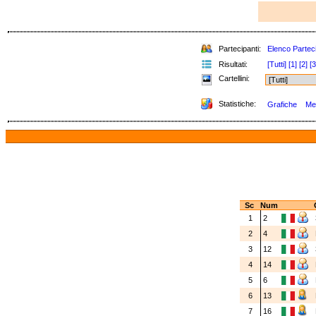
Partecipanti:
Elenco Parteci
Risultati:
[Tutti]
[1]
[2]
[3
Cartellini:
Statistiche:
Grafiche
Med
Sc
Num
1
2
2
4
3
12
4
14
5
6
6
13
7
16