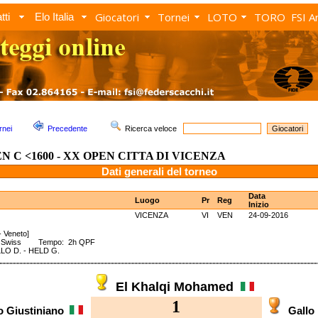
Giocatori
Tornei
LOTO
TORO
FSI A
tti
Elo Italia
rnei
Precedente
Ricerca veloce
N C <1600 - XX OPEN CITTA DI VICENZA
Dati generali del torneo
Data
Luogo
Pr
Reg
Inizio
VICENZA
VI
VEN
24-09-2016
- Veneto]
: Swiss Tempo: 2h QPF
LO D. - HELD G.
El Khalqi Mohamed
1
o Giustiniano
Gallo