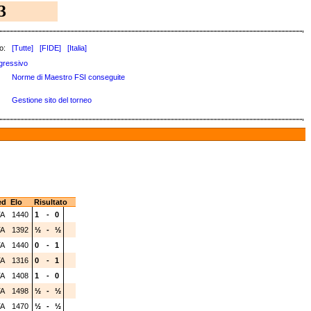
3
o:
[Tutte]
[FIDE]
[Italia]
gressivo
Norme di Maestro FSI conseguite
Gestione sito del torneo
ed
Elo
Risultato
TA
1440
1
-
0
TA
1392
½
-
½
TA
1440
0
-
1
TA
1316
0
-
1
TA
1408
1
-
0
TA
1498
½
-
½
TA
1470
½
-
½