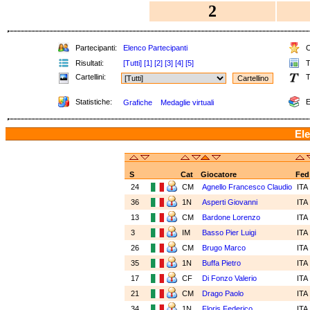
2
Partecipanti:
Elenco Partecipanti
C
Risultati:
[Tutti]
[1]
[2]
[3]
[4]
[5]
T
Cartellini:
T
Statistiche:
E
Grafiche
Medaglie virtuali
Ele
S
Cat
Giocatore
Fed
24
CM
Agnello Francesco Claudio
ITA
36
1N
Asperti Giovanni
ITA
13
CM
Bardone Lorenzo
ITA
3
IM
Basso Pier Luigi
ITA
26
CM
Brugo Marco
ITA
35
1N
Buffa Pietro
ITA
17
CF
Di Fonzo Valerio
ITA
21
CM
Drago Paolo
ITA
34
1N
Floris Federico
ITA