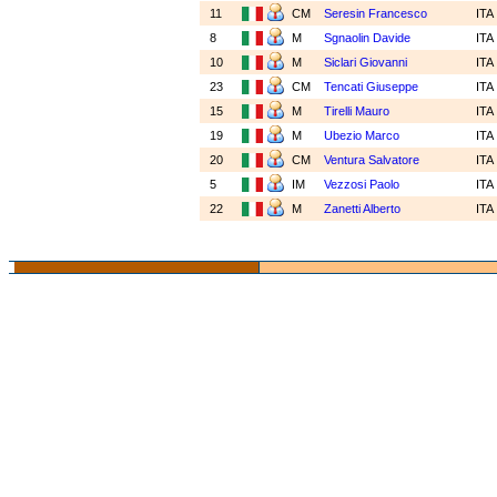
11
CM
Seresin Francesco
ITA
8
M
Sgnaolin Davide
ITA
10
M
Siclari Giovanni
ITA
23
CM
Tencati Giuseppe
ITA
15
M
Tirelli Mauro
ITA
19
M
Ubezio Marco
ITA
20
CM
Ventura Salvatore
ITA
5
IM
Vezzosi Paolo
ITA
22
M
Zanetti Alberto
ITA