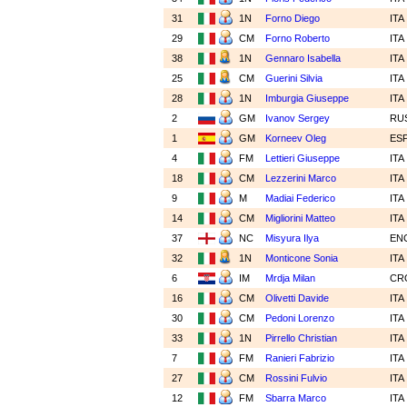
31
1N
Forno Diego
ITA
29
CM
Forno Roberto
ITA
38
1N
Gennaro Isabella
ITA
25
CM
Guerini Silvia
ITA
28
1N
Imburgia Giuseppe
ITA
2
GM
Ivanov Sergey
RU
1
GM
Korneev Oleg
ES
4
FM
Lettieri Giuseppe
ITA
18
CM
Lezzerini Marco
ITA
9
M
Madiai Federico
ITA
14
CM
Migliorini Matteo
ITA
37
NC
Misyura Ilya
EN
32
1N
Monticone Sonia
ITA
6
IM
Mrdja Milan
CR
16
CM
Olivetti Davide
ITA
30
CM
Pedoni Lorenzo
ITA
33
1N
Pirrello Christian
ITA
7
FM
Ranieri Fabrizio
ITA
27
CM
Rossini Fulvio
ITA
12
FM
Sbarra Marco
ITA