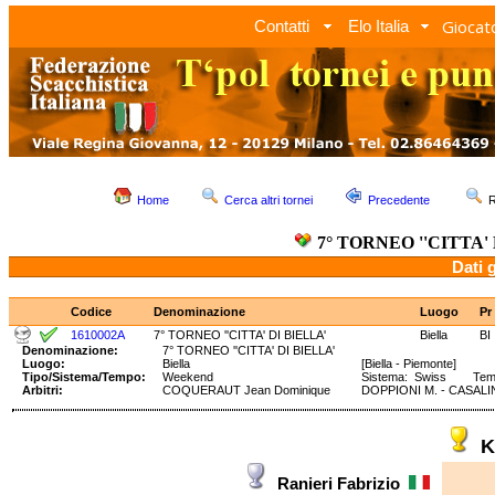
Giocato
Contatti
Elo Italia
Home
Cerca altri tornei
Precedente
R
7° TORNEO ''CITTA'
Dati 
Codice
Denominazione
Luogo
Pr
1610002A
7° TORNEO ''CITTA' DI BIELLA'
Biella
BI
Denominazione:
7° TORNEO ''CITTA' DI BIELLA'
Luogo:
Biella
[Biella - Piemonte]
Tipo/Sistema/Tempo:
Weekend
Sistema: Swiss Tempo:
Arbitri:
COQUERAUT Jean Dominique
DOPPIONI M. - CASALIN
K
Ranieri Fabrizio