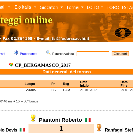
Giocatori
Tornei
LOTO
TORO
FSI A
tti
Elo Italia
rnei
Precedente
Ricerca veloce
CP_BERGAMASCO_2017
Dati generali del torneo
Data
Data
Luogo
Pr
Reg
Inizio
Fine
Spirano
BG
LOM
21-01-2017
29-01-2
40 ms + 15' + 30'' bonus
Piantoni Roberto
1
io Devis
Ranfagni St