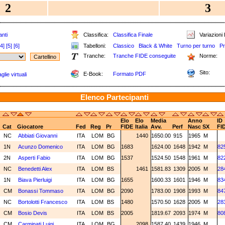
2
3
anti
Classifica:
Classifica Finale
Variazioni 
[4]
[5]
[6]
Tabelloni:
Classico
Black & White
Turno per turno
Pr
Tranche:
Tranche FIDE conseguite
Norme:
Sito:
E-Book:
Formato PDF
lie virtuali
Elenco Partecipanti
Elo
Elo
Media
Anno
ID
Cat
Giocatore
Fed
Reg
Pr
FIDE
Italia
Avv.
Perf
Nasc
SX
FI
NC
Abbiati Giovanni
ITA
LOM
BG
1440
1650.00
915
1965
M
1N
Acunzo Domenico
ITA
LOM
BG
1683
1624.00
1648
1942
M
82
2N
Asperti Fabio
ITA
LOM
BG
1537
1524.50
1548
1961
M
82
NC
Benedetti Alex
ITA
LOM
BS
1461
1581.83
1309
2005
M
28
1N
Biava Pierluigi
ITA
LOM
BG
1655
1600.33
1601
1946
M
83
CM
Bonassi Tommaso
ITA
LOM
BG
2090
1783.00
1908
1993
M
84
NC
Bortolotti Francesco
ITA
LOM
BS
1480
1570.50
1628
2005
M
28
CM
Bosio Devis
ITA
LOM
BS
2005
1819.67
2093
1974
M
80
CM
Carminati Luigi
ITA
LOM
BG
2098
1587.40
1439
1946
M