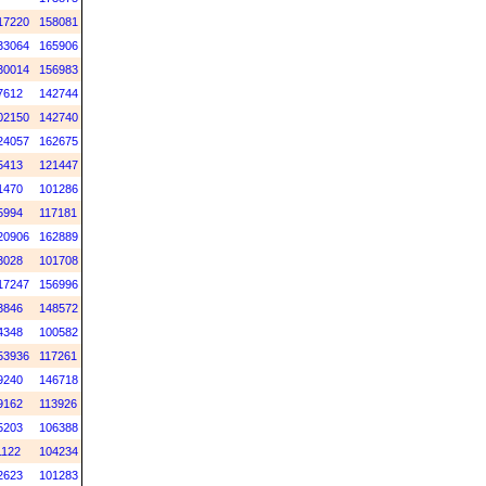
17220
158081
33064
165906
30014
156983
7612
142744
02150
142740
24057
162675
5413
121447
1470
101286
5994
117181
20906
162889
3028
101708
17247
156996
3846
148572
4348
100582
53936
117261
9240
146718
9162
113926
5203
106388
1122
104234
2623
101283