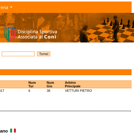
rena
Num
Num
Arbitro
Tur
Gio
Principale
017
6
38
VETTURI PIETRO
efano