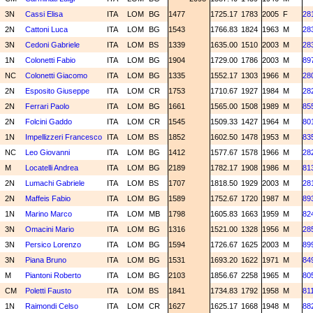
3N
Cassi Elisa
ITA
LOM
BG
1477
1725.17
1783
2005
F
28
2N
Cattoni Luca
ITA
LOM
BG
1543
1766.83
1824
1963
M
28
3N
Cedoni Gabriele
ITA
LOM
BS
1339
1635.00
1510
2003
M
28
1N
Colonetti Fabio
ITA
LOM
BG
1904
1729.00
1786
2003
M
89
NC
Colonetti Giacomo
ITA
LOM
BG
1335
1552.17
1303
1966
M
28
2N
Esposito Giuseppe
ITA
LOM
CR
1753
1710.67
1927
1984
M
28
2N
Ferrari Paolo
ITA
LOM
BG
1661
1565.00
1508
1989
M
85
2N
Folcini Gaddo
ITA
LOM
CR
1545
1509.33
1427
1964
M
80
1N
Impellizzeri Francesco
ITA
LOM
BS
1852
1602.50
1478
1953
M
83
NC
Leo Giovanni
ITA
LOM
BG
1412
1577.67
1578
1966
M
28
M
Locatelli Andrea
ITA
LOM
BG
2189
1782.17
1908
1986
M
81
2N
Lumachi Gabriele
ITA
LOM
BS
1707
1818.50
1929
2003
M
28
2N
Maffeis Fabio
ITA
LOM
BG
1589
1752.67
1720
1987
M
89
1N
Marino Marco
ITA
LOM
MB
1798
1605.83
1663
1959
M
82
3N
Omacini Mario
ITA
LOM
BG
1316
1521.00
1328
1956
M
28
3N
Persico Lorenzo
ITA
LOM
BG
1594
1726.67
1625
2003
M
89
3N
Piana Bruno
ITA
LOM
BG
1531
1693.20
1622
1971
M
84
M
Piantoni Roberto
ITA
LOM
BG
2103
1856.67
2258
1965
M
80
CM
Poletti Fausto
ITA
LOM
BS
1841
1734.83
1792
1958
M
81
1N
Raimondi Celso
ITA
LOM
CR
1627
1625.17
1668
1948
M
88