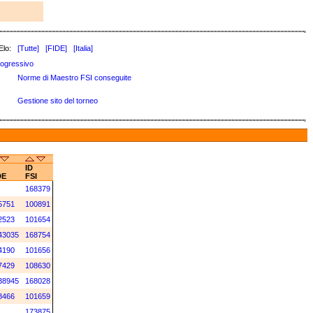
Elo:
[Tutte]
[FIDE]
[Italia]
ogressivo
Norme di Maestro FSI conseguite
Gestione sito del torneo
ID
DE
FSI
168379
5751
100891
2523
101654
43035
168754
4190
101656
7429
108630
38945
168028
8466
101659
173875