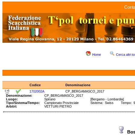
Conta
Home
Cerca altri to
Codice
Denominazione
1702002A
CP_BERGAMASCO_2017
Denominazione:
CP_BERGAMASCO_2017
Luogo:
Spirano
[Bergamo - Lombardia]
Tipo/Sistema/Tempo:
Campionato Provinciale
Sistema: Swiss Tempo: 90' 
Arbitri:
VETTURI PIETRO
Bos