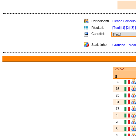
Partecipanti:
Elenco Partecip
Risultati:
[Tutti]
[1]
[2]
[3]
Cartellini:
Statistiche:
Grafiche
Medag
S
32
15
25
31
17
4
28
5
3