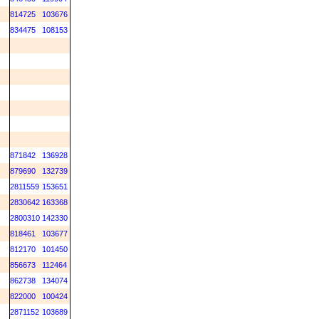
814725
103676
834475
108153
871842
136928
879690
132739
2811559
153651
2830642
163368
2800310
142330
818461
103677
812170
101450
856673
112464
862738
134074
822000
100424
2871152
103689