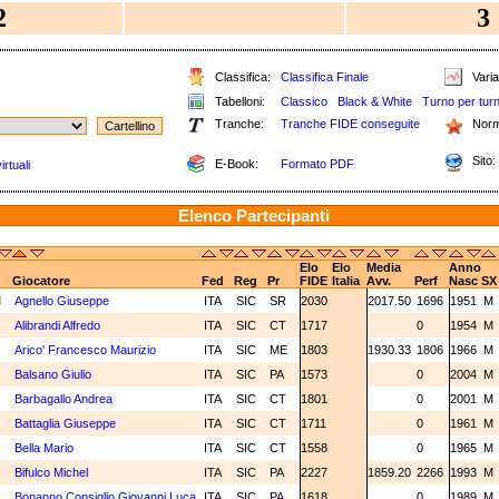
2
3
Classifica:
Classifica Finale
Varia
Tabelloni:
Classico
Black & White
Turno per tur
Tranche:
Tranche FIDE conseguite
Norm
Sito:
E-Book:
Formato PDF
rtuali
Elenco Partecipanti
Elo
Elo
Media
Anno
Giocatore
Fed
Reg
Pr
FIDE
Italia
Avv.
Perf
Nasc
SX
M
Agnello Giuseppe
ITA
SIC
SR
2030
2017.50
1696
1951
M
N
Alibrandi Alfredo
ITA
SIC
CT
1717
0
1954
M
N
Arico' Francesco Maurizio
ITA
SIC
ME
1803
1930.33
1806
1966
M
N
Balsano Giulio
ITA
SIC
PA
1573
0
2004
M
N
Barbagallo Andrea
ITA
SIC
CT
1801
0
2001
M
N
Battaglia Giuseppe
ITA
SIC
CT
1711
0
1961
M
N
Bella Mario
ITA
SIC
CT
1558
0
1965
M
Bifulco Michel
ITA
SIC
PA
2227
1859.20
2266
1993
M
N
Bonanno Consiglio Giovanni Luca
ITA
SIC
PA
1618
0
1989
M