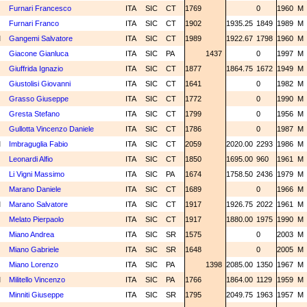
N
Furnari Francesco
ITA
SIC
CT
1769
0
1960
M
N
Furnari Franco
ITA
SIC
CT
1902
1935.25
1849
1989
M
M
Gangemi Salvatore
ITA
SIC
CT
1989
1922.67
1798
1960
M
C
Giacone Gianluca
ITA
SIC
PA
1437
0
1997
M
N
Giuffrida Ignazio
ITA
SIC
CT
1877
1864.75
1672
1949
M
N
Giustolisi Giovanni
ITA
SIC
CT
1641
0
1982
M
N
Grasso Giuseppe
ITA
SIC
CT
1772
0
1990
M
N
Gresta Stefano
ITA
SIC
CT
1799
0
1956
M
N
Gullotta Vincenzo Daniele
ITA
SIC
CT
1786
0
1987
M
M
Imbraguglia Fabio
ITA
SIC
CT
2059
2020.00
2293
1986
M
N
Leonardi Alfio
ITA
SIC
CT
1850
1695.00
960
1961
M
N
Li Vigni Massimo
ITA
SIC
PA
1674
1758.50
2436
1979
M
N
Marano Daniele
ITA
SIC
CT
1689
0
1966
M
M
Marano Salvatore
ITA
SIC
CT
1917
1926.75
2022
1961
M
N
Melato Pierpaolo
ITA
SIC
CT
1917
1880.00
1975
1990
M
N
Miano Andrea
ITA
SIC
SR
1575
0
2003
M
N
Miano Gabriele
ITA
SIC
SR
1648
0
2005
M
C
Miano Lorenzo
ITA
SIC
PA
1398
2085.00
1350
1967
M
M
Militello Vincenzo
ITA
SIC
PA
1766
1864.00
1129
1959
M
N
Minniti Giuseppe
ITA
SIC
SR
1795
2049.75
1963
1957
M