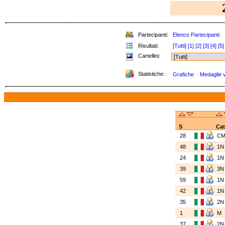
Partecipanti:
Elenco Partecipanti
Risultati:
[Tutti]
[1]
[2]
[3]
[4]
[5]
Cartellini:
Statistiche:
Grafiche
Medaglie vi
S
Cat
28
C
48
1
24
1
39
3
59
1
42
1
35
2
1
M
37
2