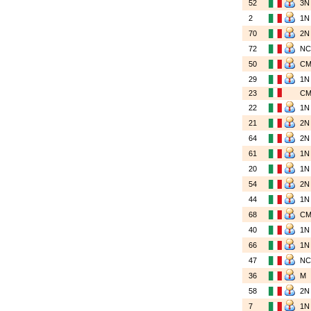
52
3
2
1
70
2
72
N
50
C
29
1
23
C
22
1
21
2
64
2
61
1
20
1
54
2
44
1
68
C
40
1
66
1
47
N
36
M
58
2
7
1