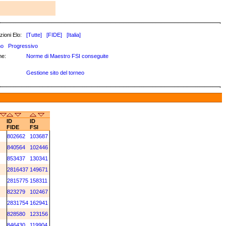
zioni Elo:
[Tutte]
[FIDE]
[Italia]
no
Progressivo
e:
Norme di Maestro FSI conseguite
Gestione sito del torneo
ID
ID
FIDE
FSI
802662
103687
840564
102446
853437
130341
2816437
149671
2815775
158311
823279
102467
2831754
162941
828580
123156
846430
119904