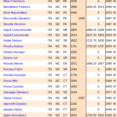
N
Miosi Francesco
ITA
SIC
PA
1535
0
1992
M
N
Montalbano Federico
ITA
SIC
PA
1886
1835.25
2513
1995
M
N
Monti Massimiliano
ITA
SIC
PA
1660
0
1970
M
C
Muscarella Salvatore
ITA
SIC
PA
1440
0
1997
M
M
Musella Vincenzo
ITA
SIC
PA
1956
0
1967
M
N
Napoli Costa Antonello
ITA
SIC
ME
1804
1868.33
1596
1990
M
M
Napoli Costa Aurelio
ITA
SIC
ME
2014
2027.33
1903
1953
M
N
Nobile Stefano
ITA
SIC
SR
1822
1721.75
1635
1964
M
N
Pennica Andrea
ITA
SIC
PA
1701
1793.50
1707
2004
M
N
Pistola Giuseppe
ITA
SIC
PA
1592
0
1946
M
N
Quarta Juri
ITA
SIC
SR
1811
0
1992
M
N
Risicato Alfredo
ITA
SIC
EN
1871
1846.33
1847
1990
M
N
Romano Felice
ITA
SIC
SR
1564
0
1985
M
N
Rosolia Giuseppe
ITA
SIC
CT
1778
0
1959
M
M
Russo Alfio
ITA
SIC
CT
1840
0
1968
M
N
Russo Carmelo
ITA
SIC
CT
1603
0
1943
M
N
Salvaggio Salvatore
ITA
SIC
SR
1818
0
1977
M
C
Salvia Lorenzo
ITA
SIC
ME
1407
0
1966
M
Signorelli Gaetano
ITA
SIC
CT
2182
0
1997
M
N
Spadaro Mario
ITA
SIC
CT
1637
0
1946
M
N
Spina Simonpietro
ITA
SIC
CT
1815
1750.00
1822
1989
M