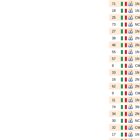
71
1
18
1
25
C
73
N
27
1
38
2
46
2
55
1
57
1
8
C
33
1
16
2
62
2
9
C
11
1
74
3
34
2
30
N
32
C
17
1