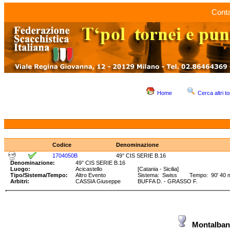
Conta
Home
Cerca altri to
Codice
Denominazione
1704050B
49° CIS SERIE B.16
Denominazione:
49° CIS SERIE B.16
Luogo:
Acicastello
[Catania - Sicilia]
Tipo/Sistema/Tempo:
Altro Evento
Sistema: Swiss Tempo: 90' 40 ms
Arbitri:
CASSIA Giuseppe
BUFFA D. - GRASSO F.
Montalban