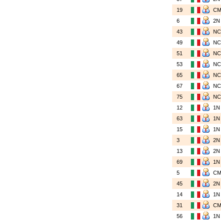
19
C
6
2
43
N
49
N
51
N
53
N
65
N
67
N
75
N
12
1
63
1
15
1
3
2
13
2
69
1
5
C
45
2
14
1
31
C
56
1