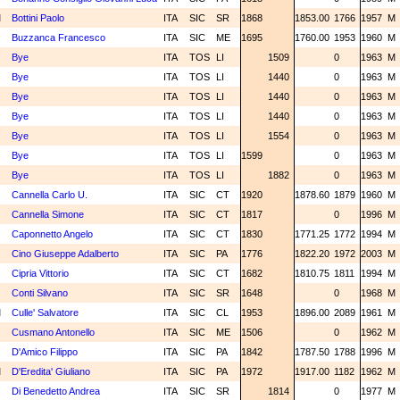
M
Bottini Paolo
ITA
SIC
SR
1868
1853.00
1766
1957
M
N
Buzzanca Francesco
ITA
SIC
ME
1695
1760.00
1953
1960
M
C
Bye
ITA
TOS
LI
1509
0
1963
M
C
Bye
ITA
TOS
LI
1440
0
1963
M
C
Bye
ITA
TOS
LI
1440
0
1963
M
C
Bye
ITA
TOS
LI
1440
0
1963
M
C
Bye
ITA
TOS
LI
1554
0
1963
M
C
Bye
ITA
TOS
LI
1599
0
1963
M
C
Bye
ITA
TOS
LI
1882
0
1963
M
N
Cannella Carlo U.
ITA
SIC
CT
1920
1878.60
1879
1960
M
N
Cannella Simone
ITA
SIC
CT
1817
0
1996
M
N
Caponnetto Angelo
ITA
SIC
CT
1830
1771.25
1772
1994
M
N
Cino Giuseppe Adalberto
ITA
SIC
PA
1776
1822.20
1972
2003
M
N
Cipria Vittorio
ITA
SIC
CT
1682
1810.75
1811
1994
M
N
Conti Silvano
ITA
SIC
SR
1648
0
1968
M
M
Culle' Salvatore
ITA
SIC
CL
1953
1896.00
2089
1961
M
N
Cusmano Antonello
ITA
SIC
ME
1506
0
1962
M
N
D'Amico Filippo
ITA
SIC
PA
1842
1787.50
1788
1996
M
M
D'Eredita' Giuliano
ITA
SIC
PA
1972
1917.00
1182
1962
M
N
Di Benedetto Andrea
ITA
SIC
SR
1814
0
1977
M