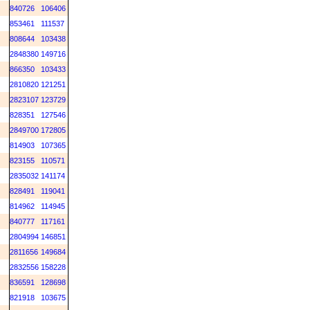
840726
106406
853461
111537
808644
103438
2848380
149716
866350
103433
2810820
121251
2823107
123729
828351
127546
2849700
172805
814903
107365
823155
110571
2835032
141174
828491
119041
814962
114945
840777
117161
2804994
146851
2811656
149684
2832556
158228
836591
128698
821918
103675