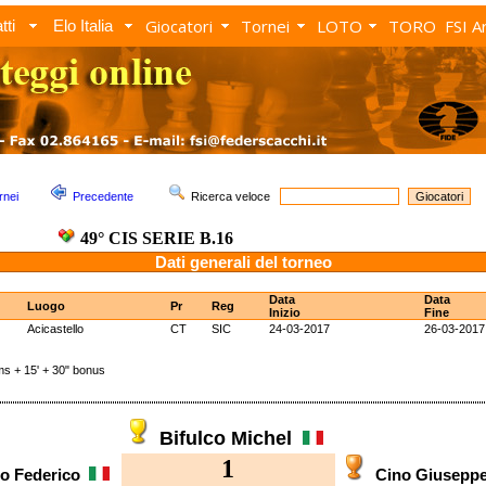
Giocatori
Tornei
LOTO
TORO
FSI A
tti
Elo Italia
rnei
Precedente
Ricerca veloce
49° CIS SERIE B.16
Dati generali del torneo
Data
Data
Luogo
Pr
Reg
Inizio
Fine
Acicastello
CT
SIC
24-03-2017
26-03-2017
 + 15' + 30" bonus
Bifulco Michel
1
o Federico
Cino Giusepp