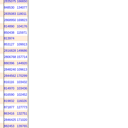
2835075
166650
848530
134077
2835083
118011
2868950
169823
814890
104176
850438
115971
813974
853127
109913
2816828
149686
2806768
157714
880396
144920
2848240
109613
2844562
170299
816116
103432
814970
103436
816590
102452
819832
116026
871877
127773
863416
132751
2846425
171020
882453
139765