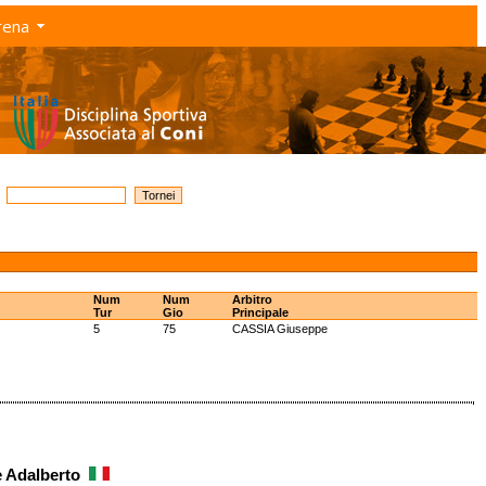
rena
Num
Num
Arbitro
Tur
Gio
Principale
5
75
CASSIA Giuseppe
e Adalberto