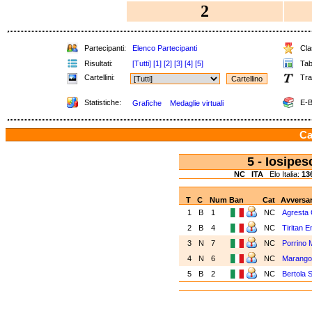
2
Partecipanti:
Elenco Partecipanti
Clas
Risultati:
[Tutti]
[1]
[2]
[3]
[4]
[5]
Tabe
Cartellini:
Tra
Statistiche:
E-B
Grafiche
Medaglie virtuali
Ca
5 - Iosipe
NC
ITA
Elo Italia:
13
T
C
Num
Ban
Cat
Avversar
1
B
1
NC
Agresta 
2
B
4
NC
Tiritan E
3
N
7
NC
Porrino 
4
N
6
NC
Marango
5
B
2
NC
Bertola 