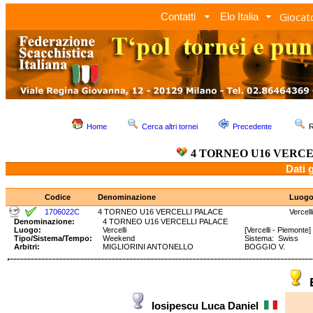
Giocato
Contatti
Elo Italia
Home
Cerca altri tornei
Precedente
R
4 TORNEO U16 VERC
Dati 
Codice
Denominazione
Luog
1706022C
4 TORNEO U16 VERCELLI PALACE
Vercelli
Denominazione:
4 TORNEO U16 VERCELLI PALACE
Luogo:
Vercelli
[Vercelli - Piemonte]
Tipo/Sistema/Tempo:
Weekend
Sistema: Swiss Te
Arbitri:
MIGLIORINI ANTONELLO
BOGGIO V.
Iosipescu Luca Daniel