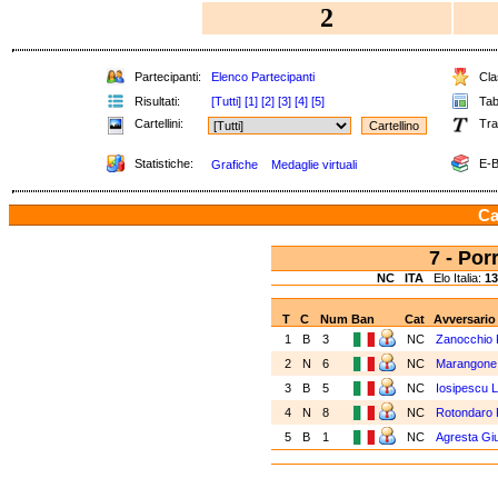
2
Partecipanti:
Elenco Partecipanti
Clas
Risultati:
[Tutti]
[1]
[2]
[3]
[4]
[5]
Tabe
Cartellini:
Tra
Statistiche:
E-B
Grafiche
Medaglie virtuali
Ca
7 - Po
NC
ITA
Elo Italia:
13
T
C
Num
Ban
Cat
Avversario
1
B
3
NC
Zanocchio 
2
N
6
NC
Marangone 
3
B
5
NC
Iosipescu L
4
N
8
NC
Rotondaro 
5
B
1
NC
Agresta Giu