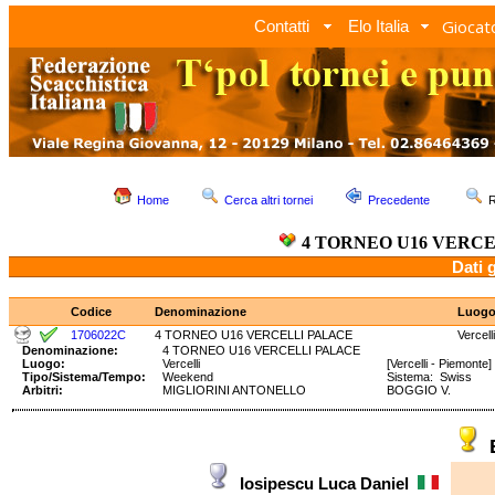
Giocato
Contatti
Elo Italia
Home
Cerca altri tornei
Precedente
R
4 TORNEO U16 VERC
Dati 
Codice
Denominazione
Luog
1706022C
4 TORNEO U16 VERCELLI PALACE
Vercelli
Denominazione:
4 TORNEO U16 VERCELLI PALACE
Luogo:
Vercelli
[Vercelli - Piemonte]
Tipo/Sistema/Tempo:
Weekend
Sistema: Swiss Te
Arbitri:
MIGLIORINI ANTONELLO
BOGGIO V.
Iosipescu Luca Daniel