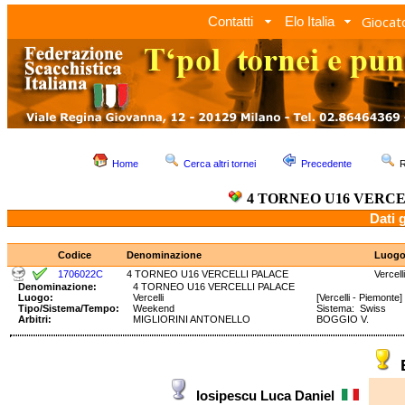
Giocato
Contatti
Elo Italia
Home
Cerca altri tornei
Precedente
R
4 TORNEO U16 VERC
Dati 
Codice
Denominazione
Luog
1706022C
4 TORNEO U16 VERCELLI PALACE
Vercelli
Denominazione:
4 TORNEO U16 VERCELLI PALACE
Luogo:
Vercelli
[Vercelli - Piemonte]
Tipo/Sistema/Tempo:
Weekend
Sistema: Swiss Te
Arbitri:
MIGLIORINI ANTONELLO
BOGGIO V.
Iosipescu Luca Daniel