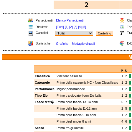
2
Partecipanti:
Elenco Partecipanti
Clas
Risultati:
[Tutti]
[1]
[2]
[3]
[4]
[5]
Tabe
Cartellini:
Tra
Statistiche:
E-B
Grafiche
Medaglie virtuali
M
P
S
Classifica
Vincitore assoluto
1
2
Categorie
Primo della categoria NC - Non Classificato
1
2
Performance
Miglior performance
1
2
Tipo Elo
Primo tra giocatori con Elo Italia
1
2
Fasce d'et�
Primo della fascia 13-14 anni
6
7
Primo della fascia 11-12 anni
2
5
Primo della fascia 9-10 anni
1
2
Primo degli under 8 anni
4
6
Sesso
Primo tra gli uomini
1
2