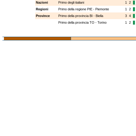
Nazioni
Primo degli italiani
1
2
Regioni
Primo della regione PIE - Piemonte
1
2
Province
Primo della provincia BI - Biella
3
4
Primo della provincia TO - Torino
1
2