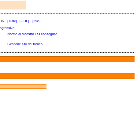
Elo:
[Tutte]
[FIDE]
[Italia]
ogressivo
Norme di Maestro FSI conseguite
Gestione sito del torneo