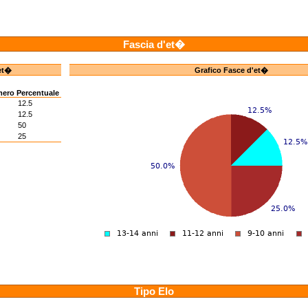
Fascia d'et�
et�
Grafico Fasce d'et�
mero
Percentuale
12.5
12.5
50
25
Tipo Elo