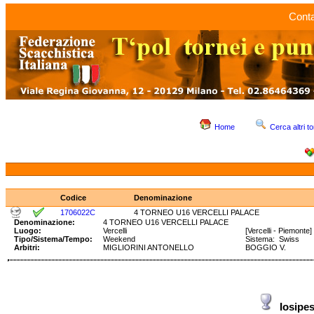
Conta
Home
Cerca altri to
Codice
Denominazione
1706022C
4 TORNEO U16 VERCELLI PALACE
Denominazione:
4 TORNEO U16 VERCELLI PALACE
Luogo:
Vercelli
[Vercelli - Piemonte]
Tipo/Sistema/Tempo:
Weekend
Sistema: Swiss Te
Arbitri:
MIGLIORINI ANTONELLO
BOGGIO V.
Iosipe