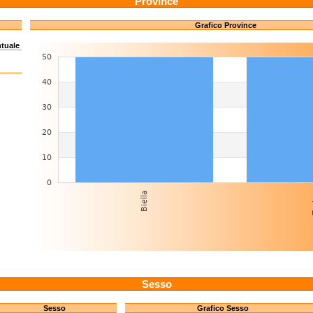
Province
Grafico Province
ntuale
Sesso
Sesso
Grafico Sesso