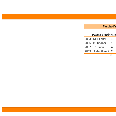
Fascia d'
Fascia d'et�
Nu
2003
13-14 anni
1
2005
11-12 anni
1
2007
9-10 anni
4
2009
Under 8 anni
2
8