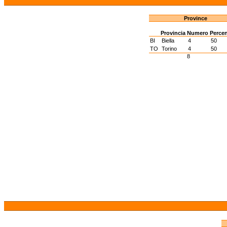
Province
Provincia
Numero
Perce
BI
Biella
4
50
TO
Torino
4
50
8