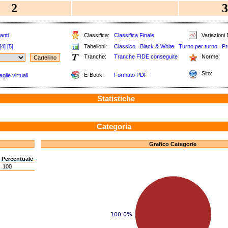
2
3
anti
Classifica:
Classifica Finale
Variazioni 
[4]
[5]
Tabelloni:
Classico
Black & White
Turno per turno
Pr
Tranche:
Tranche FIDE conseguite
Norme:
Sito:
E-Book:
Formato PDF
glie virtuali
Statistiche
Categoria
Grafico Categorie
o
Percentuale
100