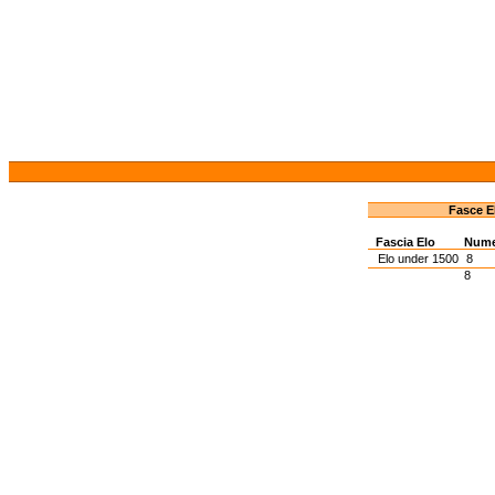
Fasce E
Fascia Elo
Num
Elo under 1500
8
8