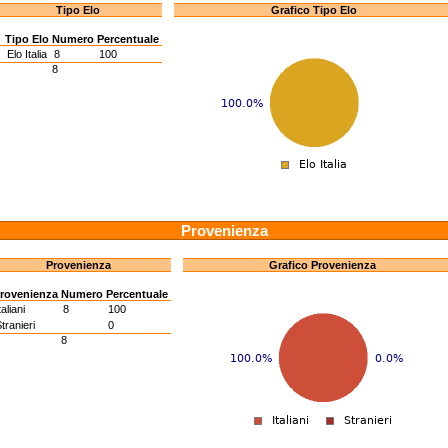
Tipo Elo
Grafico Tipo Elo
Tipo Elo
Numero
Percentuale
I
Elo Italia
8
100
8
Provenienza
Provenienza
Grafico Provenienza
rovenienza
Numero
Percentuale
taliani
8
100
tranieri
0
8