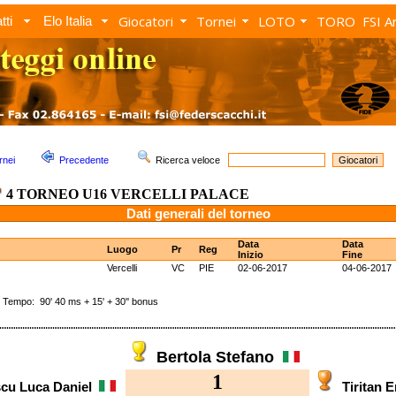
Giocatori
Tornei
LOTO
TORO
FSI A
tti
Elo Italia
rnei
Precedente
Ricerca veloce
4 TORNEO U16 VERCELLI PALACE
Dati generali del torneo
Data
Data
Luogo
Pr
Reg
Inizio
Fine
Vercelli
VC
PIE
02-06-2017
04-06-2017
mpo: 90' 40 ms + 15' + 30'' bonus
Bertola Stefano
1
scu Luca Daniel
Tiritan 