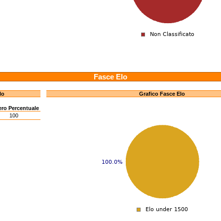
Fasce Elo
lo
Grafico Fasce Elo
ero
Percentuale
100