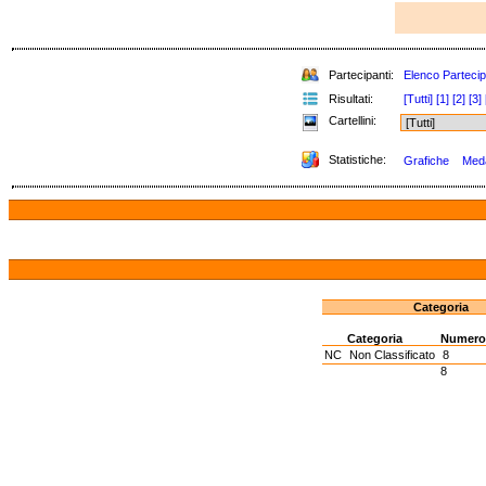
Partecipanti:
Elenco Partecip
Risultati:
[Tutti]
[1]
[2]
[3]
Cartellini:
Statistiche:
Grafiche
Meda
Categoria
Categoria
Numer
NC
Non Classificato
8
8