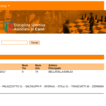
rena
Num
Num
Arbitro
Tur
Gio
Principale
-2017
9
74
BELLATALLA EMILIO
. - PALAZZOTTO G. - SALTALIPPI P. - SFERA A. - STILLI G. - TRASCIATTI M. - ZERMIAN