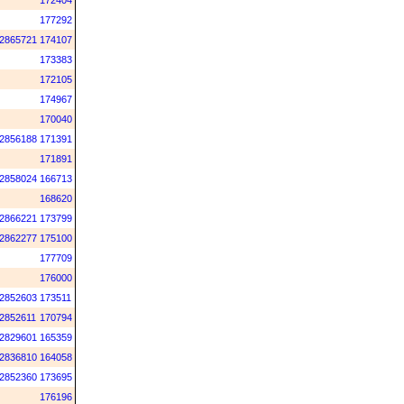
172404
177292
2865721
174107
173383
172105
174967
170040
2856188
171391
171891
2858024
166713
168620
2866221
173799
2862277
175100
177709
176000
2852603
173511
2852611
170794
2829601
165359
2836810
164058
2852360
173695
176196