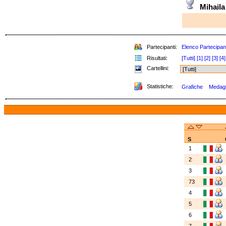
Mihail
Partecipanti:
Elenco Partecipant
Risultati:
[Tutti]
[1]
[2]
[3]
[4]
Cartellini:
Statistiche:
Grafiche
Medagli
S
1
2
3
73
4
5
6