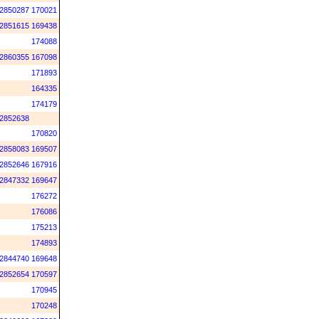
2850287
170021
2851615
169438
174088
2860355
167098
171893
164335
174179
2852638
170820
2858083
169507
2852646
167916
2847332
169647
176272
176086
175213
174893
2844740
169648
2852654
170597
170945
170248