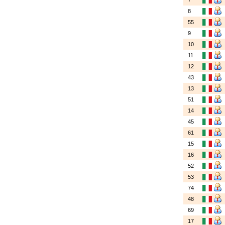
7
8
55
9
10
11
12
43
13
51
14
45
61
15
16
52
53
74
48
69
17