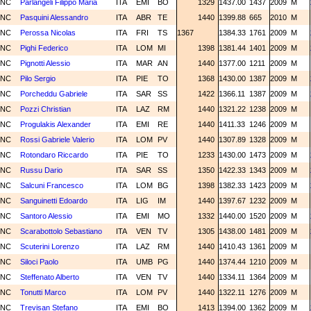
NC
Parlangeli Filippo Maria
ITA
EMI
BO
1329
1437.00
1437
2009
M
NC
Pasquini Alessandro
ITA
ABR
TE
1440
1399.88
665
2010
M
NC
Perossa Nicolas
ITA
FRI
TS
1367
1384.33
1761
2009
M
NC
Pighi Federico
ITA
LOM
MI
1398
1381.44
1401
2009
M
NC
Pignotti Alessio
ITA
MAR
AN
1440
1377.00
1211
2009
M
NC
Pilo Sergio
ITA
PIE
TO
1368
1430.00
1387
2009
M
NC
Porcheddu Gabriele
ITA
SAR
SS
1422
1366.11
1387
2009
M
NC
Pozzi Christian
ITA
LAZ
RM
1440
1321.22
1238
2009
M
NC
Progulakis Alexander
ITA
EMI
RE
1440
1411.33
1246
2009
M
NC
Rossi Gabriele Valerio
ITA
LOM
PV
1440
1307.89
1328
2009
M
NC
Rotondaro Riccardo
ITA
PIE
TO
1233
1430.00
1473
2009
M
NC
Russu Dario
ITA
SAR
SS
1350
1422.33
1343
2009
M
NC
Salcuni Francesco
ITA
LOM
BG
1398
1382.33
1423
2009
M
NC
Sanguinetti Edoardo
ITA
LIG
IM
1440
1397.67
1232
2009
M
NC
Santoro Alessio
ITA
EMI
MO
1332
1440.00
1520
2009
M
NC
Scarabottolo Sebastiano
ITA
VEN
TV
1305
1438.00
1481
2009
M
NC
Scuterini Lorenzo
ITA
LAZ
RM
1440
1410.43
1361
2009
M
NC
Siloci Paolo
ITA
UMB
PG
1440
1374.44
1210
2009
M
NC
Steffenato Alberto
ITA
VEN
TV
1440
1334.11
1364
2009
M
NC
Tonutti Marco
ITA
LOM
PV
1440
1322.11
1276
2009
M
NC
Trevisan Stefano
ITA
EMI
BO
1413
1394.00
1362
2009
M