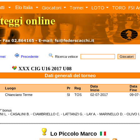
Giocatori
Tornei
LOTO
TORO
FSI A
tti
Elo Italia
rnei
Precedente
Ricerca veloce
XXX CIG U16 2017 U08
Dati generali del torneo
Data
Data
Luogo
Pr
Reg
Inizio
Fine
Chianciano Terme
SI
TOS
02-07-2017
09-07
' bonus
NI L. - CASALINI B. - CIAMBRIELLO C. - LATTANZI G. - LAY A. - MARINELLO D. - OLIVO I
Lo Piccolo Marco