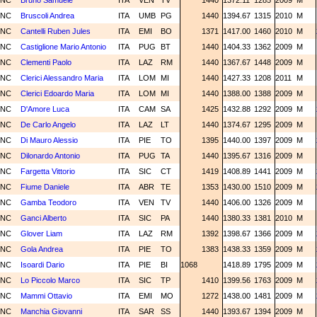
NC
Bruno Samuele
ITA
VEN
TV
1440
1372.11
1285
2009
M
NC
Bruscoli Andrea
ITA
UMB
PG
1440
1394.67
1315
2010
M
NC
Cantelli Ruben Jules
ITA
EMI
BO
1371
1417.00
1460
2010
M
NC
Castiglione Mario Antonio
ITA
PUG
BT
1440
1404.33
1362
2009
M
NC
Clementi Paolo
ITA
LAZ
RM
1440
1367.67
1448
2009
M
NC
Clerici Alessandro Maria
ITA
LOM
MI
1440
1427.33
1208
2011
M
NC
Clerici Edoardo Maria
ITA
LOM
MI
1440
1388.00
1388
2009
M
NC
D'Amore Luca
ITA
CAM
SA
1425
1432.88
1292
2009
M
NC
De Carlo Angelo
ITA
LAZ
LT
1440
1374.67
1295
2009
M
NC
Di Mauro Alessio
ITA
PIE
TO
1395
1440.00
1397
2009
M
NC
Dilonardo Antonio
ITA
PUG
TA
1440
1395.67
1316
2009
M
NC
Fargetta Vittorio
ITA
SIC
CT
1419
1408.89
1441
2009
M
NC
Fiume Daniele
ITA
ABR
TE
1353
1430.00
1510
2009
M
NC
Gamba Teodoro
ITA
VEN
TV
1440
1406.00
1326
2009
M
NC
Ganci Alberto
ITA
SIC
PA
1440
1380.33
1381
2010
M
NC
Glover Liam
ITA
LAZ
RM
1392
1398.67
1366
2009
M
NC
Gola Andrea
ITA
PIE
TO
1383
1438.33
1359
2009
M
NC
Isoardi Dario
ITA
PIE
BI
1068
1418.89
1795
2009
M
NC
Lo Piccolo Marco
ITA
SIC
TP
1410
1399.56
1763
2009
M
NC
Mammi Ottavio
ITA
EMI
MO
1272
1438.00
1481
2009
M
NC
Manchia Giovanni
ITA
SAR
SS
1440
1393.67
1394
2009
M