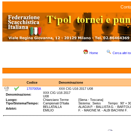
Conta
Home
Cerca altri to
Codice
Denominazione
1707005A
XXX CIG U16 2017 U08
XXX CIG U16 2017
Denominazione:
U08
Luogo:
Chianciano Terme
[Siena - Toscana]
Tipo/Sistema/Tempo:
Campionati D'Italia
Sistema: Swiss Tempo: 90' + 30'
BELLATALLA
ALAGIA P. - BALLISTA G. - BARTOLI
Arbitri:
EMILIO
F. - MAIONE M. - ALBI BACHINI F.