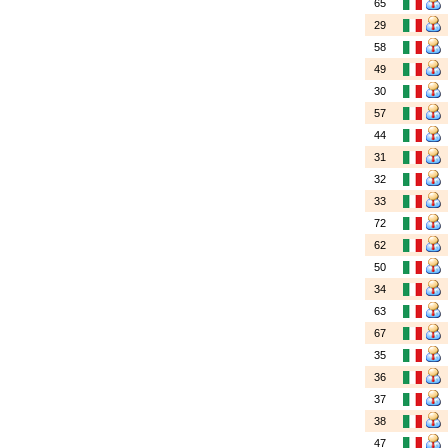
65
29
58
49
30
57
44
31
32
33
72
62
50
34
63
67
35
36
37
38
47