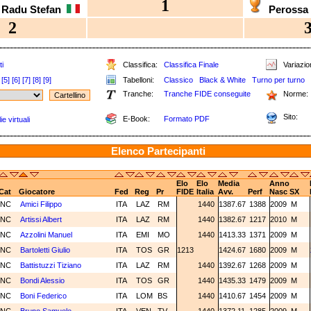
1
a Radu Stefan
Perossa
2
i
Classifica:
Classifica Finale
Variazion
[5]
[6]
[7]
[8]
[9]
Tabelloni:
Classico
Black & White
Turno per turno
Tranche:
Tranche FIDE conseguite
Norme:
Sito:
E-Book:
Formato PDF
e virtuali
Elenco Partecipanti
Elo
Elo
Media
Anno
Cat
Giocatore
Fed
Reg
Pr
FIDE
Italia
Avv.
Perf
Nasc
SX
NC
Amici Filippo
ITA
LAZ
RM
1440
1387.67
1388
2009
M
NC
Artissi Albert
ITA
LAZ
RM
1440
1382.67
1217
2010
M
NC
Azzolini Manuel
ITA
EMI
MO
1440
1413.33
1371
2009
M
NC
Bartoletti Giulio
ITA
TOS
GR
1213
1424.67
1680
2009
M
NC
Battistuzzi Tiziano
ITA
LAZ
RM
1440
1392.67
1268
2009
M
NC
Bondi Alessio
ITA
TOS
GR
1440
1435.33
1479
2009
M
NC
Boni Federico
ITA
LOM
BS
1440
1410.67
1454
2009
M