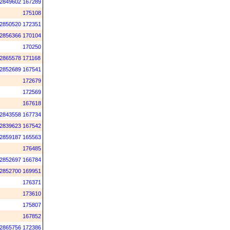
2849602
167289
175108
2850520
172351
2856366
170104
170250
2865578
171168
2852689
167541
172679
172569
167618
2843558
167734
2839623
167542
2859187
165563
176485
2852697
166784
2852700
169951
176371
173610
175807
167852
2865756
172386