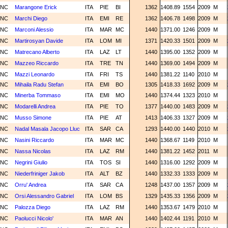
NC
Marangone Erick
ITA
PIE
BI
1362
1408.89
1554
2009
M
NC
Marchi Diego
ITA
EMI
RE
1362
1406.78
1498
2009
M
NC
Marconi Alessio
ITA
MAR
MC
1440
1371.00
1246
2009
M
NC
Martirosyan Davide
ITA
LOM
MI
1371
1420.33
1501
2009
M
NC
Matrecano Alberto
ITA
LAZ
LT
1440
1395.00
1352
2009
M
NC
Mazzeo Riccardo
ITA
TRE
TN
1440
1369.00
1494
2009
M
NC
Mazzi Leonardo
ITA
FRI
TS
1440
1381.22
1140
2010
M
NC
Mihaila Radu Stefan
ITA
EMI
BO
1305
1418.33
1692
2009
M
NC
Minerba Tommaso
ITA
EMI
MO
1440
1374.44
1323
2010
M
NC
Modarelli Andrea
ITA
PIE
TO
1377
1440.00
1483
2009
M
NC
Musso Simone
ITA
PIE
AT
1413
1406.33
1327
2009
M
NC
Nadal Masala Jacopo Lluc
ITA
SAR
CA
1293
1440.00
1440
2010
M
NC
Nasini Riccardo
ITA
MAR
MC
1440
1368.67
1149
2010
M
NC
Nassa Nicolas
ITA
LAZ
RM
1440
1381.22
1452
2011
M
NC
Negrini Giulio
ITA
TOS
SI
1440
1316.00
1292
2009
M
NC
Niederfriniger Jakob
ITA
ALT
BZ
1440
1332.33
1333
2009
M
NC
Orru' Andrea
ITA
SAR
CA
1248
1437.00
1357
2009
M
NC
Orsi Alessandro Gabriel
ITA
LOM
BS
1329
1435.33
1356
2009
M
NC
Palozza Diego
ITA
LAZ
RM
1440
1353.67
1479
2010
M
NC
Paolucci Nicolo'
ITA
MAR
AN
1440
1402.44
1191
2010
M