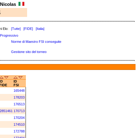
 Nicolas
3
i Elo:
[Tutte]
[FIDE]
[Italia]
Progressivo
Norme di Maestro FSI conseguite
Gestione sito del torneo
ID
ID
FIDE
FSI
165448
178203
176513
2851461
170713
170204
174510
172788